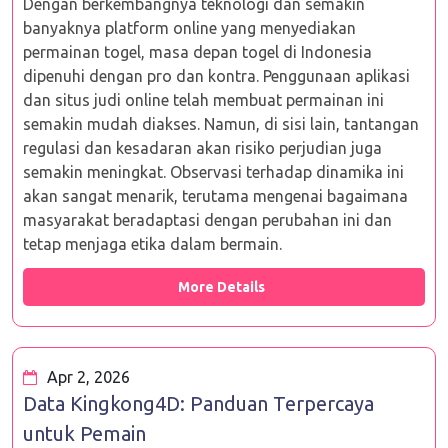
Dengan berkembangnya teknologi dan semakin
banyaknya platform online yang menyediakan
permainan togel, masa depan togel di Indonesia
dipenuhi dengan pro dan kontra. Penggunaan aplikasi
dan situs judi online telah membuat permainan ini
semakin mudah diakses. Namun, di sisi lain, tantangan
regulasi dan kesadaran akan risiko perjudian juga
semakin meningkat. Observasi terhadap dinamika ini
akan sangat menarik, terutama mengenai bagaimana
masyarakat beradaptasi dengan perubahan ini dan
tetap menjaga etika dalam bermain.
More Details
Apr 2, 2026
Data Kingkong4D: Panduan Terpercaya
untuk Pemain