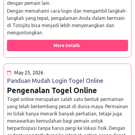
dengan pemain lain.
Dengan memahami cara login dan mengambil langkah-
langkah yang tepat, pengalaman Anda dalam bermain
di Totojitu bisa menjadi lebih menyenangkan dan
menguntungkan.
More Details
May 25, 2026
Panduan Mudah Login Togel Online
Pengenalan Togel Online
Togel online merupakan salah satu bentuk permainan
yang telah berkembang pesat di dunia maya. Permainan
ini tidak hanya menarik banyak perhatian, tetapi juga
menawarkan kemudahan bagi pemain untuk
berpartisipasi tanpa harus pergi ke lokasi fisik. Dengan