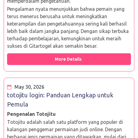
memperdalam pengetahuan.
Pengalaman nyata menunjukkan bahwa pemain yang
terus menerus berusaha untuk meningkatkan
keterampilan dan pengetahuannya sering kali berhasil
lebih baik dalam jangka panjang. Dengan sikap terbuka
terhadap pembelajaran, kemungkinan untuk meraih
sukses di Gitartogel akan semakin besar.
More Details
May 30, 2026
totojitu login: Panduan Lengkap untuk
Pemula
Pengenalan Totojitu
Totojitu adalah salah satu platform yang populer di
kalangan penggemar permainan judi online. Dengan
berbagai jenis permainan yang ditawarkan, mulai dari