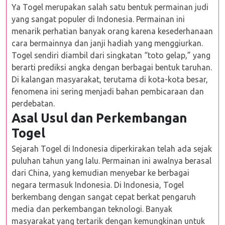
Ya Togel merupakan salah satu bentuk permainan judi
yang sangat populer di Indonesia. Permainan ini
menarik perhatian banyak orang karena kesederhanaan
cara bermainnya dan janji hadiah yang menggiurkan.
Togel sendiri diambil dari singkatan “toto gelap,” yang
berarti prediksi angka dengan berbagai bentuk taruhan.
Di kalangan masyarakat, terutama di kota-kota besar,
fenomena ini sering menjadi bahan pembicaraan dan
perdebatan.
Asal Usul dan Perkembangan
Togel
Sejarah Togel di Indonesia diperkirakan telah ada sejak
puluhan tahun yang lalu. Permainan ini awalnya berasal
dari China, yang kemudian menyebar ke berbagai
negara termasuk Indonesia. Di Indonesia, Togel
berkembang dengan sangat cepat berkat pengaruh
media dan perkembangan teknologi. Banyak
masyarakat yang tertarik dengan kemungkinan untuk