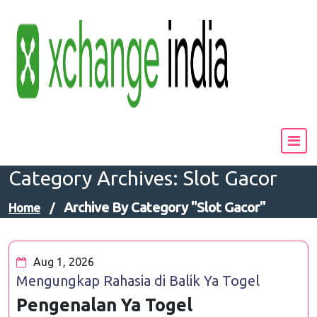
Skip
to
content
Category Archives: Slot Gacor
Archive By Category "Slot Gacor"
Home
/
Aug 1, 2026
Mengungkap Rahasia di Balik Ya Togel
Pengenalan Ya Togel