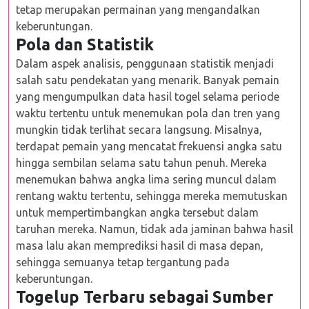
tetap merupakan permainan yang mengandalkan
keberuntungan.
Pola dan Statistik
Dalam aspek analisis, penggunaan statistik menjadi
salah satu pendekatan yang menarik. Banyak pemain
yang mengumpulkan data hasil togel selama periode
waktu tertentu untuk menemukan pola dan tren yang
mungkin tidak terlihat secara langsung. Misalnya,
terdapat pemain yang mencatat frekuensi angka satu
hingga sembilan selama satu tahun penuh. Mereka
menemukan bahwa angka lima sering muncul dalam
rentang waktu tertentu, sehingga mereka memutuskan
untuk mempertimbangkan angka tersebut dalam
taruhan mereka. Namun, tidak ada jaminan bahwa hasil
masa lalu akan memprediksi hasil di masa depan,
sehingga semuanya tetap tergantung pada
keberuntungan.
Togelup Terbaru sebagai Sumber