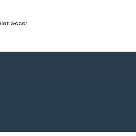
Slot Gacor