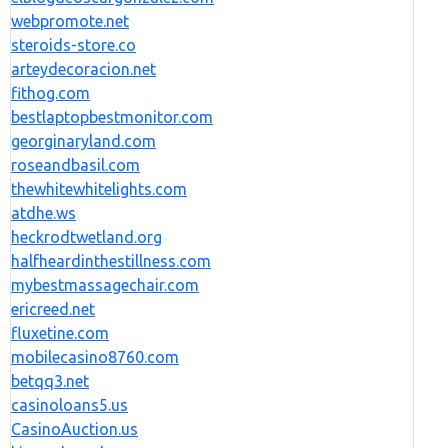
webpromote.net
steroids-store.co
arteydecoracion.net
fithog.com
bestlaptopbestmonitor.com
georginaryland.com
roseandbasil.com
thewhitewhitelights.com
atdhe.ws
heckrodtwetland.org
halfheardinthestillness.com
mybestmassagechair.com
ericreed.net
fluxetine.com
mobilecasino8760.com
betqq3.net
casinoloans5.us
CasinoAuction.us