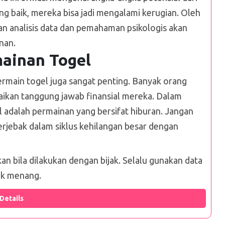
ng baik, mereka bisa jadi mengalami kerugian. Oleh
n analisis data dan pemahaman psikologis akan
nan.
ainan Togel
bermain togel juga sangat penting. Banyak orang
aikan tanggung jawab finansial mereka. Dalam
el adalah permainan yang bersifat hiburan. Jangan
erjebak dalam siklus kehilangan besar dengan
n bila dilakukan dengan bijak. Selalu gunakan data
uk menang.
Details