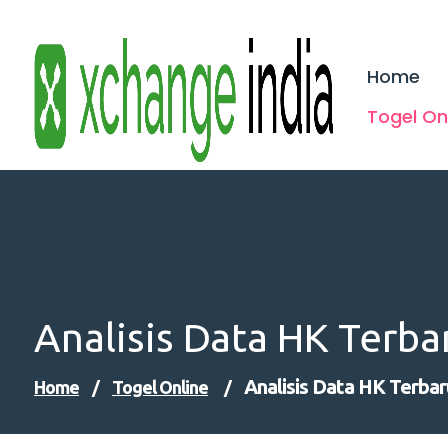
Skip
to
content
Home
Togel On
Analisis Data HK Terba
Analisis Data HK Terbar
Home
/
Togel Online
/