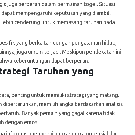
logis juga berperan dalam permainan togel. Situasi
dapat mempengaruhi keputusan yang diambil.
n lebih cenderung untuk memasang taruhan pada
 spesifik yang berkaitan dengan pengalaman hidup,
lainnya, juga umum terjadi. Meskipun pendekatan ini
 bahwa keberuntungan dapat berperan.
rategi Taruhan yang
ta, penting untuk memiliki strategi yang matang.
 dipertaruhkan, memilih angka berdasarkan analisis
bertaruh. Banyak pemain yang gagal karena tidak
uh dengan emosi.
a informasi mengenai angka-angka potensial dari