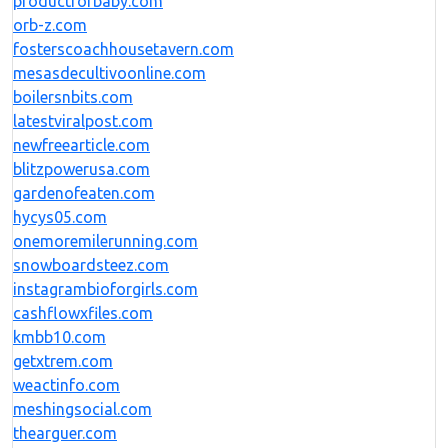
productforbaby.com
orb-z.com
fosterscoachhousetavern.com
mesasdecultivoonline.com
boilersnbits.com
latestviralpost.com
newfreearticle.com
blitzpowerusa.com
gardenofeaten.com
hycys05.com
onemoremilerunning.com
snowboardsteez.com
instagrambioforgirls.com
cashflowxfiles.com
kmbb10.com
getxtrem.com
weactinfo.com
meshingsocial.com
thearguer.com