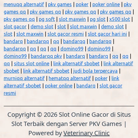
menuqq alternatif
|
pkv games
|
poker
|
poker online
|
pkv
games qq
|
pkv games qq
|
pkv games qq
|
pkv games qq
|
pkv games qq
|
pg soft
|
slot maxwin
|
pg slot
|
x500 slot
|
slot gacor
|
demo slot
|
slot
|
slot maxwin
|
demo slot
|
slot
|
slot maxwin
|
slot gacor resmi
|
slot gacor hari ini
|
bandarq
|
bandarqq
|
qq
|
bandarqq
|
bandarqq
|
bandarqq
|
qq
|
qq
|
qq
|
domino99
|
domino99
|
domino99
|
bandarqq pkv
|
bandarq
|
bandarq
|
qq
|
qq
|
qq
|
situs slot online
|
link alternatif sbobet
|
link alternatif
sbobet
|
link alternatif sbobet
|
judi bola terpercaya
|
murniqq alternatif
|
hematqq alternatif
|
poker
|
link
alternatif sbobet
|
poker online
|
bandarq
|
slot gacor
resmi
Copyright © 2026 Slot Online Gacor di Situs
Slot Terbaik dengan Server PKV Games |
Powered by
Veterinary Clinic