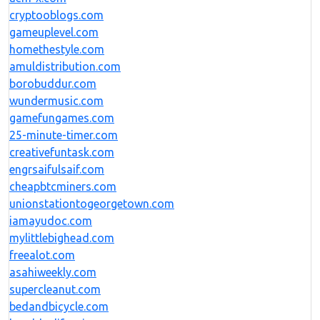
cryptooblogs.com
gameuplevel.com
homethestyle.com
amuldistribution.com
borobuddur.com
wundermusic.com
gamefungames.com
25-minute-timer.com
creativefuntask.com
engrsaifulsaif.com
cheapbtcminers.com
unionstationtogeorgetown.com
iamayudoc.com
mylittlebighead.com
freealot.com
asahiweekly.com
supercleanut.com
bedandbicycle.com