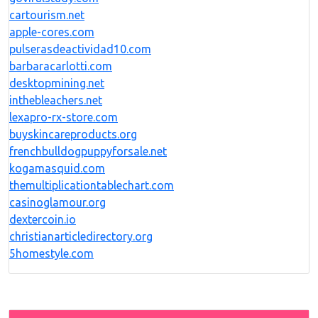
cartourism.net
apple-cores.com
pulserasdeactividad10.com
barbaracarlotti.com
desktopmining.net
inthebleachers.net
lexapro-rx-store.com
buyskincareproducts.org
frenchbulldogpuppyforsale.net
kogamasquid.com
themultiplicationtablechart.com
casinoglamour.org
dextercoin.io
christianarticledirectory.org
5homestyle.com