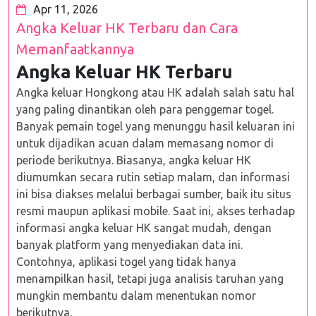
Apr 11, 2026
Angka Keluar HK Terbaru dan Cara
Memanfaatkannya
Angka Keluar HK Terbaru
Angka keluar Hongkong atau HK adalah salah satu hal
yang paling dinantikan oleh para penggemar togel.
Banyak pemain togel yang menunggu hasil keluaran ini
untuk dijadikan acuan dalam memasang nomor di
periode berikutnya. Biasanya, angka keluar HK
diumumkan secara rutin setiap malam, dan informasi
ini bisa diakses melalui berbagai sumber, baik itu situs
resmi maupun aplikasi mobile. Saat ini, akses terhadap
informasi angka keluar HK sangat mudah, dengan
banyak platform yang menyediakan data ini.
Contohnya, aplikasi togel yang tidak hanya
menampilkan hasil, tetapi juga analisis taruhan yang
mungkin membantu dalam menentukan nomor
berikutnya.