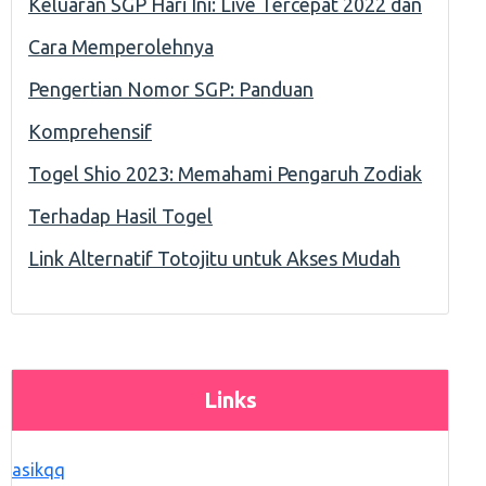
Keluaran SGP Hari Ini: Live Tercepat 2022 dan
Cara Memperolehnya
Pengertian Nomor SGP: Panduan
Komprehensif
Togel Shio 2023: Memahami Pengaruh Zodiak
Terhadap Hasil Togel
Link Alternatif Totojitu untuk Akses Mudah
Links
asikqq