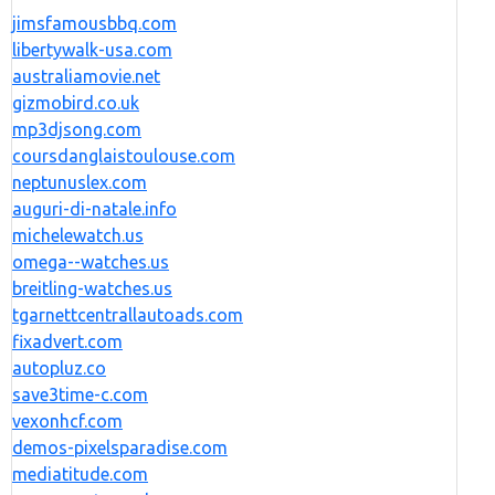
jimsfamousbbq.com
libertywalk-usa.com
australiamovie.net
gizmobird.co.uk
mp3djsong.com
coursdanglaistoulouse.com
neptunuslex.com
auguri-di-natale.info
michelewatch.us
omega--watches.us
breitling-watches.us
tgarnettcentrallautoads.com
fixadvert.com
autopluz.co
save3time-c.com
vexonhcf.com
demos-pixelsparadise.com
mediatitude.com