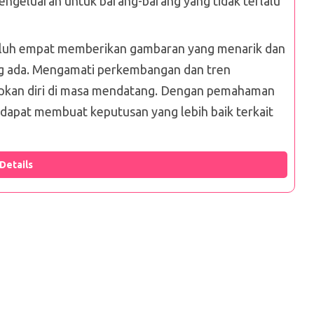
engeluaran untuk barang-barang yang tidak terlalu
puluh empat memberikan gambaran yang menarik dan
g ada. Mengamati perkembangan dan tren
apkan diri di masa mendatang. Dengan pemahaman
 dapat membuat keputusan yang lebih baik terkait
Details