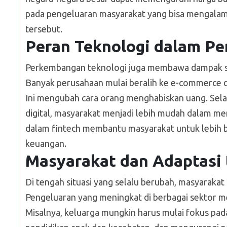
pada pengeluaran masyarakat yang bisa mengalami
tersebut.
Peran Teknologi dalam Pe
Perkembangan teknologi juga membawa dampak si
Banyak perusahaan mulai beralih ke e-commerce d
Ini mengubah cara orang menghabiskan uang. Sela
digital, masyarakat menjadi lebih mudah dalam m
dalam fintech membantu masyarakat untuk lebih b
keuangan.
Masyarakat dan Adaptasi
Di tengah situasi yang selalu berubah, masyarakat
Pengeluaran yang meningkat di berbagai sektor me
Misalnya, keluarga mungkin harus mulai fokus pada