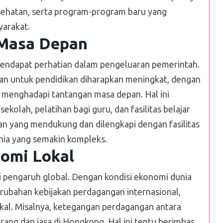
esehatan, serta program-program baru yang
yarakat.
 Masa Depan
 mendapat perhatian dalam pengeluaran pemerintah.
n untuk pendidikan diharapkan meningkat, dengan
p menghadapi tantangan masa depan. Hal ini
kolah, pelatihan bagi guru, dan fasilitas belajar
gan yang mendukung dan dilengkapi dengan fasilitas
nia yang semakin kompleks.
omi Lokal
i pengaruh global. Dengan kondisi ekonomi dunia
erubahan kebijakan perdagangan internasional,
al. Misalnya, ketegangan perdagangan antara
ang dan jasa di Hongkong. Hal ini tentu berimbas