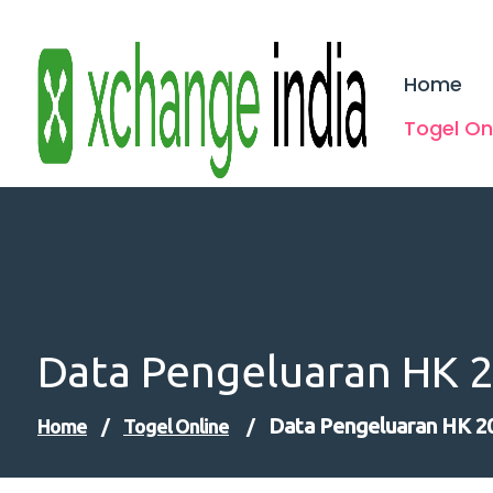
Skip
to
content
Home
Togel On
Data Pengeluaran HK 
Data Pengeluaran HK 2
Home
/
Togel Online
/