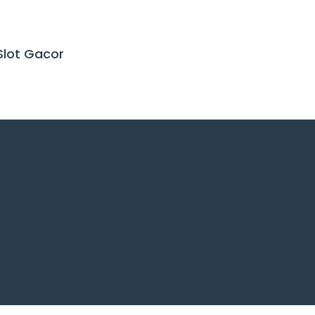
Slot Gacor