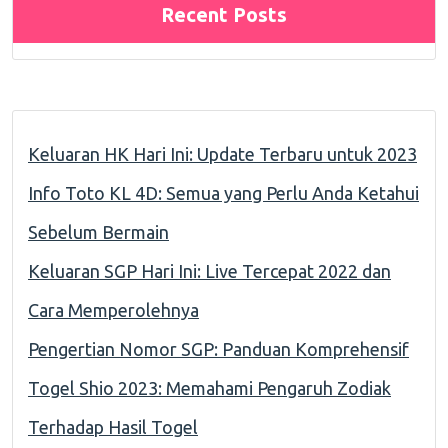
Recent Posts
Keluaran HK Hari Ini: Update Terbaru untuk 2023
Info Toto KL 4D: Semua yang Perlu Anda Ketahui
Sebelum Bermain
Keluaran SGP Hari Ini: Live Tercepat 2022 dan
Cara Memperolehnya
Pengertian Nomor SGP: Panduan Komprehensif
Togel Shio 2023: Memahami Pengaruh Zodiak
Terhadap Hasil Togel