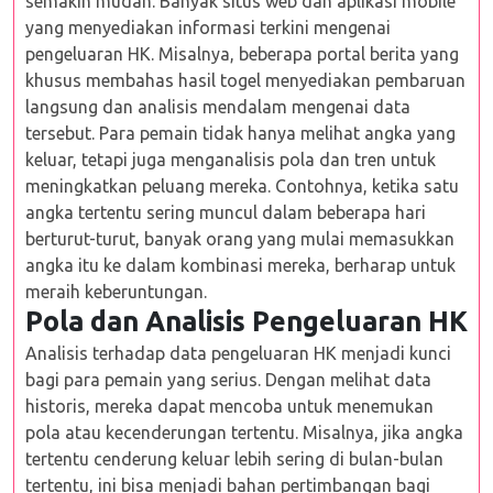
semakin mudah. Banyak situs web dan aplikasi mobile
yang menyediakan informasi terkini mengenai
pengeluaran HK. Misalnya, beberapa portal berita yang
khusus membahas hasil togel menyediakan pembaruan
langsung dan analisis mendalam mengenai data
tersebut. Para pemain tidak hanya melihat angka yang
keluar, tetapi juga menganalisis pola dan tren untuk
meningkatkan peluang mereka. Contohnya, ketika satu
angka tertentu sering muncul dalam beberapa hari
berturut-turut, banyak orang yang mulai memasukkan
angka itu ke dalam kombinasi mereka, berharap untuk
meraih keberuntungan.
Pola dan Analisis Pengeluaran HK
Analisis terhadap data pengeluaran HK menjadi kunci
bagi para pemain yang serius. Dengan melihat data
historis, mereka dapat mencoba untuk menemukan
pola atau kecenderungan tertentu. Misalnya, jika angka
tertentu cenderung keluar lebih sering di bulan-bulan
tertentu, ini bisa menjadi bahan pertimbangan bagi