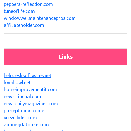
peppers-reflection.com
tuneoflife.com
windowwellmaintenancepros.com
affiliateholder.com
Links
helpdesksoftwares.net
lovabowl.net
homeimprovementit.com
newstribunal.com
newsdailymagazines.com
preceptionhub.com
yeezislides.com
aobongdatotem.com