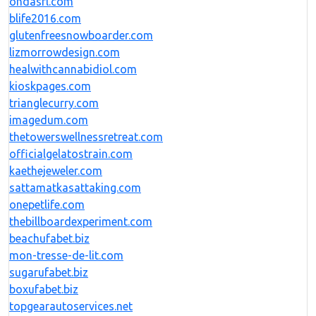
ondasrl.com
blife2016.com
glutenfreesnowboarder.com
lizmorrowdesign.com
healwithcannabidiol.com
kioskpages.com
trianglecurry.com
imagedum.com
thetowerswellnessretreat.com
officialgelatostrain.com
kaethejeweler.com
sattamatkasattaking.com
onepetlife.com
thebillboardexperiment.com
beachufabet.biz
mon-tresse-de-lit.com
sugarufabet.biz
boxufabet.biz
topgearautoservices.net