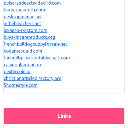
pulserasdeactividad10.com
barbaracarlotti.com
desktopmining.net
inthebleachers.net
lexapro-rx-store.com
buyskincareproducts.org
frenchbulldogpuppyforsale.net
kogamasquid.com
themultiplicationtablechart.com
casinoglamour.org
dextercoin.io
christianarticledirectory.org
5homestyle.com
Links