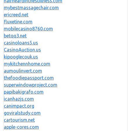
halfheardinthestillness.com
mybestmassagechair.com
ericreed.net
fluxetine.com
mobilecasino8760.com
betqq3.net
casinoloans5.us
CasinoAuction.us
kipooglecouk.us
mykitchennhome.com
aumoulinvert.com
thefoodiepassport.com
superwindowproject.com
papibakigrafo.com
icanhazjs.com
canimpact.org
goviralstudy.com
cartourism.net
apple-cores.com