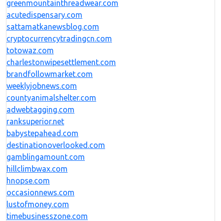
greenmountainthreadwear.com
acutedispensary.com
sattamatkanewsblog.com
cryptocurrencytradingcn.com
totowaz.com
charlestonwipesettlement.com
brandfollowmarket.com
weeklyjobnews.com
countyanimalshelter.com
adwebtagging.com
ranksuperior.net
babystepahead.com
destinationoverlooked.com
gamblingamount.com
hillclimbwax.com
hnopse.com
occasionnews.com
lustofmoney.com
timebusinesszone.com