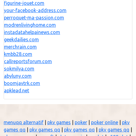
figurine-jouet.com
your-facebook-address.com
perroquet-ma-passion.com
modrenlivinghome.com
instadatahelpainews.com
geekdailies.com
merchrain.com
kmbb28.com
callreportsforum.com
sokmilya.com
abyluny.com
boomjavtrk.com
apklead.net
menuqq alternatif
|
pkv games
|
poker
|
poker online
|
pkv
games qq
|
pkv games qq
|
pkv games qq
|
pkv games qq
|