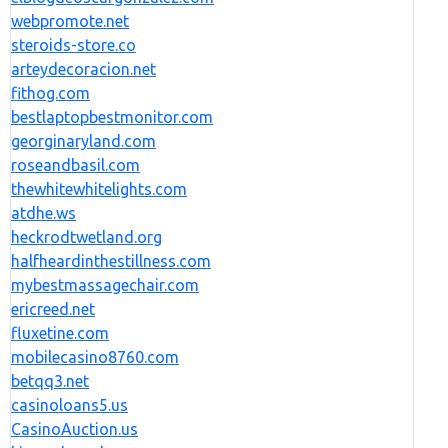
webpromote.net
steroids-store.co
arteydecoracion.net
fithog.com
bestlaptopbestmonitor.com
georginaryland.com
roseandbasil.com
thewhitewhitelights.com
atdhe.ws
heckrodtwetland.org
halfheardinthestillness.com
mybestmassagechair.com
ericreed.net
fluxetine.com
mobilecasino8760.com
betqq3.net
casinoloans5.us
CasinoAuction.us