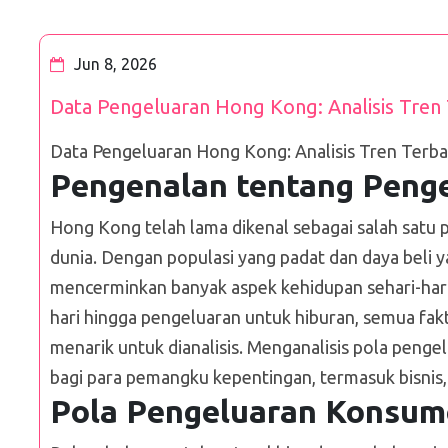
Jun 8, 2026
Data Pengeluaran Hong Kong: Analisis Tren
Data Pengeluaran Hong Kong: Analisis Tren Terb
Pengenalan tentang Penge
Hong Kong telah lama dikenal sebagai salah satu
dunia. Dengan populasi yang padat dan daya beli 
mencerminkan banyak aspek kehidupan sehari-hari
hari hingga pengeluaran untuk hiburan, semua fakt
menarik untuk dianalisis. Menganalisis pola pen
bagi para pemangku kepentingan, termasuk bisnis, 
Pola Pengeluaran Konsu