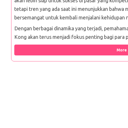
akan lebih siap untuk sukses di pasar yang kompe
tetapi tren yang ada saat ini menunjukkan bahwa
bersemangat untuk kembali menjalani kehidupan 
Dengan berbagai dinamika yang terjadi, pemaha
Kong akan terus menjadi fokus penting bagi para pe
More 