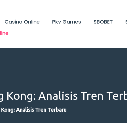
Casino Online
Pkv Games
SBOBET
line
 Kong: Analisis Tren Ter
Kong: Analisis Tren Terbaru