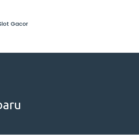
Slot Gacor
baru