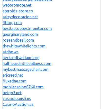
webpromote.net
steroids-store.co
arteydecoracion.net
fithog.com
bestlaptopbestmonitor.com
georginaryland.com
roseandbasil.com
thewhitewhitelights.com
atdhe.ws
heckrodtwetland.org
halfheardinthestillness.com
mybestmassagechair.com
ericreed.net
fluxetine.com
mobilecasino8760.com
betqq3.net
casinoloans5.us
CasinoAuction.us