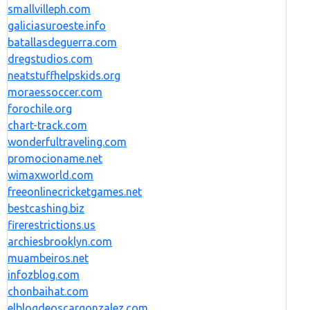
smallvilleph.com
galiciasuroeste.info
batallasdeguerra.com
dregstudios.com
neatstuffhelpskids.org
moraessoccer.com
forochile.org
chart-track.com
wonderfultraveling.com
promocioname.net
wimaxworld.com
freeonlinecricketgames.net
bestcashing.biz
firerestrictions.us
archiesbrooklyn.com
muambeiros.net
infozblog.com
chonbaihat.com
elblogdeoscargonzalez.com