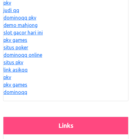
pkv
judi qq
dominoqq pkv
demo mahjong
slot gacor hari ini
pkv games
situs poker
dominoqq online
situs pkv
link asikqq
pkv
pkv games
dominoqq
Links