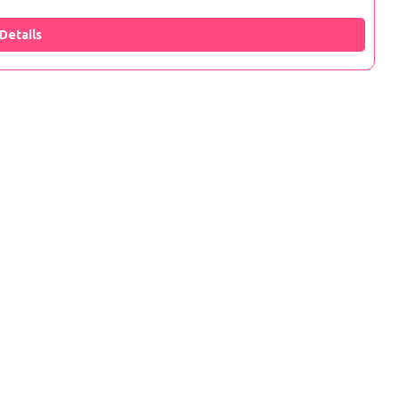
Details