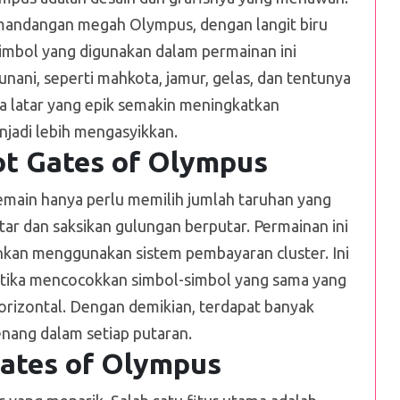
mandangan megah Olympus, dengan langit biru
simbol yang digunakan dalam permainan ini
unani, seperti mahkota, jamur, gelas, dan tentunya
ra latar yang epik semakin meningkatkan
jadi lebih mengasyikkan.
t Gates of Olympus
emain hanya perlu memilih jumlah taruhan yang
tar dan saksikan gulungan berputar. Permainan ini
ainkan menggunakan sistem pembayaran cluster. Ini
tika mencocokkan simbol-simbol yang sama yang
horizontal. Dengan demikian, terdapat banyak
ang dalam setiap putaran.
Gates of Olympus