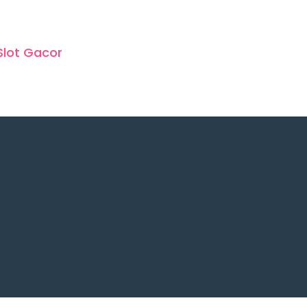
Slot Gacor