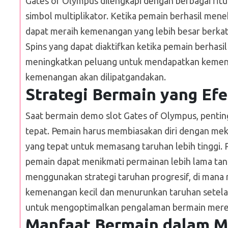
Gates of Olympus dilengkapi dengan berbagai fitur
simbol multiplikator. Ketika pemain berhasil men
dapat meraih kemenangan yang lebih besar berkat pe
Spins yang dapat diaktifkan ketika pemain berhasil
meningkatkan peluang untuk mendapatkan kemenan
kemenangan akan dilipatgandakan.
Strategi Bermain yang Efe
Saat bermain demo slot Gates of Olympus, pentin
tepat. Pemain harus membiasakan diri dengan m
yang tepat untuk memasang taruhan lebih tinggi. 
pemain dapat menikmati permainan lebih lama tanp
menggunakan strategi taruhan progresif, di mana
kemenangan kecil dan menurunkan taruhan setela
untuk mengoptimalkan pengalaman bermain mere
Manfaat Bermain dalam 