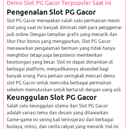
Demo Slot PG Gacor Terpopuler Saat Ini
Pengenalan Slot PG Gacor
Slot PG Gacor merupakan salah satu permainan mesin
slot yang saat ini banyak diminati oleh para penggemar
judi online. Dengan tampilan grafis yang menarik dan
fitur-fitur bonus yang menggiurkan, Slot PG Gacor
menawarkan pengalaman bermain yang tidak hanya
menghibur tetapi juga berpotensi memberikan
keuntungan yang besar. Slot ini dapat dimainkan di
berbagai platform, menjadikannya aksesibel bagi
banyak orang. Para pemain seringkali mencari demo
slot PG Gacor untuk mencoba berbagai permainan
sebelum memutuskan untuk bertaruh dengan uang asli.
Keunggulan Slot PG Gacor
Salah satu keunggulan utama dari Slot PG Gacor
adalah variasi tema dan desain yang ditawarkan.
Game-game ini sering kali terinspirasi dari berbagai
budaya, mitos, dan cerita rakyat yang menarik. Hal ini