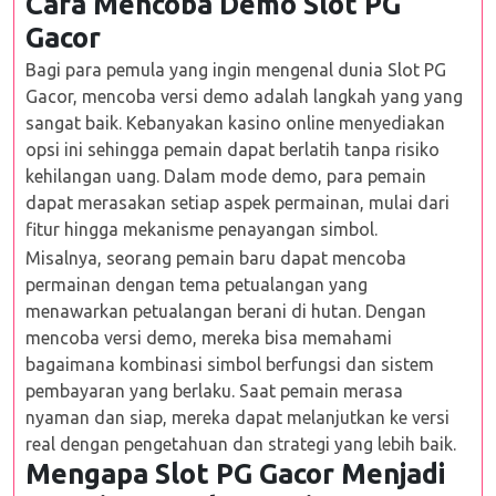
Cara Mencoba Demo Slot PG
Gacor
Bagi para pemula yang ingin mengenal dunia Slot PG
Gacor, mencoba versi demo adalah langkah yang yang
sangat baik. Kebanyakan kasino online menyediakan
opsi ini sehingga pemain dapat berlatih tanpa risiko
kehilangan uang. Dalam mode demo, para pemain
dapat merasakan setiap aspek permainan, mulai dari
fitur hingga mekanisme penayangan simbol.
Misalnya, seorang pemain baru dapat mencoba
permainan dengan tema petualangan yang
menawarkan petualangan berani di hutan. Dengan
mencoba versi demo, mereka bisa memahami
bagaimana kombinasi simbol berfungsi dan sistem
pembayaran yang berlaku. Saat pemain merasa
nyaman dan siap, mereka dapat melanjutkan ke versi
real dengan pengetahuan dan strategi yang lebih baik.
Mengapa Slot PG Gacor Menjadi