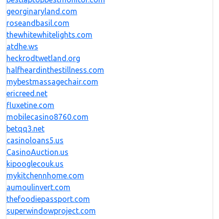
georginaryland.com
roseandbasil.com
thewhitewhitelights.com
atdhe.ws
heckrodtwetland.org
halfheardinthestillness.com
mybestmassagechair.com
ericreed.net
fluxetine.com
mobilecasino8760.com
betqq3.net
casinoloans5.us
CasinoAuction.us
kipooglecouk.us
mykitchennhome.com
aumoulinvert.com
thefoodiepassport.com
superwindowproject.com