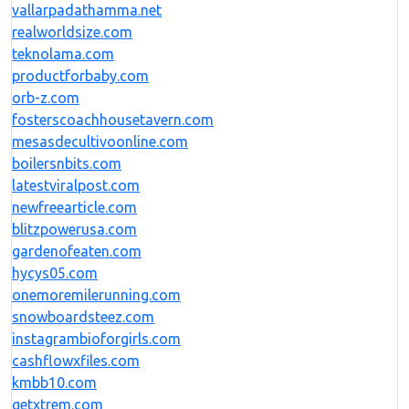
vallarpadathamma.net
realworldsize.com
teknolama.com
productforbaby.com
orb-z.com
fosterscoachhousetavern.com
mesasdecultivoonline.com
boilersnbits.com
latestviralpost.com
newfreearticle.com
blitzpowerusa.com
gardenofeaten.com
hycys05.com
onemoremilerunning.com
snowboardsteez.com
instagrambioforgirls.com
cashflowxfiles.com
kmbb10.com
getxtrem.com