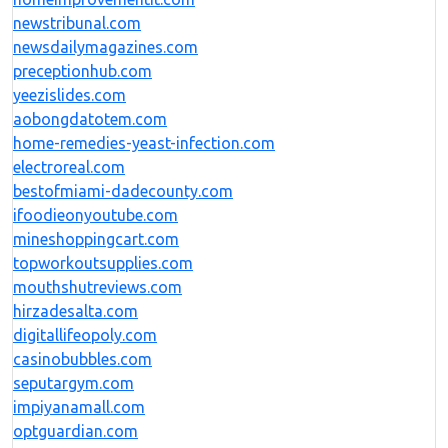
newstribunal.com
newsdailymagazines.com
preceptionhub.com
yeezislides.com
aobongdatotem.com
home-remedies-yeast-infection.com
electroreal.com
bestofmiami-dadecounty.com
ifoodieonyoutube.com
mineshoppingcart.com
topworkoutsupplies.com
mouthshutreviews.com
hirzadesalta.com
digitallifeopoly.com
casinobubbles.com
seputargym.com
impiyanamall.com
optguardian.com