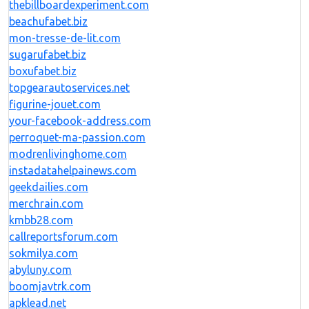
thebillboardexperiment.com
beachufabet.biz
mon-tresse-de-lit.com
sugarufabet.biz
boxufabet.biz
topgearautoservices.net
figurine-jouet.com
your-facebook-address.com
perroquet-ma-passion.com
modrenlivinghome.com
instadatahelpainews.com
geekdailies.com
merchrain.com
kmbb28.com
callreportsforum.com
sokmilya.com
abyluny.com
boomjavtrk.com
apklead.net