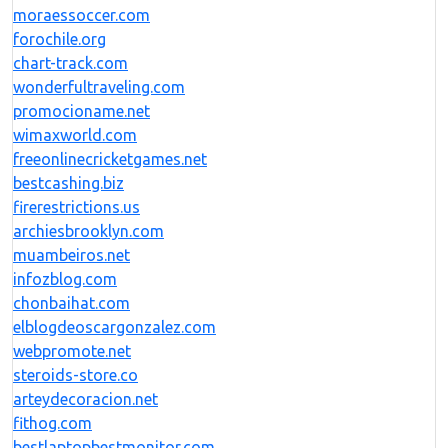
moraessoccer.com
forochile.org
chart-track.com
wonderfultraveling.com
promocioname.net
wimaxworld.com
freeonlinecricketgames.net
bestcashing.biz
firerestrictions.us
archiesbrooklyn.com
muambeiros.net
infozblog.com
chonbaihat.com
elblogdeoscargonzalez.com
webpromote.net
steroids-store.co
arteydecoracion.net
fithog.com
bestlaptopbestmonitor.com