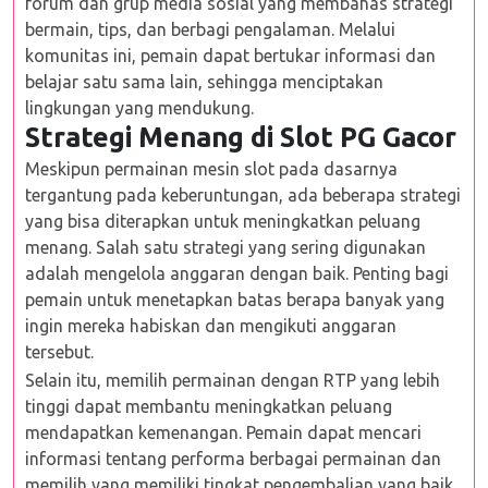
forum dan grup media sosial yang membahas strategi
bermain, tips, dan berbagi pengalaman. Melalui
komunitas ini, pemain dapat bertukar informasi dan
belajar satu sama lain, sehingga menciptakan
lingkungan yang mendukung.
Strategi Menang di Slot PG Gacor
Meskipun permainan mesin slot pada dasarnya
tergantung pada keberuntungan, ada beberapa strategi
yang bisa diterapkan untuk meningkatkan peluang
menang. Salah satu strategi yang sering digunakan
adalah mengelola anggaran dengan baik. Penting bagi
pemain untuk menetapkan batas berapa banyak yang
ingin mereka habiskan dan mengikuti anggaran
tersebut.
Selain itu, memilih permainan dengan RTP yang lebih
tinggi dapat membantu meningkatkan peluang
mendapatkan kemenangan. Pemain dapat mencari
informasi tentang performa berbagai permainan dan
memilih yang memiliki tingkat pengembalian yang baik.