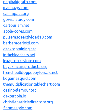
papibakigrafo.com
icanhazjs.com
canimpact.org
goviralstudy.com
cartourism.net
apple-cores.com
pulserasdeactividad10.com
barbaracarlotti.com
desktopmining.net
inthebleachers.net
lexapro-rx-store.com
buyskincareproducts.org
frenchbulldogpuppyforsale.net
kogamasquid.com
themultiplicationtablechart.com
casinoglamour.org
dextercoin.io
christianarticledirectory.org
5homestyle.com