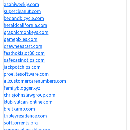
asahiweekly.com
supercleanut.com
bedandbicycle.com
heraldcalifornia.com
graphicmonkeys.com
gamepixies.com
drawneastart.com
fasthokislot88.com
safecasinotips.com
jackpotchips.com
proelitesoftware.com
allcustomercarenumbers.com
familyblogger.xyz
chrisjohnslawgroup.com
klub-vulcan-online.com
breitkamp.com
tripleyresidence.com
softtorrents.org
somosvulnerables.org