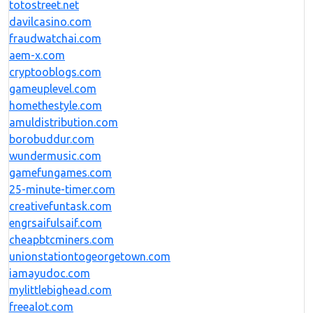
totostreet.net
davilcasino.com
fraudwatchai.com
aem-x.com
cryptooblogs.com
gameuplevel.com
homethestyle.com
amuldistribution.com
borobuddur.com
wundermusic.com
gamefungames.com
25-minute-timer.com
creativefuntask.com
engrsaifulsaif.com
cheapbtcminers.com
unionstationtogeorgetown.com
iamayudoc.com
mylittlebighead.com
freealot.com