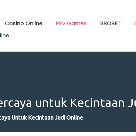
Casino Online
Pkv Games
SBOBET
line
ercaya untuk Kecintaan J
caya Untuk Kecintaan Judi Online