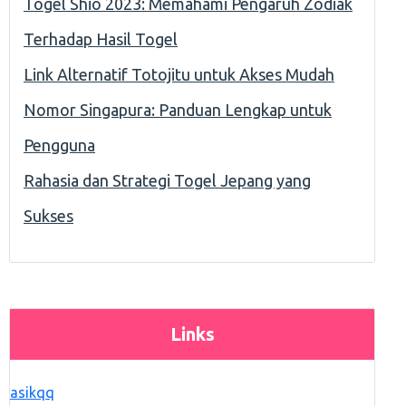
Togel Shio 2023: Memahami Pengaruh Zodiak
Terhadap Hasil Togel
Link Alternatif Totojitu untuk Akses Mudah
Nomor Singapura: Panduan Lengkap untuk
Pengguna
Rahasia dan Strategi Togel Jepang yang
Sukses
Links
asikqq