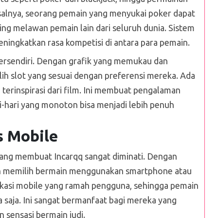
salnya, seorang pemain yang menyukai poker dapat
ng melawan pemain lain dari seluruh dunia. Sistem
eningkatkan rasa kompetisi di antara para pemain.
 tersendiri. Dengan grafik yang memukau dan
ih slot yang sesuai dengan preferensi mereka. Ada
 terinspirasi dari film. Ini membuat pengalaman
i-hari yang monoton bisa menjadi lebih penuh
s Mobile
yang membuat Incarqq sangat diminati. Dengan
ih memilih bermain menggunakan smartphone atau
ikasi mobile yang ramah pengguna, sehingga pemain
 saja. Ini sangat bermanfaat bagi mereka yang
 sensasi bermain judi.