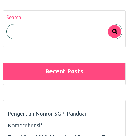
Search
Recent Posts
Pengertian Nomor SGP: Panduan
Komprehensif