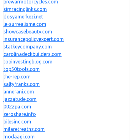
prewarmotorcycles.com
simracinglinks.com
dosyamerkezi.net
le-surrealisme.com
showcasebeauty.com
insurancepolicyexpert.com
statkeycompany.com
carolinadeckbuilders.com
topinvestingblog.com
top50tools.com
the-rep.com
saltyfranks.com
annerani.com
jazzatude.com
0022pa.com
zeroshare.info
bilesinc.com
milaretreatnz.com
modaagi.com