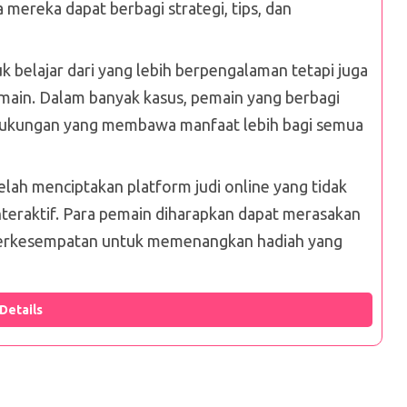
mereka dapat berbagi strategi, tips, dan
k belajar dari yang lebih berpengalaman tetapi juga
main. Dalam banyak kasus, pemain yang berbagi
dukungan yang membawa manfaat lebih bagi semua
elah menciptakan platform judi online yang tidak
teraktif. Para pemain diharapkan dapat merasakan
erkesempatan untuk memenangkan hadiah yang
Details