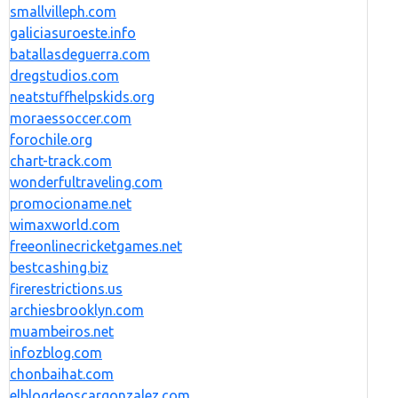
smallvilleph.com
galiciasuroeste.info
batallasdeguerra.com
dregstudios.com
neatstuffhelpskids.org
moraessoccer.com
forochile.org
chart-track.com
wonderfultraveling.com
promocioname.net
wimaxworld.com
freeonlinecricketgames.net
bestcashing.biz
firerestrictions.us
archiesbrooklyn.com
muambeiros.net
infozblog.com
chonbaihat.com
elblogdeoscargonzalez.com