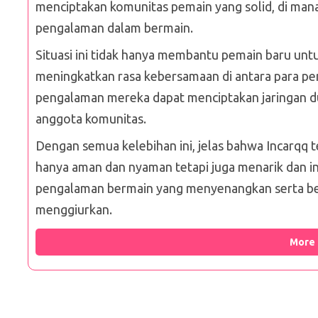
menciptakan komunitas pemain yang solid, di mana 
pengalaman dalam bermain.
Situasi ini tidak hanya membantu pemain baru untu
meningkatkan rasa kebersamaan di antara para pe
pengalaman mereka dapat menciptakan jaringan 
anggota komunitas.
Dengan semua kelebihan ini, jelas bahwa Incarqq t
hanya aman dan nyaman tetapi juga menarik dan in
pengalaman bermain yang menyenangkan serta b
menggiurkan.
More 