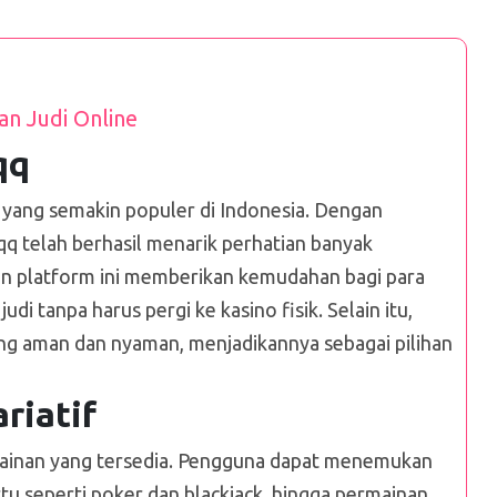
an Judi Online
Search
qq
e yang semakin populer di Indonesia. Dengan
qq telah berhasil menarik perhatian banyak
an platform ini memberikan kemudahan bagi para
i tanpa harus pergi ke kasino fisik. Selain itu,
g aman dan nyaman, menjadikannya sebagai pilihan
riatif
rmainan yang tersedia. Pengguna dapat menemukan
rtu seperti poker dan blackjack, hingga permainan