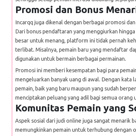
Promosi dan Bonus Menar
Incarqq juga dikenal dengan berbagai promosi dan
Dari bonus pendaftaran yang menggiurkan hingga
besar untuk menang, platform ini tidak pernah k
terlibat. Misalnya, pemain baru yang mendaftar 
digunakan untuk bermain berbagai permainan.
Promosi ini memberi kesempatan bagi para pemai
mengeluarkan banyak uang di awal. Dengan kata l
pemain, baik yang baru maupun yang sudah berpeng
menciptakan peluang yang adil bagi semua orang
Komunitas Pemain yang S
Aspek sosial dari judi online juga sangat menarik 
memungkinkan pemain untuk terhubung dengan ora