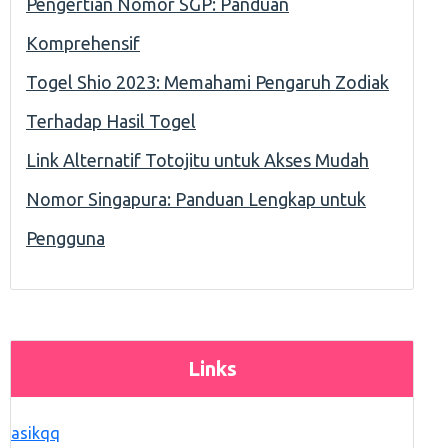
Pengertian Nomor SGP: Panduan
Komprehensif
Togel Shio 2023: Memahami Pengaruh Zodiak
Terhadap Hasil Togel
Link Alternatif Totojitu untuk Akses Mudah
Nomor Singapura: Panduan Lengkap untuk
Pengguna
Links
asikqq