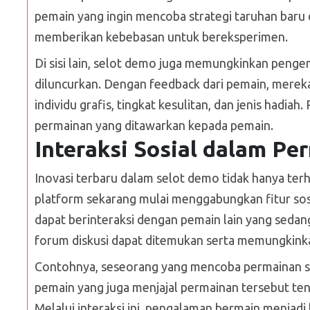
pemain yang ingin mencoba strategi taruhan baru 
memberikan kebebasan untuk bereksperimen.
Di sisi lain, selot demo juga memungkinkan pen
diluncurkan. Dengan feedback dari pemain, mere
individu grafis, tingkat kesulitan, dan jenis hadiah.
permainan yang ditawarkan kepada pemain.
Interaksi Sosial dalam Pe
Inovasi terbaru dalam selot demo tidak hanya ter
platform sekarang mulai menggabungkan fitur sos
dapat berinteraksi dengan pemain lain yang sed
forum diskusi dapat ditemukan serta memungkinkan
Contohnya, seseorang yang mencoba permainan se
pemain yang juga menjajal permainan tersebut tent
Melalui interaksi ini, pengalaman bermain menj