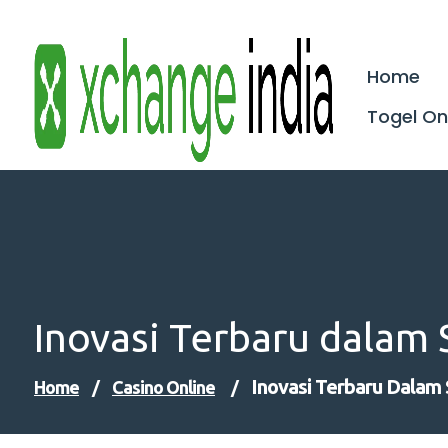
Skip
to
content
Home
Togel On
Inovasi Terbaru dalam
Inovasi Terbaru Dalam
Home
/
Casino Online
/