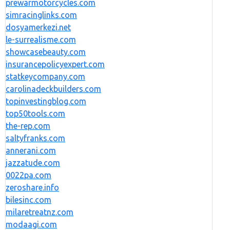
prewarmotorcycles.com
simracinglinks.com
dosyamerkezi.net
le-surrealisme.com
showcasebeauty.com
insurancepolicyexpert.com
statkeycompany.com
carolinadeckbuilders.com
topinvestingblog.com
top50tools.com
the-rep.com
saltyfranks.com
annerani.com
jazzatude.com
0022pa.com
zeroshare.info
bilesinc.com
milaretreatnz.com
modaagi.com