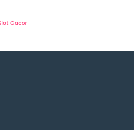
Slot Gacor