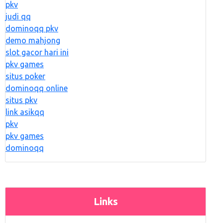
pkv
judi qq
dominoqq pkv
demo mahjong
slot gacor hari ini
pkv games
situs poker
dominoqq online
situs pkv
link asikqq
pkv
pkv games
dominoqq
Links