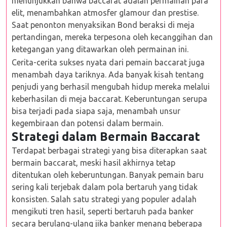
menunjukkan bahwa baccarat adalah permainan para
elit, menambahkan atmosfer glamour dan prestise.
Saat penonton menyaksikan Bond beraksi di meja
pertandingan, mereka terpesona oleh kecanggihan dan
ketegangan yang ditawarkan oleh permainan ini.
Cerita-cerita sukses nyata dari pemain baccarat juga
menambah daya tariknya. Ada banyak kisah tentang
penjudi yang berhasil mengubah hidup mereka melalui
keberhasilan di meja baccarat. Keberuntungan serupa
bisa terjadi pada siapa saja, menambah unsur
kegembiraan dan potensi dalam bermain.
Strategi dalam Bermain Baccarat
Terdapat berbagai strategi yang bisa diterapkan saat
bermain baccarat, meski hasil akhirnya tetap
ditentukan oleh keberuntungan. Banyak pemain baru
sering kali terjebak dalam pola bertaruh yang tidak
konsisten. Salah satu strategi yang populer adalah
mengikuti tren hasil, seperti bertaruh pada banker
secara berulang-ulang jika banker menang beberapa