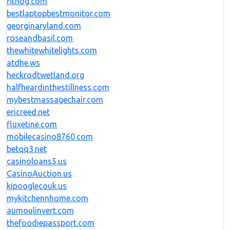
fithog.com
bestlaptopbestmonitor.com
georginaryland.com
roseandbasil.com
thewhitewhitelights.com
atdhe.ws
heckrodtwetland.org
halfheardinthestillness.com
mybestmassagechair.com
ericreed.net
fluxetine.com
mobilecasino8760.com
betqq3.net
casinoloans5.us
CasinoAuction.us
kipooglecouk.us
mykitchennhome.com
aumoulinvert.com
thefoodiepassport.com