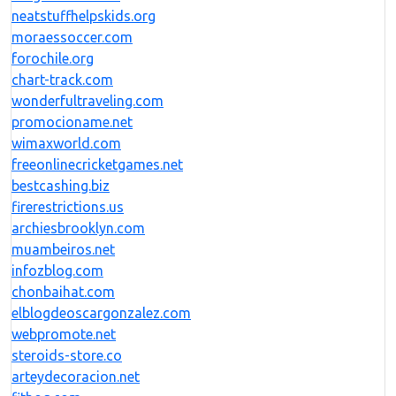
neatstuffhelpskids.org
moraessoccer.com
forochile.org
chart-track.com
wonderfultraveling.com
promocioname.net
wimaxworld.com
freeonlinecricketgames.net
bestcashing.biz
firerestrictions.us
archiesbrooklyn.com
muambeiros.net
infozblog.com
chonbaihat.com
elblogdeoscargonzalez.com
webpromote.net
steroids-store.co
arteydecoracion.net