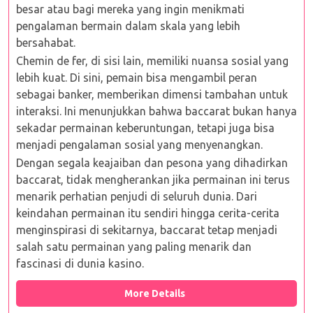
besar atau bagi mereka yang ingin menikmati
pengalaman bermain dalam skala yang lebih
bersahabat.
Chemin de fer, di sisi lain, memiliki nuansa sosial yang
lebih kuat. Di sini, pemain bisa mengambil peran
sebagai banker, memberikan dimensi tambahan untuk
interaksi. Ini menunjukkan bahwa baccarat bukan hanya
sekadar permainan keberuntungan, tetapi juga bisa
menjadi pengalaman sosial yang menyenangkan.
Dengan segala keajaiban dan pesona yang dihadirkan
baccarat, tidak mengherankan jika permainan ini terus
menarik perhatian penjudi di seluruh dunia. Dari
keindahan permainan itu sendiri hingga cerita-cerita
menginspirasi di sekitarnya, baccarat tetap menjadi
salah satu permainan yang paling menarik dan
fascinasi di dunia kasino.
More Details