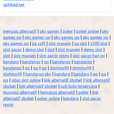
apklead.net
menuqq alternatif
|
pkv games
|
poker
|
poker online
|
pkv
games qq
|
pkv games qq
|
pkv games qq
|
pkv games qq
|
pkv games qq
|
pg soft
|
slot maxwin
|
pg slot
|
x500 slot
|
slot gacor
|
demo slot
|
slot
|
slot maxwin
|
demo slot
|
slot
|
slot maxwin
|
slot gacor resmi
|
slot gacor hari ini
|
bandarq
|
bandarqq
|
qq
|
bandarqq
|
bandarqq
|
bandarqq
|
qq
|
qq
|
qq
|
domino99
|
domino99
|
domino99
|
bandarqq pkv
|
bandarq
|
bandarq
|
qq
|
qq
|
qq
|
situs slot online
|
link alternatif sbobet
|
link alternatif
sbobet
|
link alternatif sbobet
|
judi bola terpercaya
|
murniqq alternatif
|
hematqq alternatif
|
poker
|
link
alternatif sbobet
|
poker online
|
bandarq
|
slot gacor
resmi