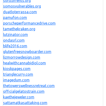
softtorrents.org
somosvulnerables.org
duatloterrassa.com
pamufon.com
porscheperformancedrive.com
tamethekraken.org
lutzinator.com
ondasrl.com
blife2016.com
glutenfreesnowboarder.com
lizmorrowdesign.com
healwithcannabidiol.com
kioskpages.com
trianglecurry.com
imagedum.com
thetowerswellnessretreat.com
officialgelatostrain.com
kaethejeweler.com
sattamatkasattaking.com