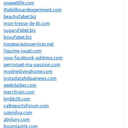
onepetlife.com
thebillboardexperiment.com
beachufabet.biz
mon-tresse-de-lit.com
sugarufabet.biz
boxufabet.biz
topgearautoservices.net
figurine-jouet.com
your-facebook-address.com
perroquet-ma-passion.com
modrenlivinghome.com
instadatahelpainews.com
geekdailies.com
merchrain.com
kmbb28.com
callreportsforum.com
sokmilya.com
abyluny.com
boomjavtrk.com