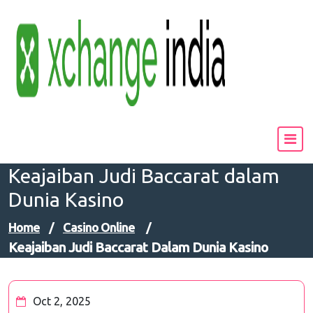
Skip
to
content
Keajaiban Judi Baccarat dalam
Dunia Kasino
Home
/
Casino Online
/
Keajaiban Judi Baccarat Dalam Dunia Kasino
Oct 2, 2025