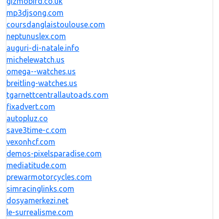
gizmobird.co.uk
mp3djsong.com
coursdanglaistoulouse.com
neptunuslex.com
auguri-di-natale.info
michelewatch.us
omega--watches.us
breitling-watches.us
tgarnettcentrallautoads.com
fixadvert.com
autopluz.co
save3time-c.com
vexonhcf.com
demos-pixelsparadise.com
mediatitude.com
prewarmotorcycles.com
simracinglinks.com
dosyamerkezi.net
le-surrealisme.com