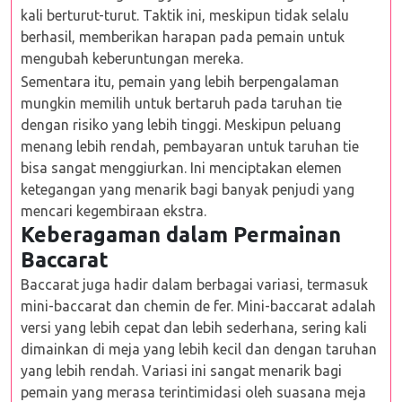
kali berturut-turut. Taktik ini, meskipun tidak selalu
berhasil, memberikan harapan pada pemain untuk
mengubah keberuntungan mereka.
Sementara itu, pemain yang lebih berpengalaman
mungkin memilih untuk bertaruh pada taruhan tie
dengan risiko yang lebih tinggi. Meskipun peluang
menang lebih rendah, pembayaran untuk taruhan tie
bisa sangat menggiurkan. Ini menciptakan elemen
ketegangan yang menarik bagi banyak penjudi yang
mencari kegembiraan ekstra.
Keberagaman dalam Permainan
Baccarat
Baccarat juga hadir dalam berbagai variasi, termasuk
mini-baccarat dan chemin de fer. Mini-baccarat adalah
versi yang lebih cepat dan lebih sederhana, sering kali
dimainkan di meja yang lebih kecil dan dengan taruhan
yang lebih rendah. Variasi ini sangat menarik bagi
pemain yang merasa terintimidasi oleh suasana meja