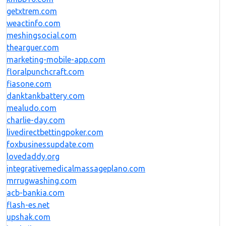
getxtrem.com
weactinfo.com
meshingsocial.com
thearguer.com
marketing-mobile-app.com
floralpunchcraft.com
fiasone.com
danktankbattery.com
mealudo.com
charlie-day.com
livedirectbettingpoker.com
foxbusinessupdate.com
lovedaddy.org
integrativemedicalmassageplano.com
mrrugwashing.com
acb-bankia.com
flash-es.net
upshak.com