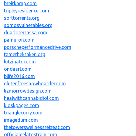
breitkamp.com
tripleyresidence.com
softtorrents.org
somosvulnerables.org
duatloterrassa.com
pamufon.com
porscheperformancedrive.com
tamethekraken.org
lutzinator.com
ondasrl.com
blife2016.com
glutenfreesnowboarder.com
lizmorrowdesign.com
healwithcannabidiol.com
kioskpages.com
trianglecurry.com
imagedum.com
thetowerswellnessretreat.com
officialgelatostrain.com