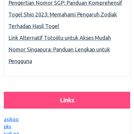
Pengertian Nomor SGP: Panduan Komprehensif
Togel Shio 2023: Memahami Pengaruh Zodiak
Terhadap Hasil Togel
Link Alternatif Totojitu untuk Akses Mudah
Nomor Singapura: Panduan Lengkap untuk
Pengguna
Links
asikqq
pkv
judi qq