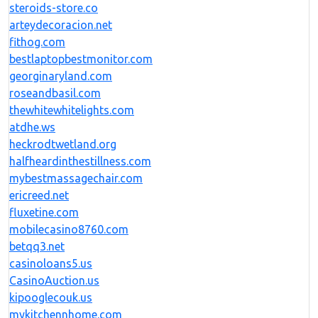
steroids-store.co
arteydecoracion.net
fithog.com
bestlaptopbestmonitor.com
georginaryland.com
roseandbasil.com
thewhitewhitelights.com
atdhe.ws
heckrodtwetland.org
halfheardinthestillness.com
mybestmassagechair.com
ericreed.net
fluxetine.com
mobilecasino8760.com
betqq3.net
casinoloans5.us
CasinoAuction.us
kipooglecouk.us
mykitchennhome.com