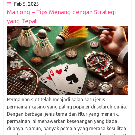
Feb 5, 2025
Mahjong – Tips Menang dengan Strategi
yang Tepat
Permainan slot telah menjadi salah satu jenis
permainan kasino yang paling populer di seluruh dunia.
Dengan berbagai jenis tema dan fitur yang menarik,
permainan ini menawarkan kesenangan yang tiada
duanya. Namun, banyak pemain yang merasa kesulitan