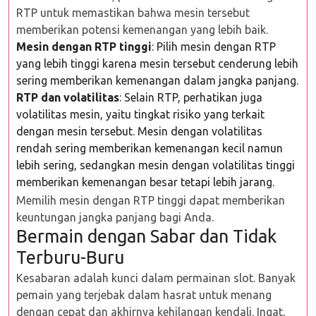
RTP untuk memastikan bahwa mesin tersebut
memberikan potensi kemenangan yang lebih baik.
Mesin dengan RTP tinggi
: Pilih mesin dengan RTP
yang lebih tinggi karena mesin tersebut cenderung lebih
sering memberikan kemenangan dalam jangka panjang.
RTP dan volatilitas
: Selain RTP, perhatikan juga
volatilitas mesin, yaitu tingkat risiko yang terkait
dengan mesin tersebut. Mesin dengan volatilitas
rendah sering memberikan kemenangan kecil namun
lebih sering, sedangkan mesin dengan volatilitas tinggi
memberikan kemenangan besar tetapi lebih jarang.
Memilih mesin dengan RTP tinggi dapat memberikan
keuntungan jangka panjang bagi Anda.
Bermain dengan Sabar dan Tidak
Terburu-Buru
Kesabaran adalah kunci dalam permainan slot. Banyak
pemain yang terjebak dalam hasrat untuk menang
dengan cepat dan akhirnya kehilangan kendali. Ingat,