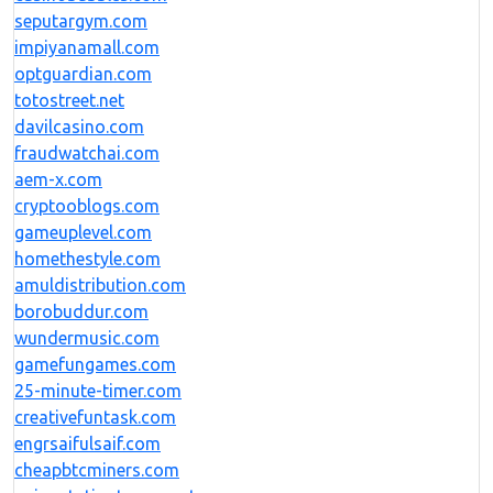
seputargym.com
impiyanamall.com
optguardian.com
totostreet.net
davilcasino.com
fraudwatchai.com
aem-x.com
cryptooblogs.com
gameuplevel.com
homethestyle.com
amuldistribution.com
borobuddur.com
wundermusic.com
gamefungames.com
25-minute-timer.com
creativefuntask.com
engrsaifulsaif.com
cheapbtcminers.com