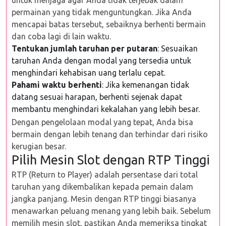
untuk menjaga agar Anda tidak terjebak dalam
permainan yang tidak menguntungkan. Jika Anda
mencapai batas tersebut, sebaiknya berhenti bermain
dan coba lagi di lain waktu.
Tentukan jumlah taruhan per putaran
: Sesuaikan
taruhan Anda dengan modal yang tersedia untuk
menghindari kehabisan uang terlalu cepat.
Pahami waktu berhenti
: Jika kemenangan tidak
datang sesuai harapan, berhenti sejenak dapat
membantu menghindari kekalahan yang lebih besar.
Dengan pengelolaan modal yang tepat, Anda bisa
bermain dengan lebih tenang dan terhindar dari risiko
kerugian besar.
Pilih Mesin Slot dengan RTP Tinggi
RTP (Return to Player) adalah persentase dari total
taruhan yang dikembalikan kepada pemain dalam
jangka panjang. Mesin dengan RTP tinggi biasanya
menawarkan peluang menang yang lebih baik. Sebelum
memilih mesin slot, pastikan Anda memeriksa tingkat