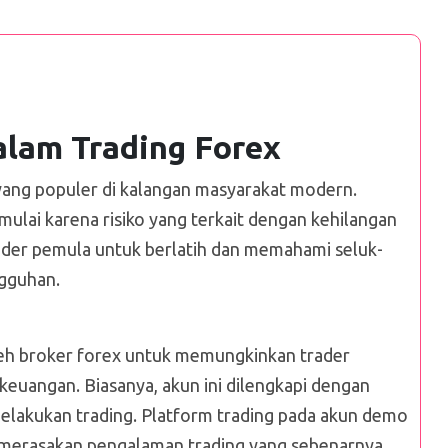
Search
lam Trading Forex
i yang populer di kalangan masyarakat modern.
lai karena risiko yang terkait dengan kehilangan
rader pemula untuk berlatih dan memahami seluk-
ngguhan.
leh broker forex untuk memungkinkan trader
 keuangan. Biasanya, akun ini dilengkapi dengan
melakukan trading. Platform trading pada akun demo
 merasakan pengalaman trading yang sebenarnya.