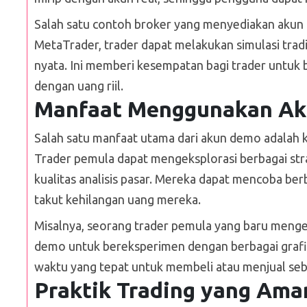
Salah satu contoh broker yang menyediakan aku
MetaTrader, trader dapat melakukan simulasi trad
nyata. Ini memberi kesempatan bagi trader untuk 
dengan uang riil.
Manfaat Menggunakan A
Salah satu manfaat utama dari akun demo adalah k
Trader pemula dapat mengeksplorasi berbagai str
kualitas analisis pasar. Mereka dapat mencoba be
takut kehilangan uang mereka.
Misalnya, seorang trader pemula yang baru menge
demo untuk bereksperimen dengan berbagai grafik 
waktu yang tepat untuk membeli atau menjual seb
Praktik Trading yang Ama