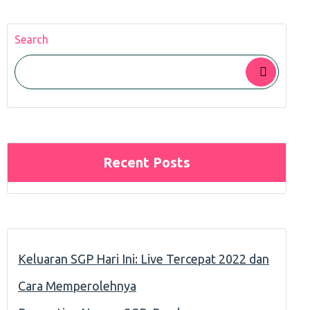
Search
Recent Posts
Keluaran SGP Hari Ini: Live Tercepat 2022 dan
Cara Memperolehnya