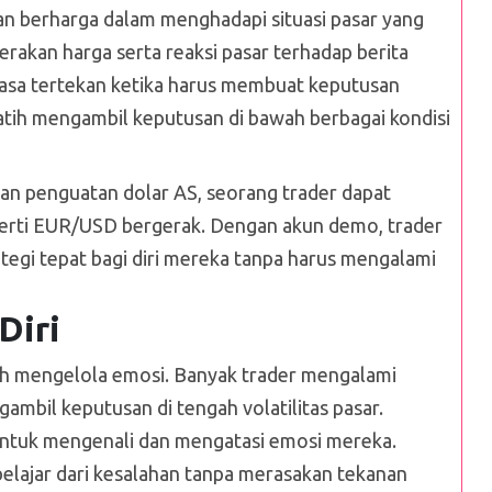
n berharga dalam menghadapi situasi pasar yang
akan harga serta reaksi pasar terhadap berita
rasa tertekan ketika harus membuat keputusan
atih mengambil keputusan di bawah berbagai kondisi
kan penguatan dolar AS, seorang trader dapat
erti EUR/USD bergerak. Dengan akun demo, trader
egi tepat bagi diri mereka tanpa harus mengalami
Diri
lah mengelola emosi. Banyak trader mengalami
mbil keputusan di tengah volatilitas pasar.
tuk mengenali dan mengatasi emosi mereka.
elajar dari kesalahan tanpa merasakan tekanan