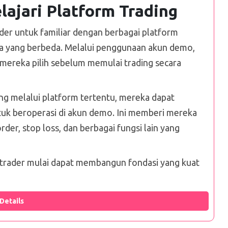
ajari Platform Trading
er untuk familiar dengan berbagai platform
uka yang berbeda. Melalui penggunaan akun demo,
mereka pilih sebelum memulai trading secara
ng melalui platform tertentu, mereka dapat
k beroperasi di akun demo. Ini memberi mereka
er, stop loss, dan berbagai fungsi lain yang
trader mulai dapat membangun fondasi yang kuat
Details