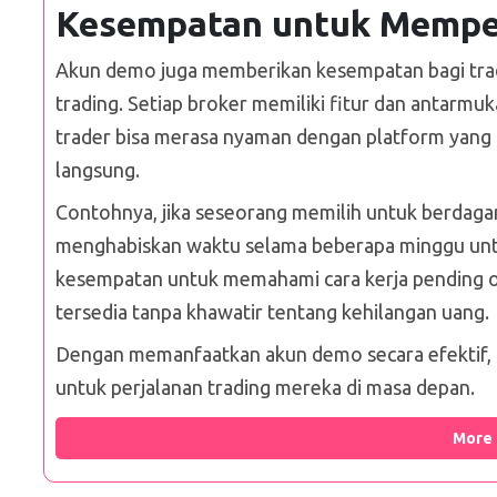
Kesempatan untuk Mempel
Akun demo juga memberikan kesempatan bagi trad
trading. Setiap broker memiliki fitur dan antarm
trader bisa merasa nyaman dengan platform yang 
langsung.
Contohnya, jika seseorang memilih untuk berdaga
menghabiskan waktu selama beberapa minggu untu
kesempatan untuk memahami cara kerja pending ord
tersedia tanpa khawatir tentang kehilangan uang.
Dengan memanfaatkan akun demo secara efektif, 
untuk perjalanan trading mereka di masa depan.
More 