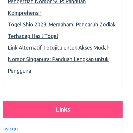
Pengertian Nomor SGP: Panduan
Komprehensif
Togel Shio 2023: Memahami Pengaruh Zodiak
Terhadap Hasil Togel
Link Alternatif Totojitu untuk Akses Mudah
Nomor Singapura: Panduan Lengkap untuk
Pengguna
Links
asikqq