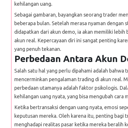
kehilangan uang.
Sebagai gambaran, bayangkan seorang trader me
beberapa bulan. Setelah merasa nyaman dengan stra
didapatkan dari akun demo, ia akan memiliki lebih 
akun real. Kepercayaan diri ini sangat penting ka
yang penuh tekanan.
Perbedaan Antara Akun D
Salah satu hal yang perlu dipahami adalah bahwa 
mencerminkan pengalaman trading di akun real. M
perbedaan utamanya adalah faktor psikologis. Dal
kehilangan uang nyata, yang bisa mengubah cara
Ketika bertransaksi dengan uang nyata, emosi se
keputusan mereka. Oleh karena itu, penting bagi 
menghadapi realitas pasar ketika mereka beralih k