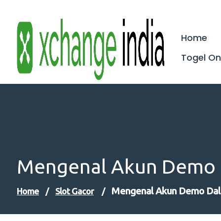
Skip
to
content
Home
Togel On
Mengenal Akun Demo d
Mengenal Akun Demo Dal
Home
/
Slot Gacor
/