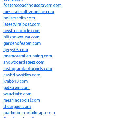
fosterscoachhousetavern.com
mesasdecultivoonline.com
boilersnbits.com
latestviralpost.com
newfreearticle.com
blitzpowerusa.com
gardenofeaten.com
hycys05.com
onemoremilerunning.com
snowboardsteez.com
instagrambioforgirls.com
cashflowxfiles.com
kmbb10.com
getxtrem.com
weactinfo.com
meshingsocial.com
thearguer.com
marketing-mobile-app.com