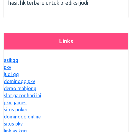
hasil hk terbaru untuk prediksi judi
Links
asikqq
pkv
judi qq
dominoqq pkv
demo mahjong
slot gacor hari ini
pkv games
situs poker
dominoqq online
situs pkv
link asikqq