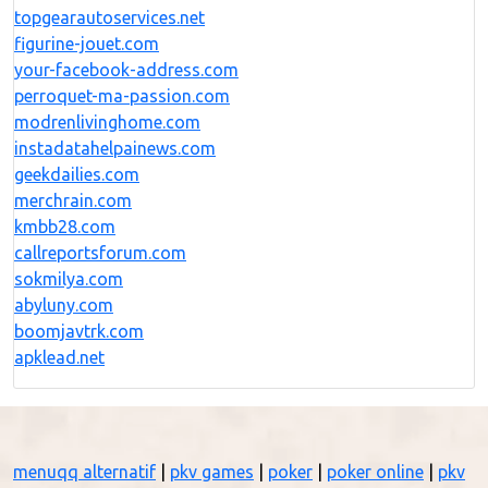
topgearautoservices.net
figurine-jouet.com
your-facebook-address.com
perroquet-ma-passion.com
modrenlivinghome.com
instadatahelpainews.com
geekdailies.com
merchrain.com
kmbb28.com
callreportsforum.com
sokmilya.com
abyluny.com
boomjavtrk.com
apklead.net
menuqq alternatif
|
pkv games
|
poker
|
poker online
|
pkv