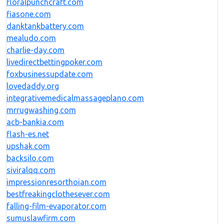
floralpunchcraft.com
fiasone.com
danktankbattery.com
mealudo.com
charlie-day.com
livedirectbettingpoker.com
foxbusinessupdate.com
lovedaddy.org
integrativemedicalmassageplano.com
mrrugwashing.com
acb-bankia.com
flash-es.net
upshak.com
backsilo.com
siviralqq.com
impressionresorthoian.com
bestfreakingclothesever.com
falling-film-evaporator.com
sumuslawfirm.com