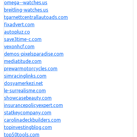
omega--watches.us
breitling-watches.us
tgarnettcentrallautoads.com
fixadvert.com
autopluz.co
save3time-c.com
vexonhcf.com
demos-pixelsparadise.com
mediatitude.com
prewarmotorcycles.com
simracinglinks.com
dosyamerkezi.net
le-surrealisme.com
showcasebeauty.com
insurancepolicyexpert.com
statkeycompany.com
carolinadeckbuilders.com
topinvestingblog.com
top50tools.com