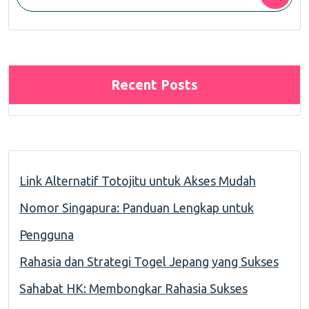
Recent Posts
Link Alternatif Totojitu untuk Akses Mudah
Nomor Singapura: Panduan Lengkap untuk
Pengguna
Rahasia dan Strategi Togel Jepang yang Sukses
Sahabat HK: Membongkar Rahasia Sukses