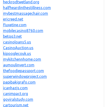
heckrodtwetland.org
halfheardinthestillness.com
mybestmassagechair.com
ericreed.net
fluxetine.com
mobilecasino8760.com
betqq3.net
casinoloans5.us
CasinoAuction.us
kipooglecouk.us
mykitchennhome.com
aumoulinvert.com
thefoodiepassport.com
superwindowproject.com
papibakigrafo.com
icanhazjs.com
canimpact.org
goviralstudy.com
cartourism.net