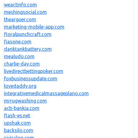
weactinfo.com
meshingsocial.com
thearguer.com
marketing-mobile-app.com
floralpunchcraft.com
fiasone.com
danktankbattery.com
mealudo.com
charlie-day.com
livedirectbettingpoker.com
foxbusinessupdate.com
lovedaddy.org
integrativemedicalmassageplano.com
mrrugwashing.com
acb-bankia.com
flash-es.net
upshak.com
backsilo.com
siviralqq.com