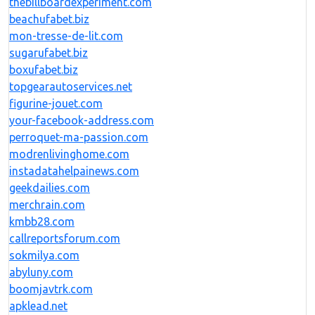
thebillboardexperiment.com
beachufabet.biz
mon-tresse-de-lit.com
sugarufabet.biz
boxufabet.biz
topgearautoservices.net
figurine-jouet.com
your-facebook-address.com
perroquet-ma-passion.com
modrenlivinghome.com
instadatahelpainews.com
geekdailies.com
merchrain.com
kmbb28.com
callreportsforum.com
sokmilya.com
abyluny.com
boomjavtrk.com
apklead.net