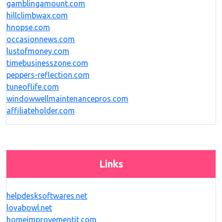
gamblingamount.com
hillclimbwax.com
hnopse.com
occasionnews.com
lustofmoney.com
timebusinesszone.com
peppers-reflection.com
tuneoflife.com
windowwellmaintenancepros.com
affiliateholder.com
Links
helpdesksoftwares.net
lovabowl.net
homeimprovementit.com