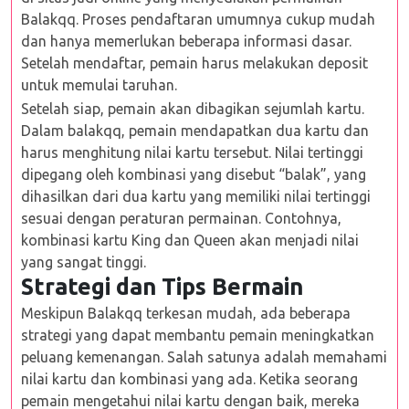
Balakqq. Proses pendaftaran umumnya cukup mudah
dan hanya memerlukan beberapa informasi dasar.
Setelah mendaftar, pemain harus melakukan deposit
untuk memulai taruhan.
Setelah siap, pemain akan dibagikan sejumlah kartu.
Dalam balakqq, pemain mendapatkan dua kartu dan
harus menghitung nilai kartu tersebut. Nilai tertinggi
dipegang oleh kombinasi yang disebut “balak”, yang
dihasilkan dari dua kartu yang memiliki nilai tertinggi
sesuai dengan peraturan permainan. Contohnya,
kombinasi kartu King dan Queen akan menjadi nilai
yang sangat tinggi.
Strategi dan Tips Bermain
Meskipun Balakqq terkesan mudah, ada beberapa
strategi yang dapat membantu pemain meningkatkan
peluang kemenangan. Salah satunya adalah memahami
nilai kartu dan kombinasi yang ada. Ketika seorang
pemain mengetahui nilai kartu dengan baik, mereka