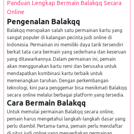
Panduan Lengkap Bermain Balakqq Secara
Online
Pengenalan Balakqq
Balakqq merupakan salah satu permainan kartu yang
sangat populer di kalangan pecinta judi online di
Indonesia. Permainan ini memiliki daya tarik tersendiri
berkat tata cara bermain yang sederhana dan keseruan
yang ditawarkannya. Dalam permainan ini, pemain
akan menggunakan kartu remi dan berusaha untuk
mendapatkan kombinasi kartu terbaik untuk
memenangkan taruhan. Dengan perkembangan
teknologi, kini para penggemar bisa menikmati Balakqq
secara online melalui berbagai platform yang tersedia.
Cara Bermain Balakqq
Untuk memulai permainan Balakqq secara online,
pemain harus mengetahui langkah-langkah dasar yang
perlu diambil. Pertama-tama, pemain perlu mendaftar
di situs judi online yang menyediakan permainan