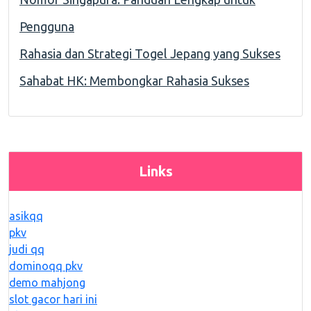
Pengguna
Rahasia dan Strategi Togel Jepang yang Sukses
Sahabat HK: Membongkar Rahasia Sukses
Links
asikqq
pkv
judi qq
dominoqq pkv
demo mahjong
slot gacor hari ini