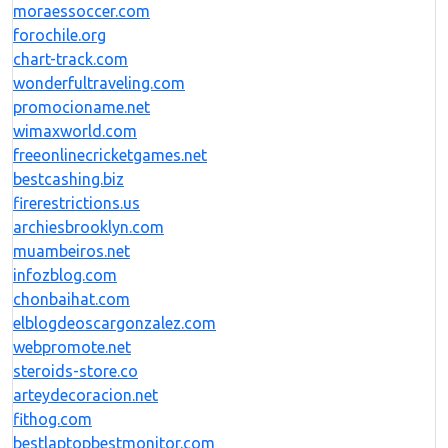
moraessoccer.com
forochile.org
chart-track.com
wonderfultraveling.com
promocioname.net
wimaxworld.com
freeonlinecricketgames.net
bestcashing.biz
firerestrictions.us
archiesbrooklyn.com
muambeiros.net
infozblog.com
chonbaihat.com
elblogdeoscargonzalez.com
webpromote.net
steroids-store.co
arteydecoracion.net
fithog.com
bestlaptopbestmonitor.com