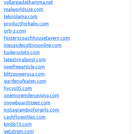
vallarpadathamma.net
realworldsize.com
teknolama.com
productforbaby.com
orb-z.com
fosterscoachhousetavern.com
mesasdecultivoonline.com
boilersnbits.com
latestviralpost.com
newfreearticle.com
blitzpowerusa.com
gardenofeaten.com
hycys05.com
onemoremilerunning.com
snowboardsteez.com
instagrambioforgirls.com
cashflowxfiles.com
kmbb10.com
getxtrem.com