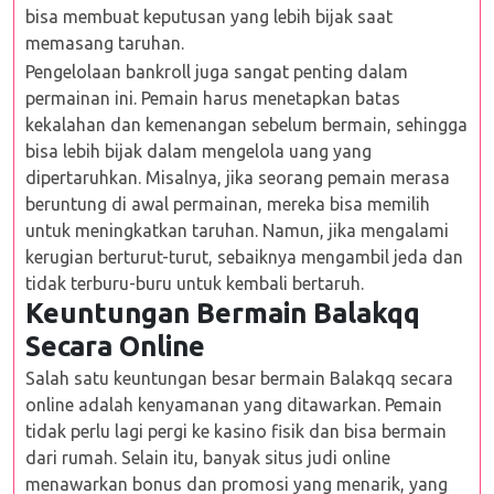
bisa membuat keputusan yang lebih bijak saat
memasang taruhan.
Pengelolaan bankroll juga sangat penting dalam
permainan ini. Pemain harus menetapkan batas
kekalahan dan kemenangan sebelum bermain, sehingga
bisa lebih bijak dalam mengelola uang yang
dipertaruhkan. Misalnya, jika seorang pemain merasa
beruntung di awal permainan, mereka bisa memilih
untuk meningkatkan taruhan. Namun, jika mengalami
kerugian berturut-turut, sebaiknya mengambil jeda dan
tidak terburu-buru untuk kembali bertaruh.
Keuntungan Bermain Balakqq
Secara Online
Salah satu keuntungan besar bermain Balakqq secara
online adalah kenyamanan yang ditawarkan. Pemain
tidak perlu lagi pergi ke kasino fisik dan bisa bermain
dari rumah. Selain itu, banyak situs judi online
menawarkan bonus dan promosi yang menarik, yang