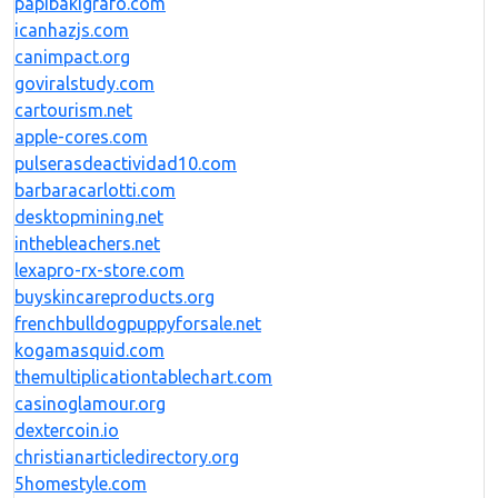
papibakigrafo.com
icanhazjs.com
canimpact.org
goviralstudy.com
cartourism.net
apple-cores.com
pulserasdeactividad10.com
barbaracarlotti.com
desktopmining.net
inthebleachers.net
lexapro-rx-store.com
buyskincareproducts.org
frenchbulldogpuppyforsale.net
kogamasquid.com
themultiplicationtablechart.com
casinoglamour.org
dextercoin.io
christianarticledirectory.org
5homestyle.com