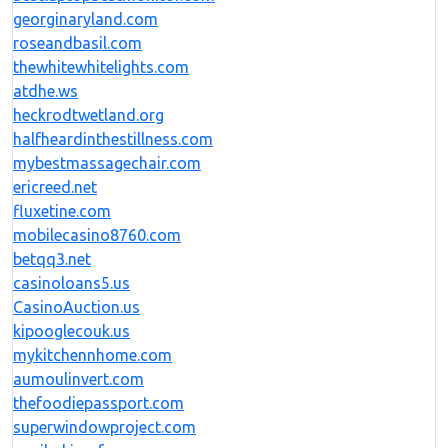
georginaryland.com
roseandbasil.com
thewhitewhitelights.com
atdhe.ws
heckrodtwetland.org
halfheardinthestillness.com
mybestmassagechair.com
ericreed.net
fluxetine.com
mobilecasino8760.com
betqq3.net
casinoloans5.us
CasinoAuction.us
kipooglecouk.us
mykitchennhome.com
aumoulinvert.com
thefoodiepassport.com
superwindowproject.com