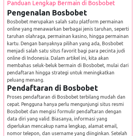
Panduan Lengkap Bermain di Bosbobet
Pengenalan Bosbobet
Bosbobet merupakan salah satu platform permainan
online yang menawarkan berbagai jenis taruhan, seperti
taruhan olahraga, permainan kasino, hingga permainan
kartu. Dengan banyaknya pilihan yang ada, Bosbobet
menjadi salah satu situs favorit bagi para pecinta judi
online di Indonesia. Dalam artikel ini, kita akan
membahas seluk-beluk bermain di Bosbobet, mulai dari
pendaftaran hingga strategi untuk meningkatkan
peluang menang.
Pendaftaran di Bosbobet
Proses pendaftaran di Bosbobet terbilang mudah dan
cepat. Pengguna hanya perlu mengunjungi situs resmi
Bosbobet dan mengisi formulir pendaftaran dengan
data diri yang valid. Biasanya, informasi yang
diperlukan mencakup nama lengkap, alamat email,
nomor telepon, dan username yang diinginkan. Setelah