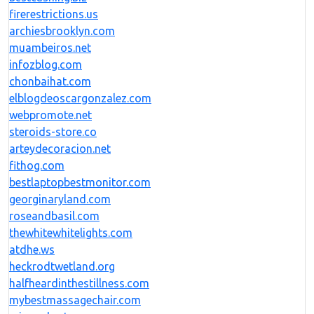
firerestrictions.us
archiesbrooklyn.com
muambeiros.net
infozblog.com
chonbaihat.com
elblogdeoscargonzalez.com
webpromote.net
steroids-store.co
arteydecoracion.net
fithog.com
bestlaptopbestmonitor.com
georginaryland.com
roseandbasil.com
thewhitewhitelights.com
atdhe.ws
heckrodtwetland.org
halfheardinthestillness.com
mybestmassagechair.com