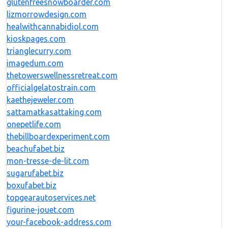
glutenfreesnowboarder.com
lizmorrowdesign.com
healwithcannabidiol.com
kioskpages.com
trianglecurry.com
imagedum.com
thetowerswellnessretreat.com
officialgelatostrain.com
kaethejeweler.com
sattamatkasattaking.com
onepetlife.com
thebillboardexperiment.com
beachufabet.biz
mon-tresse-de-lit.com
sugarufabet.biz
boxufabet.biz
topgearautoservices.net
figurine-jouet.com
your-facebook-address.com