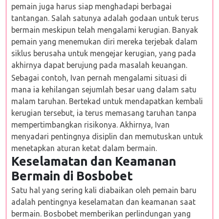
pemain juga harus siap menghadapi berbagai
tantangan. Salah satunya adalah godaan untuk terus
bermain meskipun telah mengalami kerugian. Banyak
pemain yang menemukan diri mereka terjebak dalam
siklus berusaha untuk mengejar kerugian, yang pada
akhirnya dapat berujung pada masalah keuangan.
Sebagai contoh, Ivan pernah mengalami situasi di
mana ia kehilangan sejumlah besar uang dalam satu
malam taruhan. Bertekad untuk mendapatkan kembali
kerugian tersebut, ia terus memasang taruhan tanpa
mempertimbangkan risikonya. Akhirnya, Ivan
menyadari pentingnya disiplin dan memutuskan untuk
menetapkan aturan ketat dalam bermain.
Keselamatan dan Keamanan
Bermain di Bosbobet
Satu hal yang sering kali diabaikan oleh pemain baru
adalah pentingnya keselamatan dan keamanan saat
bermain. Bosbobet memberikan perlindungan yang