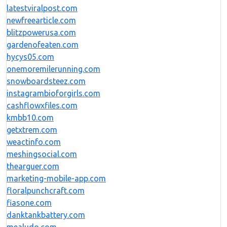
latestviralpost.com
newfreearticle.com
blitzpowerusa.com
gardenofeaten.com
hycys05.com
onemoremilerunning.com
snowboardsteez.com
instagrambioforgirls.com
cashflowxfiles.com
kmbb10.com
getxtrem.com
weactinfo.com
meshingsocial.com
thearguer.com
marketing-mobile-app.com
floralpunchcraft.com
fiasone.com
danktankbattery.com