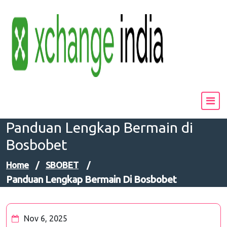
Skip
to
content
Panduan Lengkap Bermain di
Bosbobet
Home
/
SBOBET
/
Panduan Lengkap Bermain Di Bosbobet
Nov 6, 2025