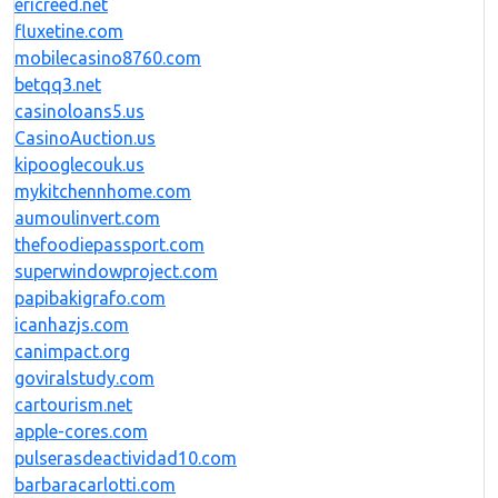
ericreed.net
fluxetine.com
mobilecasino8760.com
betqq3.net
casinoloans5.us
CasinoAuction.us
kipooglecouk.us
mykitchennhome.com
aumoulinvert.com
thefoodiepassport.com
superwindowproject.com
papibakigrafo.com
icanhazjs.com
canimpact.org
goviralstudy.com
cartourism.net
apple-cores.com
pulserasdeactividad10.com
barbaracarlotti.com