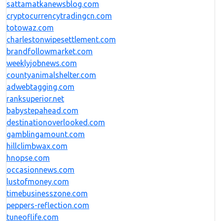
sattamatkanewsblog.com
cryptocurrencytradingcn.com
totowaz.com
charlestonwipesettlement.com
brandfollowmarket.com
weeklyjobnews.com
countyanimalshelter.com
adwebtagging.com
ranksuperior.net
babystepahead.com
destinationoverlooked.com
gamblingamount.com
hillclimbwax.com
hnopse.com
occasionnews.com
lustofmoney.com
timebusinesszone.com
peppers-reflection.com
tuneoflife.com