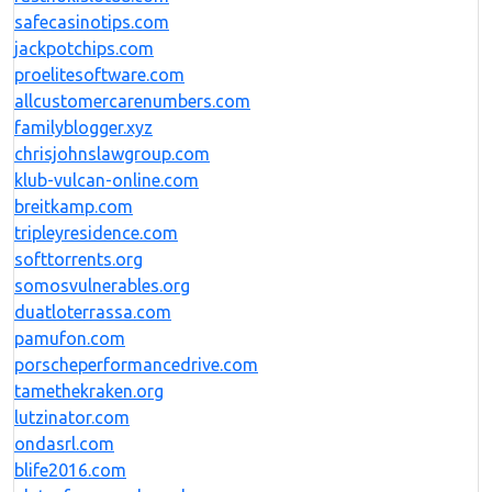
safecasinotips.com
jackpotchips.com
proelitesoftware.com
allcustomercarenumbers.com
familyblogger.xyz
chrisjohnslawgroup.com
klub-vulcan-online.com
breitkamp.com
tripleyresidence.com
softtorrents.org
somosvulnerables.org
duatloterrassa.com
pamufon.com
porscheperformancedrive.com
tamethekraken.org
lutzinator.com
ondasrl.com
blife2016.com