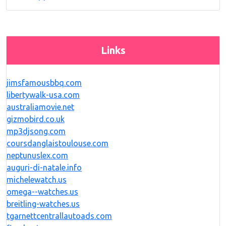
Links
jimsfamousbbq.com
libertywalk-usa.com
australiamovie.net
gizmobird.co.uk
mp3djsong.com
coursdanglaistoulouse.com
neptunuslex.com
auguri-di-natale.info
michelewatch.us
omega--watches.us
breitling-watches.us
tgarnettcentrallautoads.com