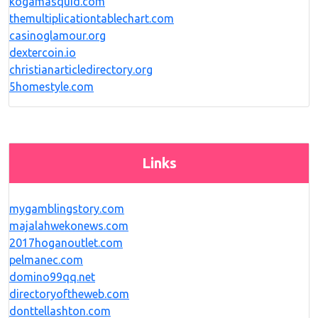
kogamasquid.com
themultiplicationtablechart.com
casinoglamour.org
dextercoin.io
christianarticledirectory.org
5homestyle.com
Links
mygamblingstory.com
majalahwekonews.com
2017hoganoutlet.com
pelmanec.com
domino99qq.net
directoryoftheweb.com
donttellashton.com