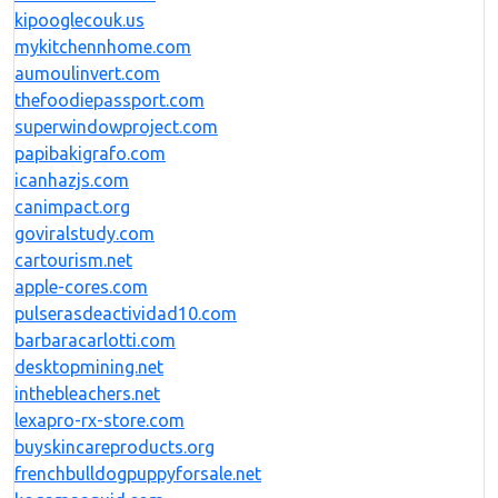
kipooglecouk.us
mykitchennhome.com
aumoulinvert.com
thefoodiepassport.com
superwindowproject.com
papibakigrafo.com
icanhazjs.com
canimpact.org
goviralstudy.com
cartourism.net
apple-cores.com
pulserasdeactividad10.com
barbaracarlotti.com
desktopmining.net
inthebleachers.net
lexapro-rx-store.com
buyskincareproducts.org
frenchbulldogpuppyforsale.net