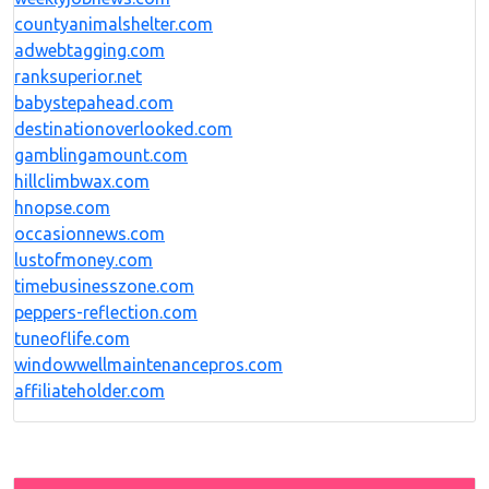
countyanimalshelter.com
adwebtagging.com
ranksuperior.net
babystepahead.com
destinationoverlooked.com
gamblingamount.com
hillclimbwax.com
hnopse.com
occasionnews.com
lustofmoney.com
timebusinesszone.com
peppers-reflection.com
tuneoflife.com
windowwellmaintenancepros.com
affiliateholder.com