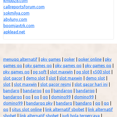
kmbb28.com
callreportsforum.com
sokmilya.com
abyluny.com
boomjavtrk.com
apklead.net
menuqq alternatif
|
pkv games
|
poker
|
poker online
|
pkv
games qq
|
pkv games qq
|
pkv games qq
|
pkv games qq
|
pkv games qq
|
pg soft
|
slot maxwin
|
pg slot
|
x500 slot
|
slot gacor
|
demo slot
|
slot
|
slot maxwin
|
demo slot
|
slot
|
slot maxwin
|
slot gacor resmi
|
slot gacor hari ini
|
bandarq
|
bandarqq
|
qq
|
bandarqq
|
bandarqq
|
bandarqq
|
qq
|
qq
|
qq
|
domino99
|
domino99
|
domino99
|
bandarqq pkv
|
bandarq
|
bandarq
|
qq
|
qq
|
qq
|
situs slot online
|
link alternatif sbobet
|
link alternatif
sbobet
|
link alternatif sbobet
|
judi bola terpercaya
|