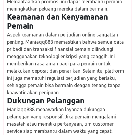
Memanfaatkan promosi ini dapat membantu pemain
meningkatkan peluang mereka dalam bermain.
Keamanan dan Kenyamanan
Pemain
Aspek keamanan dalam perjudian online sangatlah
penting. Maniaqq888 memastikan bahwa semua data
pribadi dan transaksi finansial pemain dilindungi
menggunakan teknologi enkripsi yang canggih. Ini
memberikan rasa aman bagi para pemain untuk
melakukan deposit dan penarikan. Selain itu, platform
ini juga mematuhi regulasi perjudian yang berlaku,
sehingga pemain bisa bermain dengan tenang tanpa
khawatir akan penipuan.
Dukungan Pelanggan
Maniaqq888 menawarkan layanan dukungan
pelanggan yang responsif. Jika pemain mengalami
masalah atau memiliki pertanyaan, tim customer
service siap membantu dalam waktu yang cepat.