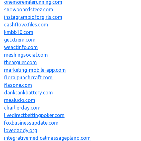
onemoremilerunning.com
snowboardsteez.com
instagrambioforgirls.com
cashflowxfiles.com
kmbb10.com
getxtrem.com
weactinfo.com
meshingsocial.com
thearguer.com
marketing-mobile-app.com
floralpunchcraft.com
fiasone.com
danktankbattery.com
mealudo.com
charlie-day.com
livedirectbettingpoker.com
foxbusinessupdate.com
lovedaddy.org
integrativemedicalmassageplano.com