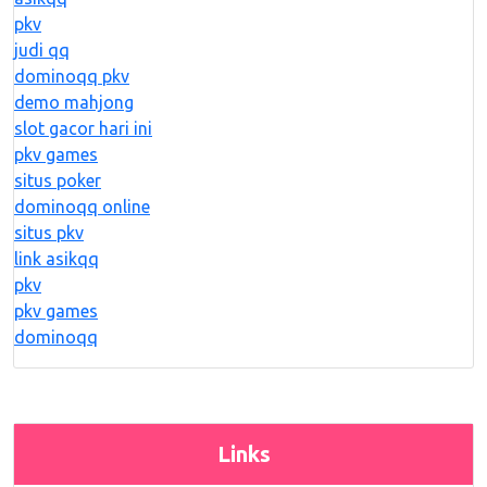
pkv
judi qq
dominoqq pkv
demo mahjong
slot gacor hari ini
pkv games
situs poker
dominoqq online
situs pkv
link asikqq
pkv
pkv games
dominoqq
Links