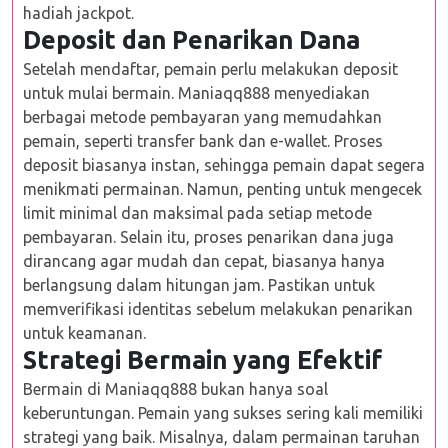
hadiah jackpot.
Deposit dan Penarikan Dana
Setelah mendaftar, pemain perlu melakukan deposit
untuk mulai bermain. Maniaqq888 menyediakan
berbagai metode pembayaran yang memudahkan
pemain, seperti transfer bank dan e-wallet. Proses
deposit biasanya instan, sehingga pemain dapat segera
menikmati permainan. Namun, penting untuk mengecek
limit minimal dan maksimal pada setiap metode
pembayaran. Selain itu, proses penarikan dana juga
dirancang agar mudah dan cepat, biasanya hanya
berlangsung dalam hitungan jam. Pastikan untuk
memverifikasi identitas sebelum melakukan penarikan
untuk keamanan.
Strategi Bermain yang Efektif
Bermain di Maniaqq888 bukan hanya soal
keberuntungan. Pemain yang sukses sering kali memiliki
strategi yang baik. Misalnya, dalam permainan taruhan