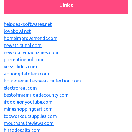
Links
helpdesksoftwares.net
lovabowl.net
homeimprovementit.com
newstribunal.com
newsdailymagazines.com
preceptionhub.com
yeezislides.com
aobongdatotem.com
home-remedies-yeast-infection.com
electroreal.com
bestofmiami-dadecounty.com
ifoodieonyoutube.com
mineshoppingcart.com
topworkoutsupplies.com
mouthshutreviews.com
hirzadesalta.com