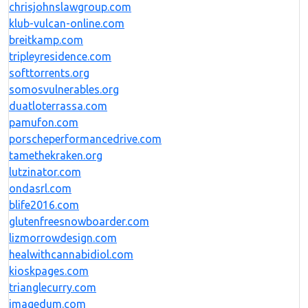
chrisjohnslawgroup.com
klub-vulcan-online.com
breitkamp.com
tripleyresidence.com
softtorrents.org
somosvulnerables.org
duatloterrassa.com
pamufon.com
porscheperformancedrive.com
tamethekraken.org
lutzinator.com
ondasrl.com
blife2016.com
glutenfreesnowboarder.com
lizmorrowdesign.com
healwithcannabidiol.com
kioskpages.com
trianglecurry.com
imagedum.com