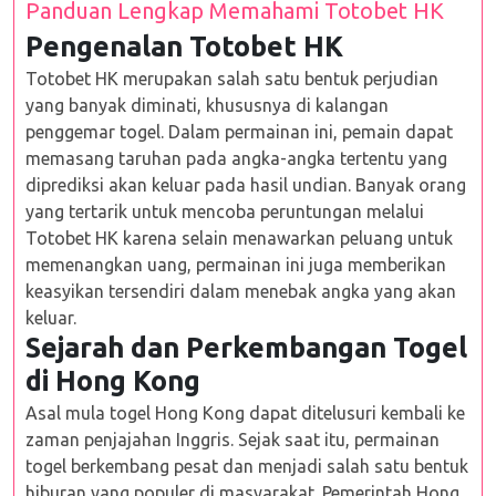
Panduan Lengkap Memahami Totobet HK
Pengenalan Totobet HK
Totobet HK merupakan salah satu bentuk perjudian
yang banyak diminati, khususnya di kalangan
penggemar togel. Dalam permainan ini, pemain dapat
memasang taruhan pada angka-angka tertentu yang
diprediksi akan keluar pada hasil undian. Banyak orang
yang tertarik untuk mencoba peruntungan melalui
Totobet HK karena selain menawarkan peluang untuk
memenangkan uang, permainan ini juga memberikan
keasyikan tersendiri dalam menebak angka yang akan
keluar.
Sejarah dan Perkembangan Togel
di Hong Kong
Asal mula togel Hong Kong dapat ditelusuri kembali ke
zaman penjajahan Inggris. Sejak saat itu, permainan
togel berkembang pesat dan menjadi salah satu bentuk
hiburan yang populer di masyarakat. Pemerintah Hong