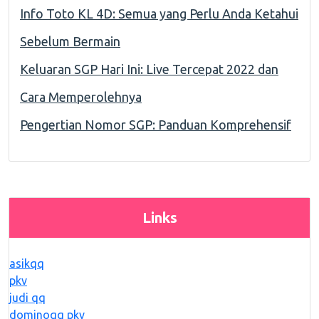
Info Toto KL 4D: Semua yang Perlu Anda Ketahui
Sebelum Bermain
Keluaran SGP Hari Ini: Live Tercepat 2022 dan
Cara Memperolehnya
Pengertian Nomor SGP: Panduan Komprehensif
Links
asikqq
pkv
judi qq
dominoqq pkv