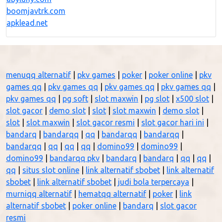
boomjavtrk.com
apklead.net
menuqq alternatif
|
pkv games
|
poker
|
poker online
|
pkv
games qq
|
pkv games qq
|
pkv games qq
|
pkv games qq
|
pkv games qq
|
pg soft
|
slot maxwin
|
pg slot
|
x500 slot
|
slot gacor
|
demo slot
|
slot
|
slot maxwin
|
demo slot
|
slot
|
slot maxwin
|
slot gacor resmi
|
slot gacor hari ini
|
bandarq
|
bandarqq
|
qq
|
bandarqq
|
bandarqq
|
bandarqq
|
qq
|
qq
|
qq
|
domino99
|
domino99
|
domino99
|
bandarqq pkv
|
bandarq
|
bandarq
|
qq
|
qq
|
qq
|
situs slot online
|
link alternatif sbobet
|
link alternatif
sbobet
|
link alternatif sbobet
|
judi bola terpercaya
|
murniqq alternatif
|
hematqq alternatif
|
poker
|
link
alternatif sbobet
|
poker online
|
bandarq
|
slot gacor
resmi