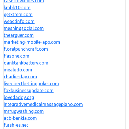
cashflowxfiles.com
kmbb10.com
getxtrem.com
weactinfo.com
meshingsocial.com
thearguer.com
marketing-mobile-app.com
floralpunchcraft.com
fiasone.com
danktankbattery.com
mealudo.com
charlie-day.com
livedirectbettingpoker.com
foxbusinessupdate.com
lovedaddy.org
integrativemedicalmassageplano.com
mrrugwashing.com
acb-bankia.com
flash-es.net