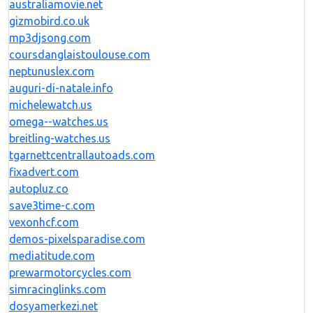
australiamovie.net
gizmobird.co.uk
mp3djsong.com
coursdanglaistoulouse.com
neptunuslex.com
auguri-di-natale.info
michelewatch.us
omega--watches.us
breitling-watches.us
tgarnettcentrallautoads.com
fixadvert.com
autopluz.co
save3time-c.com
vexonhcf.com
demos-pixelsparadise.com
mediatitude.com
prewarmotorcycles.com
simracinglinks.com
dosyamerkezi.net