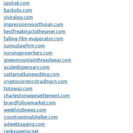
upshak.com
backsilo.com
siviralqq.com
impressionresorthoian.com
bestfreakingclothesever.com
falling-film-evaporator.com
sumuslawfirm.com
nursingprowriters.com
greenmountainthreadwear.com
acutedispensary.com
sattamatkanewsblog.com
cryptocurrencytradingcn.com
totowaz.com
charlestonwipesettlement.com
brandfollowmarket.com
weeklyjobnews.com
countyanimalshelter.com
adwebtagging.com
ranksuperior.net