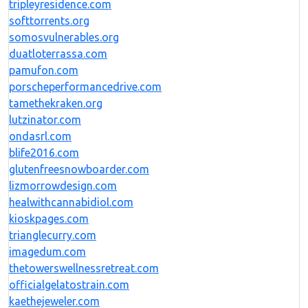
tripleyresidence.com
softtorrents.org
somosvulnerables.org
duatloterrassa.com
pamufon.com
porscheperformancedrive.com
tamethekraken.org
lutzinator.com
ondasrl.com
blife2016.com
glutenfreesnowboarder.com
lizmorrowdesign.com
healwithcannabidiol.com
kioskpages.com
trianglecurry.com
imagedum.com
thetowerswellnessretreat.com
officialgelatostrain.com
kaethejeweler.com