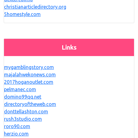
christianarticledirectory.org
5homestyle.com
Links
mygamblingstory.com
majalahwekonews.com
2017hoganoutlet.com
pelmanec.com
domino99qq.net
directoryoftheweb.com
donttellashton.com
rush3studio.com
roro90.com
herzio.com