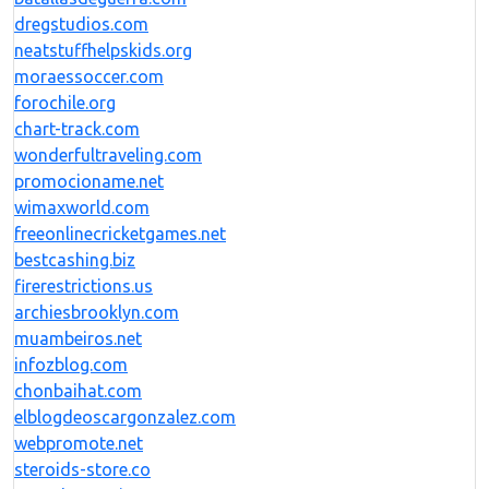
dregstudios.com
neatstuffhelpskids.org
moraessoccer.com
forochile.org
chart-track.com
wonderfultraveling.com
promocioname.net
wimaxworld.com
freeonlinecricketgames.net
bestcashing.biz
firerestrictions.us
archiesbrooklyn.com
muambeiros.net
infozblog.com
chonbaihat.com
elblogdeoscargonzalez.com
webpromote.net
steroids-store.co