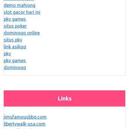
demo mahjong
slot gacor hari ini
pkv games
situs poker
dominoqq online
situs pkv
link asikqq
pkv
pkv games
dominoqq
Links
jimsfamousbbq.com
libertywalk-usa.com