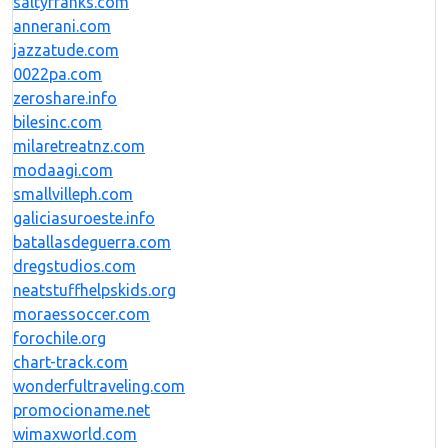
saltyfranks.com
annerani.com
jazzatude.com
0022pa.com
zeroshare.info
bilesinc.com
milaretreatnz.com
modaagi.com
smallvilleph.com
galiciasuroeste.info
batallasdeguerra.com
dregstudios.com
neatstuffhelpskids.org
moraessoccer.com
forochile.org
chart-track.com
wonderfultraveling.com
promocioname.net
wimaxworld.com