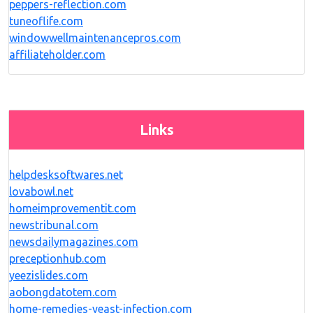
peppers-reflection.com
tuneoflife.com
windowwellmaintenancepros.com
affiliateholder.com
Links
helpdesksoftwares.net
lovabowl.net
homeimprovementit.com
newstribunal.com
newsdailymagazines.com
preceptionhub.com
yeezislides.com
aobongdatotem.com
home-remedies-yeast-infection.com