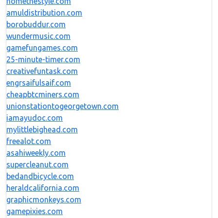
homethestyle.com
amuldistribution.com
borobuddur.com
wundermusic.com
gamefungames.com
25-minute-timer.com
creativefuntask.com
engrsaifulsaif.com
cheapbtcminers.com
unionstationtogeorgetown.com
iamayudoc.com
mylittlebighead.com
freealot.com
asahiweekly.com
supercleanut.com
bedandbicycle.com
heraldcalifornia.com
graphicmonkeys.com
gamepixies.com