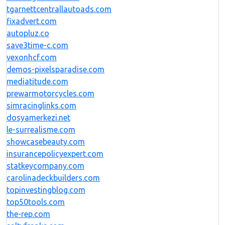
tgarnettcentrallautoads.com
fixadvert.com
autopluz.co
save3time-c.com
vexonhcf.com
demos-pixelsparadise.com
mediatitude.com
prewarmotorcycles.com
simracinglinks.com
dosyamerkezi.net
le-surrealisme.com
showcasebeauty.com
insurancepolicyexpert.com
statkeycompany.com
carolinadeckbuilders.com
topinvestingblog.com
top50tools.com
the-rep.com