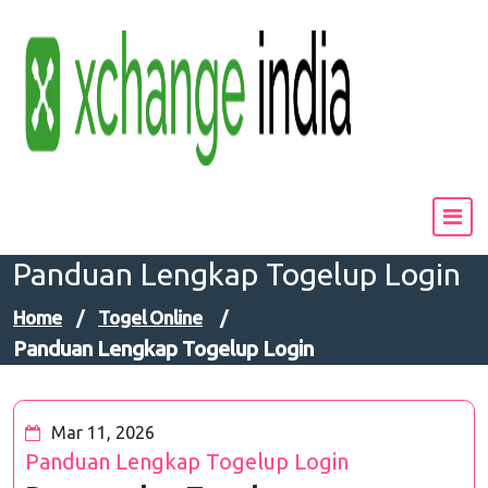
Skip
to
content
Panduan Lengkap Togelup Login
Home
/
Togel Online
/
Panduan Lengkap Togelup Login
Mar 11, 2026
Panduan Lengkap Togelup Login