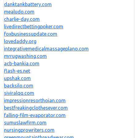
danktankbattery.com
mealudo.com
charlie-day.com
livedirectbettingpoker.com
foxbusinessupdate.com
lovedaddy.org
integrativemedicalmassageplano.com
mrrugwashing.com
acb-bankia.com
flash-es.net
upshak.com
backsilo.com
siviralqq.com
impressionresorthoian.com
bestfreakingclothesever.com
falling-film-evaporator.com
sumuslawfirm.com
nursingprowriters.com
greenmountainthreadwear.com