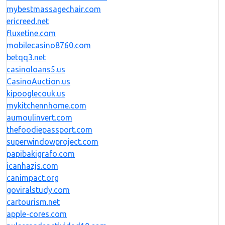
mybestmassagechair.com
ericreed.net
fluxetine.com
mobilecasino8760.com
betqq3.net
casinoloans5.us
CasinoAuction.us
kipooglecouk.us
mykitchennhome.com
aumoulinvert.com
thefoodiepassport.com
superwindowproject.com
papibakigrafo.com
icanhazjs.com
canimpact.org
goviralstudy.com
cartourism.net
apple-cores.com