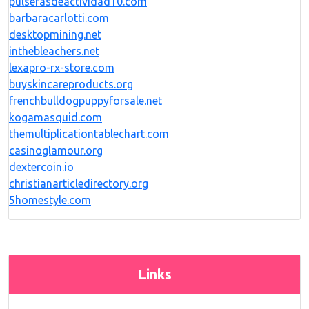
pulserasdeactividad10.com
barbaracarlotti.com
desktopmining.net
inthebleachers.net
lexapro-rx-store.com
buyskincareproducts.org
frenchbulldogpuppyforsale.net
kogamasquid.com
themultiplicationtablechart.com
casinoglamour.org
dextercoin.io
christianarticledirectory.org
5homestyle.com
Links