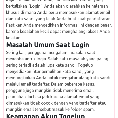
bertuliskan “Login”. Anda akan diarahkan ke halaman
khusus di mana Anda perlu memasukkan alamat email
dan kata sandi yang telah Anda buat saat pendaftaran.
Pastikan Anda mengetikkan informasi ini dengan benar,
karena kesalahan kecil dapat menghalangi akses Anda
ke akun.
Masalah Umum Saat Login
Sering kali, pengguna mengalami masalah saat
mencoba untuk login. Salah satu masalah yang paling
sering terjadi adalah lupa kata sandi. Togelup
menyediakan fitur pemulihan kata sandi, yang
memungkinkan Anda untuk mengatur ulang kata sandi
melalui email terdaftar. Dalam beberapa kasus,
pengguna juga mungkin tidak menerima email
pemulihan. Ini bisa jadi karena alamat email yang
dimasukkan tidak cocok dengan yang terdaftar atau
mungkin email tersebut masuk ke folder spam.
Keamanan Akun Togelup