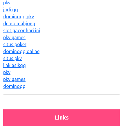
pkv
judi qq
dominoqq pkv
demo mahjong
slot gacor hari ini
pkv games
situs poker
dominoqq online
situs pkv
link asikqq
pkv
pkv games
dominoqq
Links