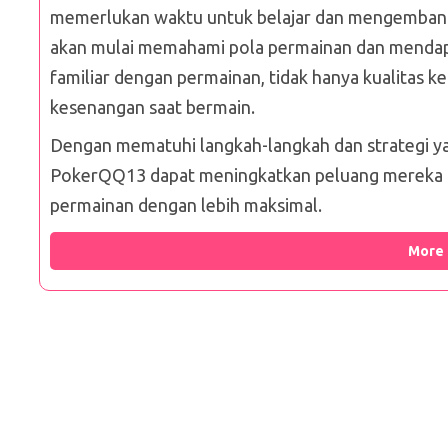
memerlukan waktu untuk belajar dan mengembangk
akan mulai memahami pola permainan dan mendap
familiar dengan permainan, tidak hanya kualitas k
kesenangan saat bermain.
Dengan mematuhi langkah-langkah dan strategi yan
PokerQQ13 dapat meningkatkan peluang mereka 
permainan dengan lebih maksimal.
More 