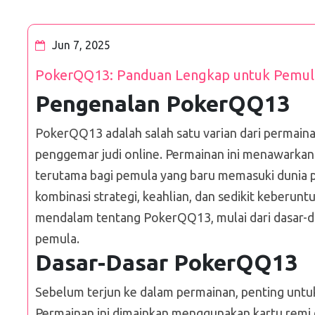
Jun 7, 2025
PokerQQ13: Panduan Lengkap untuk Pemul
Pengenalan PokerQQ13
PokerQQ13 adalah salah satu varian dari permaina
penggemar judi online. Permainan ini menawarkan
terutama bagi pemula yang baru memasuki dunia
kombinasi strategi, keahlian, dan sedikit keberunt
mendalam tentang PokerQQ13, mulai dari dasar-da
pemula.
Dasar-Dasar PokerQQ13
Sebelum terjun ke dalam permainan, penting unt
Permainan ini dimainkan menggunakan kartu remi 