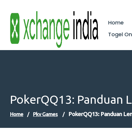
Skip
to
content
Home
Togel On
PokerQQ13: Panduan L
PokerQQ13: Panduan Len
Home
/
Pkv Games
/