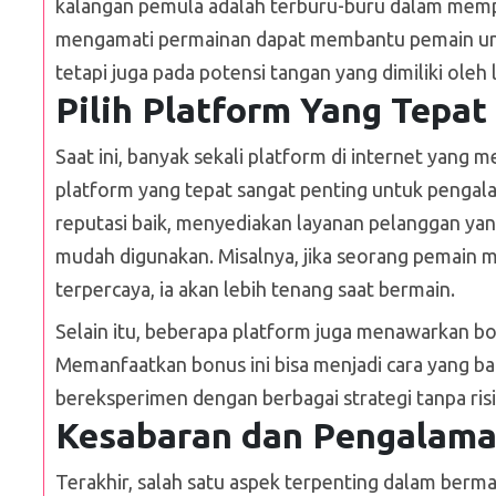
kalangan pemula adalah terburu-buru dalam mem
mengamati permainan dapat membantu pemain untu
tetapi juga pada potensi tangan yang dimiliki oleh
Pilih Platform Yang Tepat
Saat ini, banyak sekali platform di internet ya
platform yang tepat sangat penting untuk pengala
reputasi baik, menyediakan layanan pelanggan ya
mudah digunakan. Misalnya, jika seorang pemain
terpercaya, ia akan lebih tenang saat bermain.
Selain itu, beberapa platform juga menawarkan bo
Memanfaatkan bonus ini bisa menjadi cara yang b
bereksperimen dengan berbagai strategi tanpa risi
Kesabaran dan Pengalam
Terakhir, salah satu aspek terpenting dalam berm