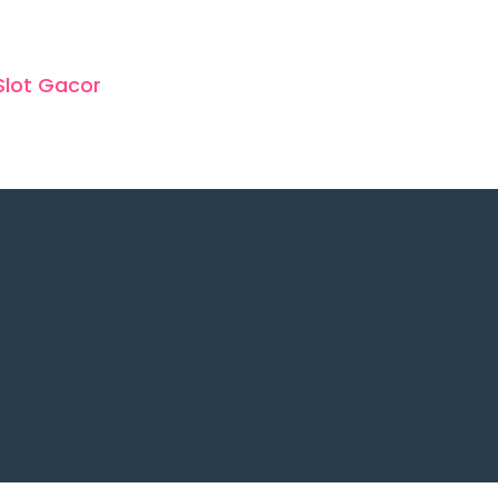
Slot Gacor