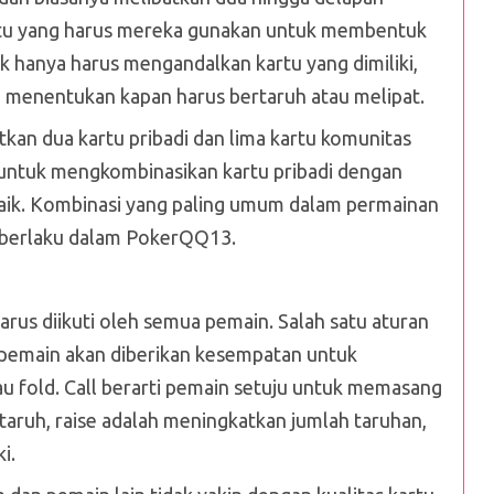
rtu yang harus mereka gunakan untuk membentuk
 hanya harus mengandalkan kartu yang dimiliki,
menentukan kapan harus bertaruh atau melipat.
kan dua kartu pribadi dan lima kartu komunitas
h untuk mengkombinasikan kartu pribadi dengan
aik. Kombinasi yang paling umum dalam permainan
uga berlaku dalam PokerQQ13.
us diikuti oleh semua pemain. Salah satu aturan
p pemain akan diberikan kesempatan untuk
tau fold. Call berarti pemain setuju untuk memasang
aruh, raise adalah meningkatkan jumlah taruhan,
i.