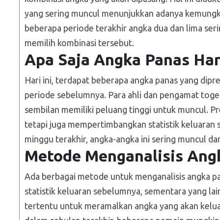
yang sering muncul menunjukkan adanya kemungkin
beberapa periode terakhir angka dua dan lima ser
memilih kombinasi tersebut.
Apa Saja Angka Panas Hari
Hari ini, terdapat beberapa angka panas yang dipre
periode sebelumnya. Para ahli dan pengamat togel
sembilan memiliki peluang tinggi untuk muncul. Pr
tetapi juga mempertimbangkan statistik keluaran
minggu terakhir, angka-angka ini sering muncul d
Metode Menganalisis Ang
Ada berbagai metode untuk menganalisis angka pa
statistik keluaran sebelumnya, sementara yang 
tertentu untuk meramalkan angka yang akan keluar