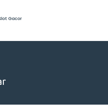
Slot Gacor
ar