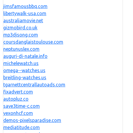
jimsfamousbbq.com
libertywalk-usa.com
australiamovie.net
gizmobird.co.uk
mp3djsong.com
coursdanglaistoulouse.com
neptunuslex.com
auguri-di-natale.info
michelewatch.us
omega--watches.us
breitling-watches.us
tgarnettcentrallautoads.com
fixadvert.com
autopluz.co
save3time-c.com
vexonhcf.com
demos-pixelsparadise.com
mediatitude.com