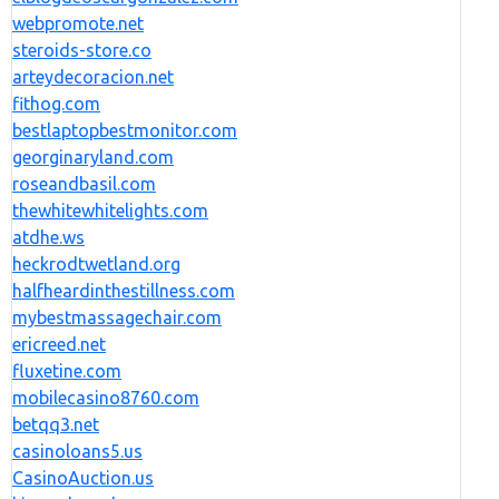
webpromote.net
steroids-store.co
arteydecoracion.net
fithog.com
bestlaptopbestmonitor.com
georginaryland.com
roseandbasil.com
thewhitewhitelights.com
atdhe.ws
heckrodtwetland.org
halfheardinthestillness.com
mybestmassagechair.com
ericreed.net
fluxetine.com
mobilecasino8760.com
betqq3.net
casinoloans5.us
CasinoAuction.us