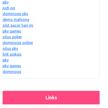
pkv
judi qq
dominoqq pkv
demo mahjong
slot gacor hari ini
pkv games
situs poker
dominoqq online
situs pkv
link asikqq
pkv
pkv games
dominoqq
Links