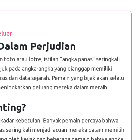
eluar
Search
Dalam Perjudian
toto atau lotre, istilah “angka panas” seringkali
juk pada angka-angka yang dianggap memiliki
is dan data sejarah. Pemain yang bijak akan selalu
 meningkatkan peluang mereka dalam meraih
ting?
ekadar kebetulan. Banyak pemain percaya bahwa
nas sering kali menjadi acuan mereka dalam memilih
ukung oleh keyakinan beberapa pemain bahwa angka