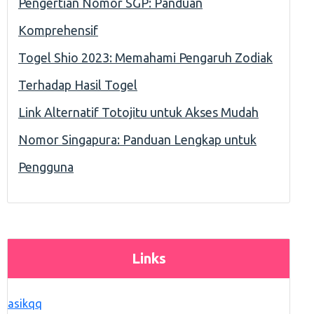
Pengertian Nomor SGP: Panduan
Komprehensif
Togel Shio 2023: Memahami Pengaruh Zodiak
Terhadap Hasil Togel
Link Alternatif Totojitu untuk Akses Mudah
Nomor Singapura: Panduan Lengkap untuk
Pengguna
Links
asikqq