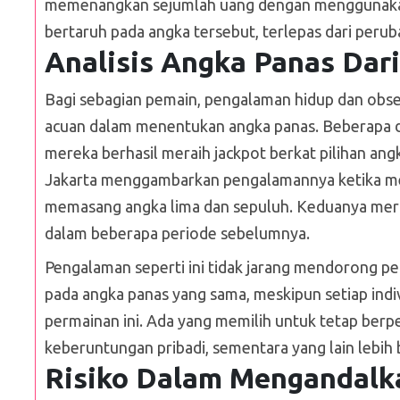
memenangkan sejumlah uang dengan menggunakan
bertaruh pada angka tersebut, terlepas dari perub
Analisis Angka Panas Dar
Bagi sebagian pemain, pengalaman hidup dan obse
acuan dalam menentukan angka panas. Beberapa d
mereka berhasil meraih jackpot berkat pilihan ang
Jakarta menggambarkan pengalamannya ketika m
memasang angka lima dan sepuluh. Keduanya meru
dalam beberapa periode sebelumnya.
Pengalaman seperti ini tidak jarang mendorong 
pada angka panas yang sama, meskipun setiap ind
permainan ini. Ada yang memilih untuk tetap berp
keberuntungan pribadi, sementara yang lain lebih 
Risiko Dalam Mengandalk