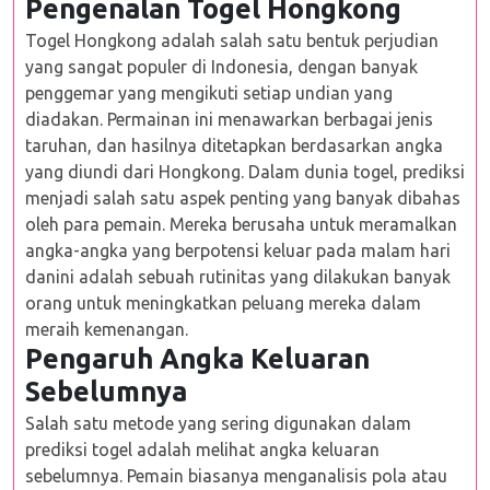
Pengenalan Togel Hongkong
Togel Hongkong adalah salah satu bentuk perjudian
yang sangat populer di Indonesia, dengan banyak
penggemar yang mengikuti setiap undian yang
diadakan. Permainan ini menawarkan berbagai jenis
taruhan, dan hasilnya ditetapkan berdasarkan angka
yang diundi dari Hongkong. Dalam dunia togel, prediksi
menjadi salah satu aspek penting yang banyak dibahas
oleh para pemain. Mereka berusaha untuk meramalkan
angka-angka yang berpotensi keluar pada malam hari
danini adalah sebuah rutinitas yang dilakukan banyak
orang untuk meningkatkan peluang mereka dalam
meraih kemenangan.
Pengaruh Angka Keluaran
Sebelumnya
Salah satu metode yang sering digunakan dalam
prediksi togel adalah melihat angka keluaran
sebelumnya. Pemain biasanya menganalisis pola atau