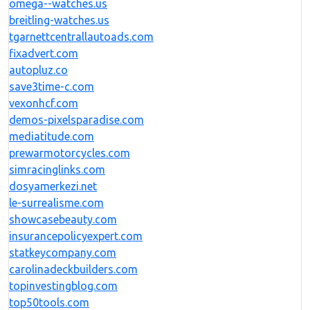
omega--watches.us
breitling-watches.us
tgarnettcentrallautoads.com
fixadvert.com
autopluz.co
save3time-c.com
vexonhcf.com
demos-pixelsparadise.com
mediatitude.com
prewarmotorcycles.com
simracinglinks.com
dosyamerkezi.net
le-surrealisme.com
showcasebeauty.com
insurancepolicyexpert.com
statkeycompany.com
carolinadeckbuilders.com
topinvestingblog.com
top50tools.com