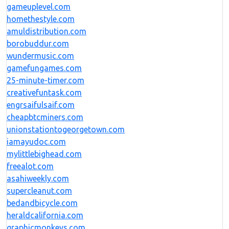
gameuplevel.com
homethestyle.com
amuldistribution.com
borobuddur.com
wundermusic.com
gamefungames.com
25-minute-timer.com
creativefuntask.com
engrsaifulsaif.com
cheapbtcminers.com
unionstationtogeorgetown.com
iamayudoc.com
mylittlebighead.com
freealot.com
asahiweekly.com
supercleanut.com
bedandbicycle.com
heraldcalifornia.com
graphicmonkeys.com