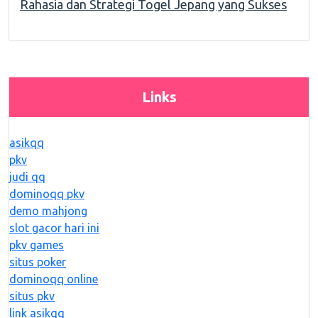
Rahasia dan Strategi Togel Jepang yang Sukses
Links
asikqq
pkv
judi qq
dominoqq pkv
demo mahjong
slot gacor hari ini
pkv games
situs poker
dominoqq online
situs pkv
link asikqq