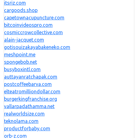
itsriz.com
cargoods.shop
capetownacupuncture.com
bitcoinvideospro.com
cosmiccrowcollective.com
alain-jacquet.com
gotisouizakayabakeneko.com
meshpoint.me
spongebob.net
busyboxintl.com
auttayanratchapak.com
postcoffeebarva.com
elteatromilliondollar.com
burgerkingfranchise.org
vallarpadathamma.net
realworldsize.com
teknolama.com
productforbaby.com
orb-z.com