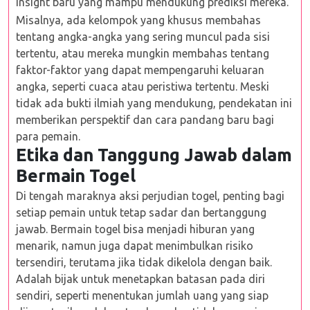
insight baru yang mampu mendukung prediksi mereka.
Misalnya, ada kelompok yang khusus membahas
tentang angka-angka yang sering muncul pada sisi
tertentu, atau mereka mungkin membahas tentang
faktor-faktor yang dapat mempengaruhi keluaran
angka, seperti cuaca atau peristiwa tertentu. Meski
tidak ada bukti ilmiah yang mendukung, pendekatan ini
memberikan perspektif dan cara pandang baru bagi
para pemain.
Etika dan Tanggung Jawab dalam
Bermain Togel
Di tengah maraknya aksi perjudian togel, penting bagi
setiap pemain untuk tetap sadar dan bertanggung
jawab. Bermain togel bisa menjadi hiburan yang
menarik, namun juga dapat menimbulkan risiko
tersendiri, terutama jika tidak dikelola dengan baik.
Adalah bijak untuk menetapkan batasan pada diri
sendiri, seperti menentukan jumlah uang yang siap