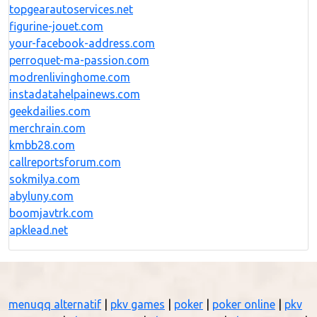
topgearautoservices.net
figurine-jouet.com
your-facebook-address.com
perroquet-ma-passion.com
modrenlivinghome.com
instadatahelpainews.com
geekdailies.com
merchrain.com
kmbb28.com
callreportsforum.com
sokmilya.com
abyluny.com
boomjavtrk.com
apklead.net
menuqq alternatif
|
pkv games
|
poker
|
poker online
|
pkv