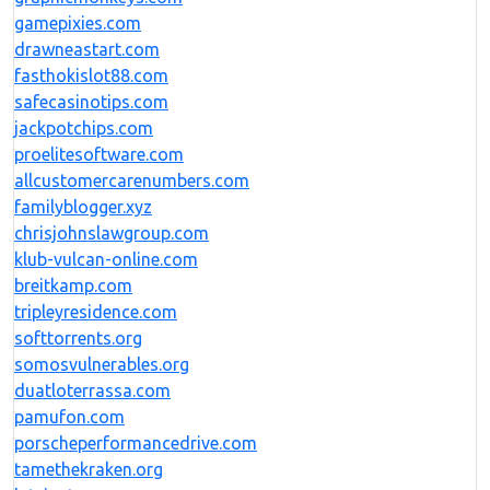
gamepixies.com
drawneastart.com
fasthokislot88.com
safecasinotips.com
jackpotchips.com
proelitesoftware.com
allcustomercarenumbers.com
familyblogger.xyz
chrisjohnslawgroup.com
klub-vulcan-online.com
breitkamp.com
tripleyresidence.com
softtorrents.org
somosvulnerables.org
duatloterrassa.com
pamufon.com
porscheperformancedrive.com
tamethekraken.org