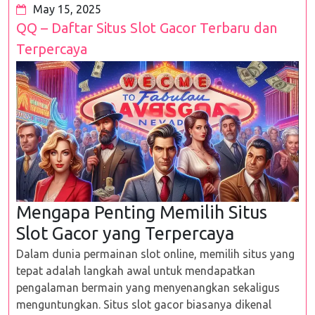
May 15, 2025
QQ – Daftar Situs Slot Gacor Terbaru dan
Terpercaya
Mengapa Penting Memilih Situs
Slot Gacor yang Terpercaya
Dalam dunia permainan slot online, memilih situs yang
tepat adalah langkah awal untuk mendapatkan
pengalaman bermain yang menyenangkan sekaligus
menguntungkan. Situs slot gacor biasanya dikenal