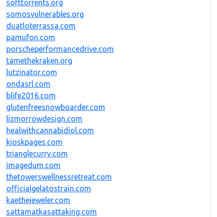
softtorrents.org
somosvulnerables.org
duatloterrassa.com
pamufon.com
porscheperformancedrive.com
tamethekraken.org
lutzinator.com
ondasrl.com
blife2016.com
glutenfreesnowboarder.com
lizmorrowdesign.com
healwithcannabidiol.com
kioskpages.com
trianglecurry.com
imagedum.com
thetowerswellnessretreat.com
officialgelatostrain.com
kaethejeweler.com
sattamatkasattaking.com