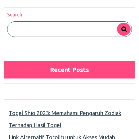
Search
Recent Posts
Togel Shio 2023: Memahami Pengaruh Zodiak
Terhadap Hasil Togel
Link Alternatif Totojitu untuk Akses Mudah