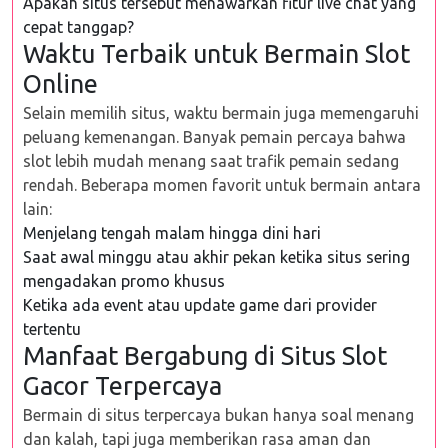
Apakah situs tersebut menawarkan fitur live chat yang
cepat tanggap?
Waktu Terbaik untuk Bermain Slot
Online
Selain memilih situs, waktu bermain juga memengaruhi
peluang kemenangan. Banyak pemain percaya bahwa
slot lebih mudah menang saat trafik pemain sedang
rendah. Beberapa momen favorit untuk bermain antara
lain:
Menjelang tengah malam hingga dini hari
Saat awal minggu atau akhir pekan ketika situs sering
mengadakan promo khusus
Ketika ada event atau update game dari provider
tertentu
Manfaat Bergabung di Situs Slot
Gacor Terpercaya
Bermain di situs terpercaya bukan hanya soal menang
dan kalah, tapi juga memberikan rasa aman dan