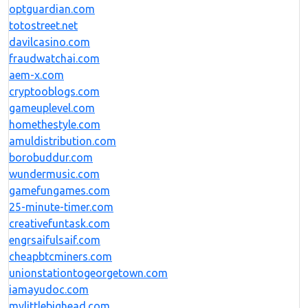
optguardian.com
totostreet.net
davilcasino.com
fraudwatchai.com
aem-x.com
cryptooblogs.com
gameuplevel.com
homethestyle.com
amuldistribution.com
borobuddur.com
wundermusic.com
gamefungames.com
25-minute-timer.com
creativefuntask.com
engrsaifulsaif.com
cheapbtcminers.com
unionstationtogeorgetown.com
iamayudoc.com
mylittlebighead.com