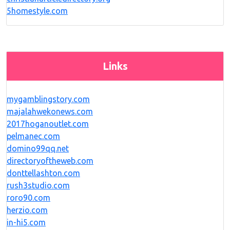
5homestyle.com
Links
mygamblingstory.com
majalahwekonews.com
2017hoganoutlet.com
pelmanec.com
domino99qq.net
directoryoftheweb.com
donttellashton.com
rush3studio.com
roro90.com
herzio.com
in-hi5.com