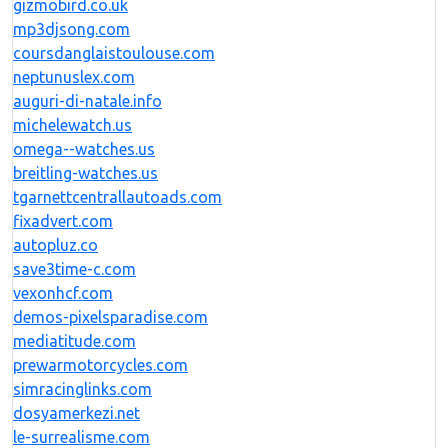
gizmobird.co.uk
mp3djsong.com
coursdanglaistoulouse.com
neptunuslex.com
auguri-di-natale.info
michelewatch.us
omega--watches.us
breitling-watches.us
tgarnettcentrallautoads.com
fixadvert.com
autopluz.co
save3time-c.com
vexonhcf.com
demos-pixelsparadise.com
mediatitude.com
prewarmotorcycles.com
simracinglinks.com
dosyamerkezi.net
le-surrealisme.com