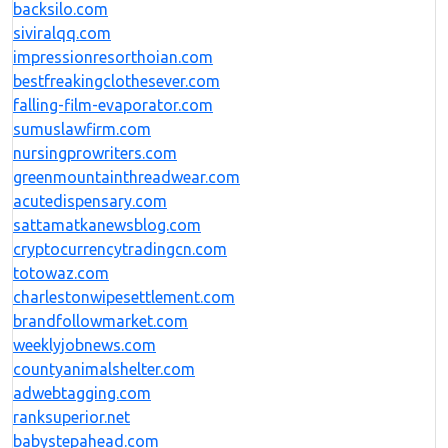
backsilo.com
siviralqq.com
impressionresorthoian.com
bestfreakingclothesever.com
falling-film-evaporator.com
sumuslawfirm.com
nursingprowriters.com
greenmountainthreadwear.com
acutedispensary.com
sattamatkanewsblog.com
cryptocurrencytradingcn.com
totowaz.com
charlestonwipesettlement.com
brandfollowmarket.com
weeklyjobnews.com
countyanimalshelter.com
adwebtagging.com
ranksuperior.net
babystepahead.com