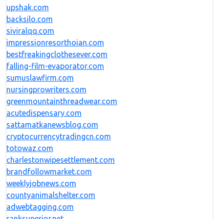
upshak.com
backsilo.com
siviralqq.com
impressionresorthoian.com
bestfreakingclothesever.com
falling-film-evaporator.com
sumuslawfirm.com
nursingprowriters.com
greenmountainthreadwear.com
acutedispensary.com
sattamatkanewsblog.com
cryptocurrencytradingcn.com
totowaz.com
charlestonwipesettlement.com
brandfollowmarket.com
weeklyjobnews.com
countyanimalshelter.com
adwebtagging.com
ranksuperior.net