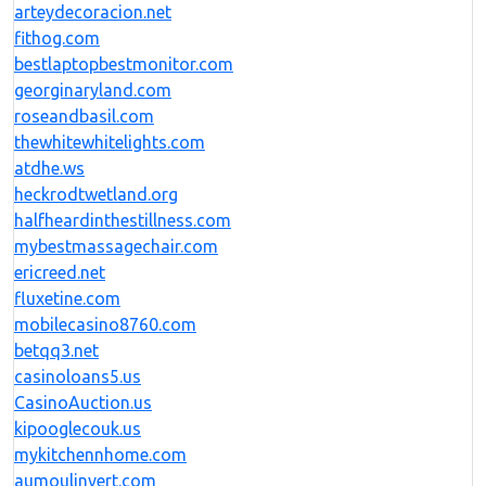
arteydecoracion.net
fithog.com
bestlaptopbestmonitor.com
georginaryland.com
roseandbasil.com
thewhitewhitelights.com
atdhe.ws
heckrodtwetland.org
halfheardinthestillness.com
mybestmassagechair.com
ericreed.net
fluxetine.com
mobilecasino8760.com
betqq3.net
casinoloans5.us
CasinoAuction.us
kipooglecouk.us
mykitchennhome.com
aumoulinvert.com