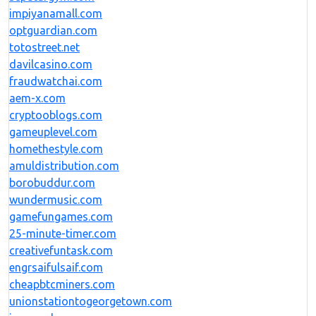
impiyanamall.com
optguardian.com
totostreet.net
davilcasino.com
fraudwatchai.com
aem-x.com
cryptooblogs.com
gameuplevel.com
homethestyle.com
amuldistribution.com
borobuddur.com
wundermusic.com
gamefungames.com
25-minute-timer.com
creativefuntask.com
engrsaifulsaif.com
cheapbtcminers.com
unionstationtogeorgetown.com