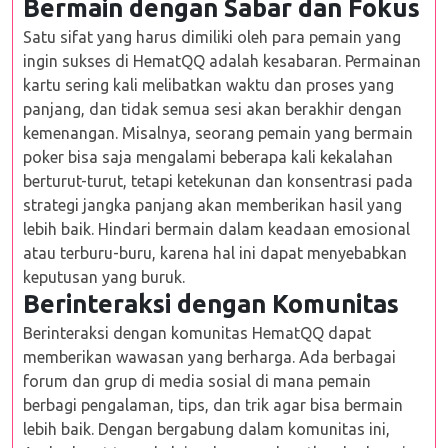
Bermain dengan Sabar dan Fokus
Satu sifat yang harus dimiliki oleh para pemain yang
ingin sukses di HematQQ adalah kesabaran. Permainan
kartu sering kali melibatkan waktu dan proses yang
panjang, dan tidak semua sesi akan berakhir dengan
kemenangan. Misalnya, seorang pemain yang bermain
poker bisa saja mengalami beberapa kali kekalahan
berturut-turut, tetapi ketekunan dan konsentrasi pada
strategi jangka panjang akan memberikan hasil yang
lebih baik. Hindari bermain dalam keadaan emosional
atau terburu-buru, karena hal ini dapat menyebabkan
keputusan yang buruk.
Berinteraksi dengan Komunitas
Berinteraksi dengan komunitas HematQQ dapat
memberikan wawasan yang berharga. Ada berbagai
forum dan grup di media sosial di mana pemain
berbagi pengalaman, tips, dan trik agar bisa bermain
lebih baik. Dengan bergabung dalam komunitas ini,