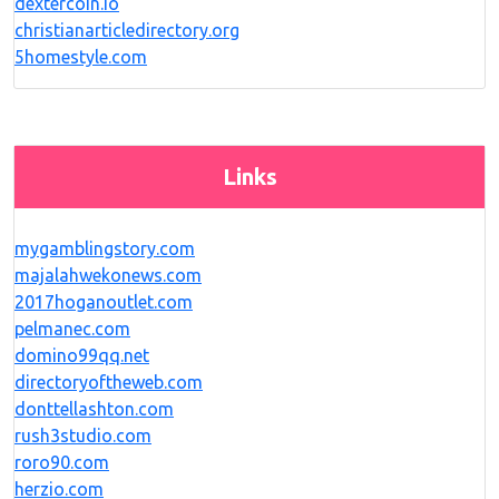
dextercoin.io
christianarticledirectory.org
5homestyle.com
Links
mygamblingstory.com
majalahwekonews.com
2017hoganoutlet.com
pelmanec.com
domino99qq.net
directoryoftheweb.com
donttellashton.com
rush3studio.com
roro90.com
herzio.com