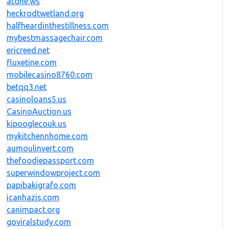
atdhe.ws
heckrodtwetland.org
halfheardinthestillness.com
mybestmassagechair.com
ericreed.net
fluxetine.com
mobilecasino8760.com
betqq3.net
casinoloans5.us
CasinoAuction.us
kipooglecouk.us
mykitchennhome.com
aumoulinvert.com
thefoodiepassport.com
superwindowproject.com
papibakigrafo.com
icanhazjs.com
canimpact.org
goviralstudy.com