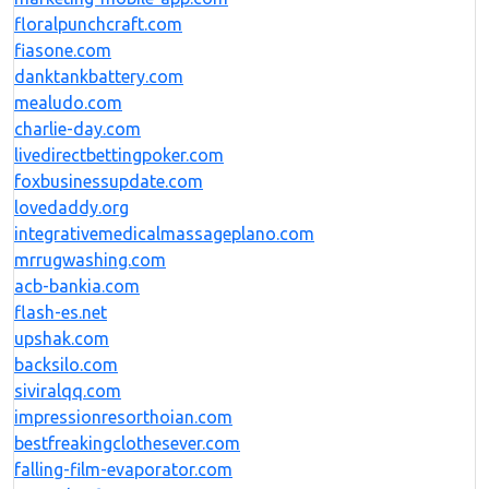
floralpunchcraft.com
fiasone.com
danktankbattery.com
mealudo.com
charlie-day.com
livedirectbettingpoker.com
foxbusinessupdate.com
lovedaddy.org
integrativemedicalmassageplano.com
mrrugwashing.com
acb-bankia.com
flash-es.net
upshak.com
backsilo.com
siviralqq.com
impressionresorthoian.com
bestfreakingclothesever.com
falling-film-evaporator.com