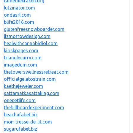
tamethekraken.org
lutzinator.com
ondasrl.com
blife2016.com
glutenfreesnowboarder.com
lizmorrowdesign.com
healwithcannabidiol.com
kioskpages.com
trianglecurry.com
imagedum.com
thetowerswellnessretreat.com
officialgelatostrain.com
kaethejeweler.com
sattamatkasattaking.com
onepetlife.com
thebillboardexperiment.com
beachufabet.biz
mon-tresse-de-lit.com
sugarufabet.biz