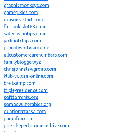
graphicmonkeys.com
gamepixies.com
drawneastart.com
fasthokislot88.com
safecasinotips.com
jackpotchips.com
proelitesoftware.com
allcustomercarenumbers.com
familyblogger.xyz
chrisjohnslawgroup.com
klub-vulcan-online.com
breitkamp.com
tripleyresidence.com
softtorrents.org
somosvulnerables.org
duatloterrassa.com
pamufon.com
porscheperformancedrive.com