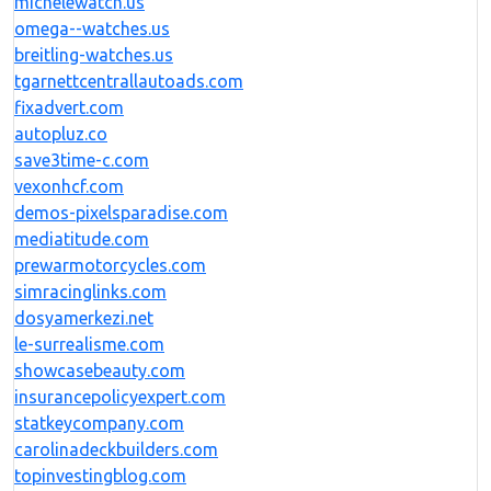
michelewatch.us
omega--watches.us
breitling-watches.us
tgarnettcentrallautoads.com
fixadvert.com
autopluz.co
save3time-c.com
vexonhcf.com
demos-pixelsparadise.com
mediatitude.com
prewarmotorcycles.com
simracinglinks.com
dosyamerkezi.net
le-surrealisme.com
showcasebeauty.com
insurancepolicyexpert.com
statkeycompany.com
carolinadeckbuilders.com
topinvestingblog.com