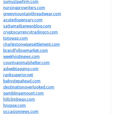
sumuslawfirm.com
nursingprowriters.com
greenmountainthreadwear.com
acutedispensary.com
sattamatkanewsblog.com
cryptocurrencytradingcn.com
totowaz.com
charlestonwipesettlement.com
brandfollowmarket.com
weeklyjobnews.com
countyanimalshelter.com
adwebtagging.com
ranksuperior.net
babystepahead.com
destinationoverlooked.com
gamblingamount.com
hillclimbwax.com
hnopse.com
occasionnews.com