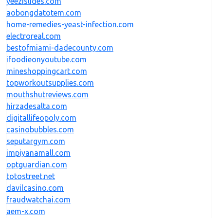
yeezislides.com
aobongdatotem.com
home-remedies-yeast-infection.com
electroreal.com
bestofmiami-dadecounty.com
ifoodieonyoutube.com
mineshoppingcart.com
topworkoutsupplies.com
mouthshutreviews.com
hirzadesalta.com
digitallifeopoly.com
casinobubbles.com
seputargym.com
impiyanamall.com
optguardian.com
totostreet.net
davilcasino.com
fraudwatchai.com
aem-x.com