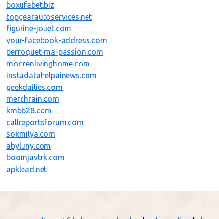
boxufabet.biz
topgearautoservices.net
figurine-jouet.com
your-facebook-address.com
perroquet-ma-passion.com
modrenlivinghome.com
instadatahelpainews.com
geekdailies.com
merchrain.com
kmbb28.com
callreportsforum.com
sokmilya.com
abyluny.com
boomjavtrk.com
apklead.net