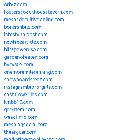
orb-z.com
fosterscoachhousetavern.com
mesasdecultivoonline.com
boilersnbits.com
latestviralpost.com
newfreearticle.com
blitzpowerusa.com
gardenofeaten.com
hycys05.com
onemoremilerunning.com
snowboardsteez.com
instagrambioforgirls.com
cashflowxfiles.com
kmbb10.com
getxtrem.com
weactinfo.com
meshingsocial.com
thearguer.com
marketing-mobile-app.com