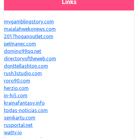
Links
mygamblingstory.com
majalahwekonews.com
2017hoganoutlet.com
pelmanec.com
domino99qq.net
directoryoftheweb.com
donttellashton.com
rush3studio.com
roro90.com
herzio.com
in-hi5.com
krainafantasy.info
todas-noticias.com
senikartu.com
rusportal.net
watty.io