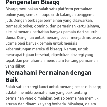
Pengenalan Bisaqq
Bisaqq merupakan salah satu platform permainan
online yang semakin populer di kalangan penggemar
judi. Dengan berbagai permainan yang ditawarkan,
termasuk poker, domino, dan permainan kartu lainnya,
site ini menarik perhatian banyak pemain dari seluruh
dunia. Keinginan untuk menang besar menjadi motivasi
utama bagi banyak pemain untuk menjajal
keberuntungan mereka di bisaqq. Namun, untuk
mencapai tujuan tersebut, diperlukan strategi yang
tepat dan pemahaman mendalam tentang permainan
yang diikuti.
Memahami Permainan dengan
Baik
Salah satu strategi kunci untuk menang besar di bisaqq
adalah memiliki pemahaman yang baik tentang
permainan yang dimainkan. Setiap permainan memiliki
aturan dan dinamika yang berbeda. Misalnya, dalam