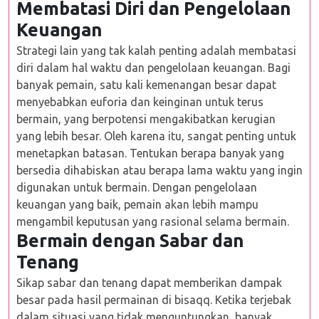
Membatasi Diri dan Pengelolaan
Keuangan
Strategi lain yang tak kalah penting adalah membatasi
diri dalam hal waktu dan pengelolaan keuangan. Bagi
banyak pemain, satu kali kemenangan besar dapat
menyebabkan euforia dan keinginan untuk terus
bermain, yang berpotensi mengakibatkan kerugian
yang lebih besar. Oleh karena itu, sangat penting untuk
menetapkan batasan. Tentukan berapa banyak yang
bersedia dihabiskan atau berapa lama waktu yang ingin
digunakan untuk bermain. Dengan pengelolaan
keuangan yang baik, pemain akan lebih mampu
mengambil keputusan yang rasional selama bermain.
Bermain dengan Sabar dan
Tenang
Sikap sabar dan tenang dapat memberikan dampak
besar pada hasil permainan di bisaqq. Ketika terjebak
dalam situasi yang tidak menguntungkan, banyak