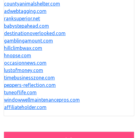
countyanimalshelter.com
adwebtagging.com
ranksuperior.net
babystepahead.com
destinationoverlooked.com
gamblingamount.com
hillclimbwax.com
hnopse.com
occasionnews.com
lustofmoney.com
timebusinesszone.com
peppers-reflection.com
tuneoflife.com
windowwellmaintenancepros.com
affiliateholder.com