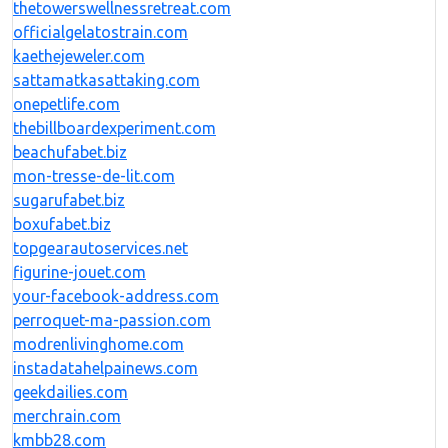
thetowerswellnessretreat.com
officialgelatostrain.com
kaethejeweler.com
sattamatkasattaking.com
onepetlife.com
thebillboardexperiment.com
beachufabet.biz
mon-tresse-de-lit.com
sugarufabet.biz
boxufabet.biz
topgearautoservices.net
figurine-jouet.com
your-facebook-address.com
perroquet-ma-passion.com
modrenlivinghome.com
instadatahelpainews.com
geekdailies.com
merchrain.com
kmbb28.com