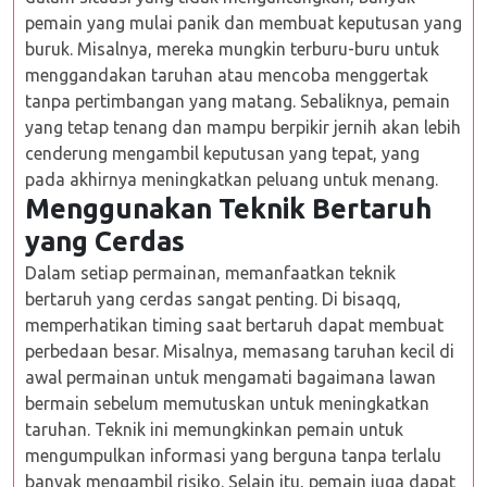
pemain yang mulai panik dan membuat keputusan yang
buruk. Misalnya, mereka mungkin terburu-buru untuk
menggandakan taruhan atau mencoba menggertak
tanpa pertimbangan yang matang. Sebaliknya, pemain
yang tetap tenang dan mampu berpikir jernih akan lebih
cenderung mengambil keputusan yang tepat, yang
pada akhirnya meningkatkan peluang untuk menang.
Menggunakan Teknik Bertaruh
yang Cerdas
Dalam setiap permainan, memanfaatkan teknik
bertaruh yang cerdas sangat penting. Di bisaqq,
memperhatikan timing saat bertaruh dapat membuat
perbedaan besar. Misalnya, memasang taruhan kecil di
awal permainan untuk mengamati bagaimana lawan
bermain sebelum memutuskan untuk meningkatkan
taruhan. Teknik ini memungkinkan pemain untuk
mengumpulkan informasi yang berguna tanpa terlalu
banyak mengambil risiko. Selain itu, pemain juga dapat