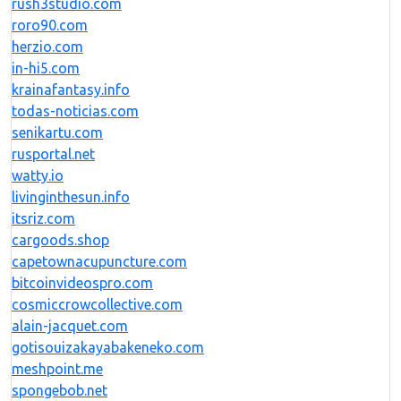
rush3studio.com
roro90.com
herzio.com
in-hi5.com
krainafantasy.info
todas-noticias.com
senikartu.com
rusportal.net
watty.io
livinginthesun.info
itsriz.com
cargoods.shop
capetownacupuncture.com
bitcoinvideospro.com
cosmiccrowcollective.com
alain-jacquet.com
gotisouizakayabakeneko.com
meshpoint.me
spongebob.net