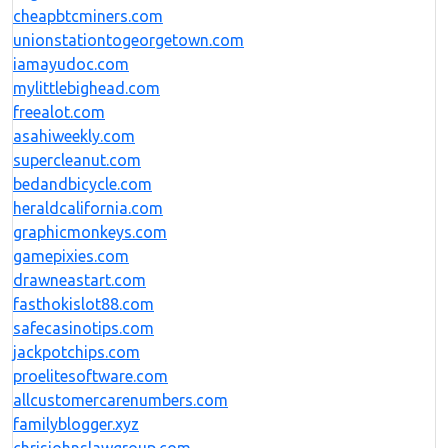
cheapbtcminers.com
unionstationtogeorgetown.com
iamayudoc.com
mylittlebighead.com
freealot.com
asahiweekly.com
supercleanut.com
bedandbicycle.com
heraldcalifornia.com
graphicmonkeys.com
gamepixies.com
drawneastart.com
fasthokislot88.com
safecasinotips.com
jackpotchips.com
proelitesoftware.com
allcustomercarenumbers.com
familyblogger.xyz