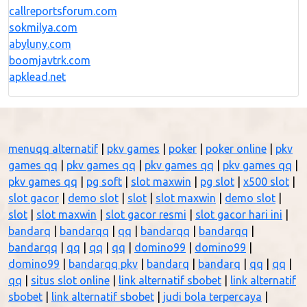
callreportsforum.com
sokmilya.com
abyluny.com
boomjavtrk.com
apklead.net
menuqq alternatif
|
pkv games
|
poker
|
poker online
|
pkv
games qq
|
pkv games qq
|
pkv games qq
|
pkv games qq
|
pkv games qq
|
pg soft
|
slot maxwin
|
pg slot
|
x500 slot
|
slot gacor
|
demo slot
|
slot
|
slot maxwin
|
demo slot
|
slot
|
slot maxwin
|
slot gacor resmi
|
slot gacor hari ini
|
bandarq
|
bandarqq
|
qq
|
bandarqq
|
bandarqq
|
bandarqq
|
qq
|
qq
|
qq
|
domino99
|
domino99
|
domino99
|
bandarqq pkv
|
bandarq
|
bandarq
|
qq
|
qq
|
qq
|
situs slot online
|
link alternatif sbobet
|
link alternatif
sbobet
|
link alternatif sbobet
|
judi bola terpercaya
|