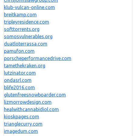
chrisjohnslawgroup.com
klub-vulcan-online.com
breitkamp.com
tripleyresidence.com
softtorrents.org
somosvulnerables.org
duatloterrassa.com
pamufon.com
porscheperformancedrive.com
tamethekraken.org
lutzinator.com
ondasrl.com
blife2016.com
glutenfreesnowboarder.com
lizmorrowdesign.com
healwithcannabidiol.com
kioskpages.com
trianglecurry.com
imagedum.com