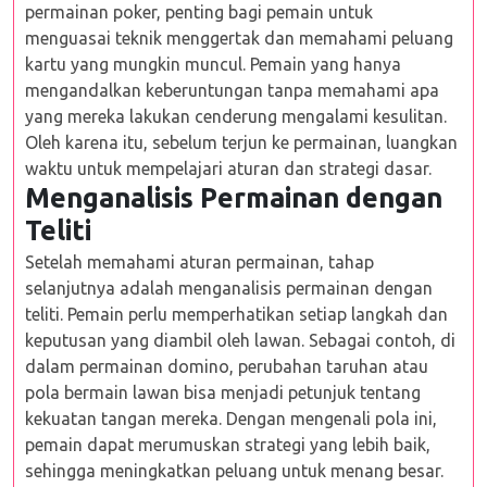
permainan poker, penting bagi pemain untuk
menguasai teknik menggertak dan memahami peluang
kartu yang mungkin muncul. Pemain yang hanya
mengandalkan keberuntungan tanpa memahami apa
yang mereka lakukan cenderung mengalami kesulitan.
Oleh karena itu, sebelum terjun ke permainan, luangkan
waktu untuk mempelajari aturan dan strategi dasar.
Menganalisis Permainan dengan
Teliti
Setelah memahami aturan permainan, tahap
selanjutnya adalah menganalisis permainan dengan
teliti. Pemain perlu memperhatikan setiap langkah dan
keputusan yang diambil oleh lawan. Sebagai contoh, di
dalam permainan domino, perubahan taruhan atau
pola bermain lawan bisa menjadi petunjuk tentang
kekuatan tangan mereka. Dengan mengenali pola ini,
pemain dapat merumuskan strategi yang lebih baik,
sehingga meningkatkan peluang untuk menang besar.