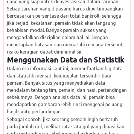
uang yang siap untuk diinvestasikan dalam taruhan.
Setiap taruhan yang dipasang harus dipertimbangkan
berdasarkan persentase dari total bankroll, sehingga
jika terjadi kekalahan, pemain tidak akan langsung
kehabisan modal. Banyak pemain sukses yang
mengandalkan discipline dalam hal ini. Dengan
menetapkan batasan dan mematuhi rencana tersebut,
risiko kerugian dapat diminimalisir.
Menggunakan Data dan Statistik
Dalam era informasi saat ini, memanfaatkan big data
dan statistik menjadi keunggulan tersendiri bagi
pemain. Banyak situs yang menyediakan data
mendalam tentang tim, pemain, dan hasil pertandingan
sebelumnya. Dengan analisis data ini, pemain bisa
mendapatkan gambaran lebih rinci mengenai peluang
hasil suatu pertandingan.
Sebagai contoh, jika seorang pemain ingin bertaruh
pada jumlah gol, melihat rata-rata gol yang dihasilkan
pada pertandingan sebelumnya dari kedua tim bisa