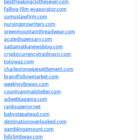
bestfreakingclothesever.com
falling-film-evaporator.com
sumuslawfirm.com
nursingprowriters.com
greenmountainthreadwear.com
acutedispensary.com
sattamatkanewsblog.com
cryptocurrencytradingcn.com
totowaz.com
charlestonwipesettlement.com
brandfollowmarket.com
weeklyjobnews.com
countyanimalshelter.com
adwebtagging.com
ranksuperior.net
babystepahead.com
destinationoverlooked.com
gamblingamount.com
hillclimbwax.com