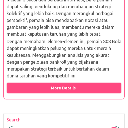
dapat saling mendukung dan membangun strategi
kolektif yang lebih baik. Dengan merangkul berbagai
perspektif, pemain bisa mendapatkan notasi atau
gambaran yang lebih luas, membantu mereka dalam
membuat keputusan taruhan yang lebih tepat.
Dengan memahami elemen-elemen ini, pemain 808 Bola
dapat meningkatkan peluang mereka untuk meraih
kesuksesan. Menggabungkan analisis yang akurat
dengan pengelolaan bankroll yang bijaksana
merupakan strategi terbaik untuk bertahan dalam
dunia taruhan yang kompetitif ini.
More Details
Search