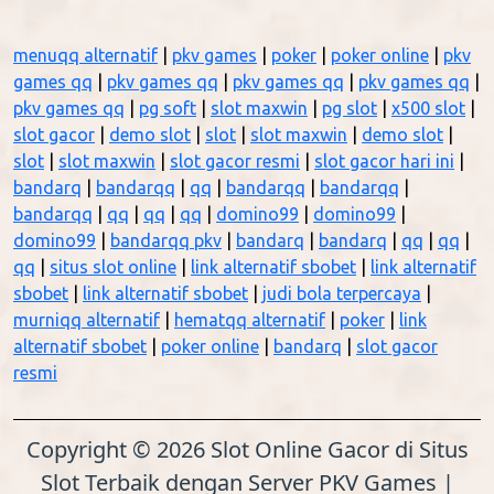
menuqq alternatif
|
pkv games
|
poker
|
poker online
|
pkv
games qq
|
pkv games qq
|
pkv games qq
|
pkv games qq
|
pkv games qq
|
pg soft
|
slot maxwin
|
pg slot
|
x500 slot
|
slot gacor
|
demo slot
|
slot
|
slot maxwin
|
demo slot
|
slot
|
slot maxwin
|
slot gacor resmi
|
slot gacor hari ini
|
bandarq
|
bandarqq
|
qq
|
bandarqq
|
bandarqq
|
bandarqq
|
qq
|
qq
|
qq
|
domino99
|
domino99
|
domino99
|
bandarqq pkv
|
bandarq
|
bandarq
|
qq
|
qq
|
qq
|
situs slot online
|
link alternatif sbobet
|
link alternatif
sbobet
|
link alternatif sbobet
|
judi bola terpercaya
|
murniqq alternatif
|
hematqq alternatif
|
poker
|
link
alternatif sbobet
|
poker online
|
bandarq
|
slot gacor
resmi
Copyright © 2026 Slot Online Gacor di Situs
Slot Terbaik dengan Server PKV Games |