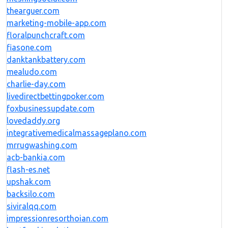
thearguer.com
marketing-mobile-app.com
floralpunchcraft.com
fiasone.com
danktankbattery.com
mealudo.com
charlie-day.com
livedirectbettingpoker.com
foxbusinessupdate.com
lovedaddy.org
integrativemedicalmassageplano.com
mrrugwashing.com
acb-bankia.com
flash-es.net
upshak.com
backsilo.com
siviralqq.com
impressionresorthoian.com