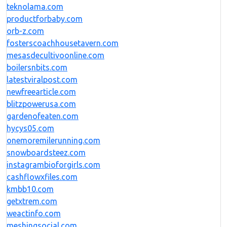
teknolama.com
productforbaby.com
orb-z.com
fosterscoachhousetavern.com
mesasdecultivoonline.com
boilersnbits.com
latestviralpost.com
newfreearticle.com
blitzpowerusa.com
gardenofeaten.com
hycys05.com
onemoremilerunning.com
snowboardsteez.com
instagrambioforgirls.com
cashflowxfiles.com
kmbb10.com
getxtrem.com
weactinfo.com
meshingsocial.com