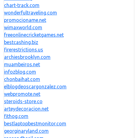
chart-track.com
wonderfultraveling.com
promocioname.net
wimaxworld.com
freeonlinecricketgames.net
bestcashing.biz
firerestrictions.us
archiesbrooklyn.com
muambeiros.net
infozblog.com
chonbaihat.com
elblogdeoscargonzalez.com
webpromote.net
steroids-store.co
arteydecoracion.net
fithog.com
bestlaptopbestmonitor.com
georginaryland.com