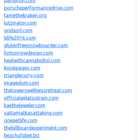
pamufon.com
porscheperformancedrive.com
tamethekraken.org
lutzinator.com
ondasrl.com
blife2016.com
glutenfreesnowboarder.com
lizmorrowdesign.com
healwithcannabidiol.com
kioskpages.com
trianglecurry.com
imagedum.com
thetowerswellnessretreat.com
officialgelatostrain.com
kaethejeweler.com
sattamatkasattaking.com
onepetlife.com
thebillboardexperiment.com
beachufabet.biz