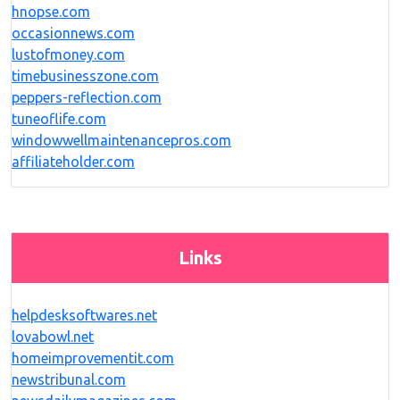
hnopse.com
occasionnews.com
lustofmoney.com
timebusinesszone.com
peppers-reflection.com
tuneoflife.com
windowwellmaintenancepros.com
affiliateholder.com
Links
helpdesksoftwares.net
lovabowl.net
homeimprovementit.com
newstribunal.com