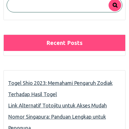
Recent Posts
Togel Shio 2023: Memahami Pengaruh Zodiak
Terhadap Hasil Togel
Link Alternatif Totojitu untuk Akses Mudah
Nomor Singapura: Panduan Lengkap untuk
Pengguna