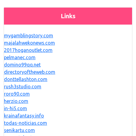
Links
mygamblingstory.com
majalahwekonews.com
2017hoganoutlet.com
pelmanec.com
domino99qq.net
directoryoftheweb.com
donttellashton.com
rush3studio.com
roro90.com
herzio.com
in-hi5.com
krainafantasy.info
todas-noticias.com
senikartu.com