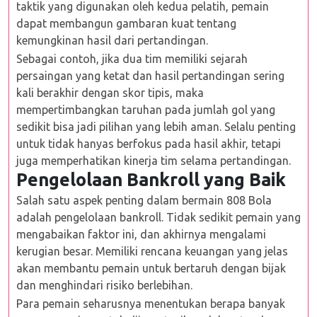
taktik yang digunakan oleh kedua pelatih, pemain
dapat membangun gambaran kuat tentang
kemungkinan hasil dari pertandingan.
Sebagai contoh, jika dua tim memiliki sejarah
persaingan yang ketat dan hasil pertandingan sering
kali berakhir dengan skor tipis, maka
mempertimbangkan taruhan pada jumlah gol yang
sedikit bisa jadi pilihan yang lebih aman. Selalu penting
untuk tidak hanyas berfokus pada hasil akhir, tetapi
juga memperhatikan kinerja tim selama pertandingan.
Pengelolaan Bankroll yang Baik
Salah satu aspek penting dalam bermain 808 Bola
adalah pengelolaan bankroll. Tidak sedikit pemain yang
mengabaikan faktor ini, dan akhirnya mengalami
kerugian besar. Memiliki rencana keuangan yang jelas
akan membantu pemain untuk bertaruh dengan bijak
dan menghindari risiko berlebihan.
Para pemain seharusnya menentukan berapa banyak