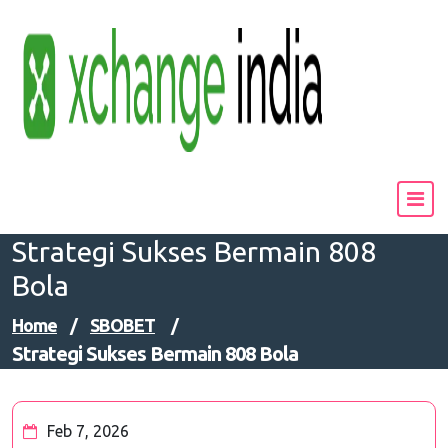
Skip
to
content
Strategi Sukses Bermain 808
Bola
Home
/
SBOBET
/
Strategi Sukses Bermain 808 Bola
Feb 7, 2026