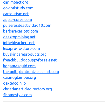
canimpact.org
goviralstudy.com
cartourism.net
apple-cores.com
pulserasdeactividad10.com
barbaracarlotti.com
desktopmining.net
inthebleachers.net
lexapro-rx-store.com
buyskincareproducts.org
frenchbulldogpuppyforsale.net
kogamasquid.com
themultiplicationtablechart.com
casinoglamour.org
dextercoin.io
christianarticledirectory.org
5homestyle.com