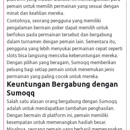
pemain untuk memilih permainan yang sesuai dengan
minat dan keahlian mereka.
Contohnya, seorang pengguna yang memiliki
pengalaman bermain poker dapat memilih untuk
berfokus pada permainan tersebut dan bergabung
dalam turnamen dengan pemain lain. Sementara itu,
pengguna yang lebih menyukai permainan cepat seperti
slots bisa langsung mencoba keberuntungan mereka.
Dengan pilihan yang beragam, Sumoqq memberikan
peluang bagi setiap pemain untuk menemukan jenis
permainan yang paling cocok untuk mereka.
Keuntungan Bergabung dengan
Sumoqq
Salah satu alasan orang bergabung dengan Sumoqq
adalah untuk mendapatkan tambahan penghasilan.
Dengan bermain di platform ini, pemain memiliki
kesempatan untuk memenangkan hadiah besar.
Misalnya, seorang pemain yang berhasil memenangkan