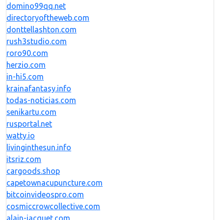
domino99qq.net
directoryoftheweb.com
donttellashton.com
rush3studio.com
roro90.com
herzio.com
in-hi5.com
krainafantasy.info
todas-noticias.com
senikartu.com
rusportal.net
watty.io
livinginthesun.info
itsriz.com
cargoods.shop
capetownacupuncture.com
bitcoinvideospro.com
cosmiccrowcollective.com
alain-jacquet.com