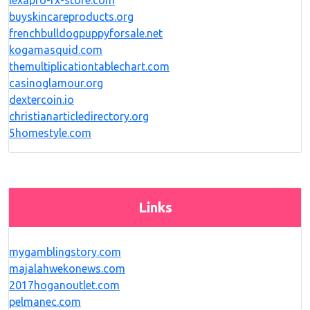
lexapro-rx-store.com
buyskincareproducts.org
frenchbulldogpuppyforsale.net
kogamasquid.com
themultiplicationtablechart.com
casinoglamour.org
dextercoin.io
christianarticledirectory.org
5homestyle.com
Links
mygamblingstory.com
majalahwekonews.com
2017hoganoutlet.com
pelmanec.com