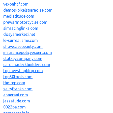
vexonhcf.com
demos-pixelsparadise.com
mediatitude.com
prewarmotorcycles.com
simracinglinks.com
dosyamerkezi.net
le-surrealisme.com
showcasebeauty.com
insurancepolicyexpert.com
statkeycompany.com
carolinadeckbuilders.com
topinvestingblog.com
top50tools.com
the-rep.com
saltyfranks.com
annerani.com
jazzatude.com
0022pa.com