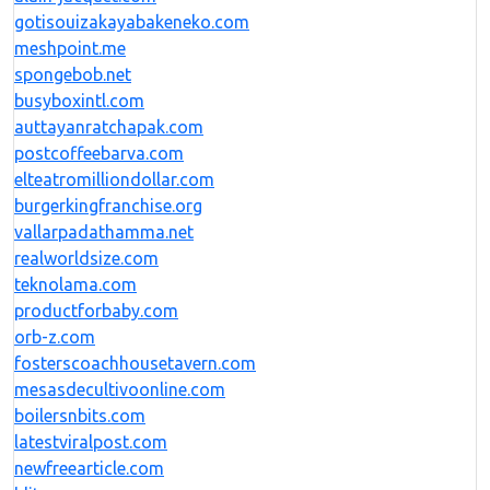
gotisouizakayabakeneko.com
meshpoint.me
spongebob.net
busyboxintl.com
auttayanratchapak.com
postcoffeebarva.com
elteatromilliondollar.com
burgerkingfranchise.org
vallarpadathamma.net
realworldsize.com
teknolama.com
productforbaby.com
orb-z.com
fosterscoachhousetavern.com
mesasdecultivoonline.com
boilersnbits.com
latestviralpost.com
newfreearticle.com