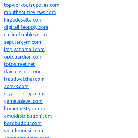
topworkoutsupplies.com
mouthshutreviews.com
hirzadesalta.com
digitallifeopoly.com
casinobubbles.com
seputargym.com
impiyanamall.com
optguardian.com
totostreet.net
davilcasino.com
fraudwatchai.com
aem-x.com
cryptooblogs.com
gameuplevel.com
homethestyle.com
amuldistribution.com
borobuddur.com
wundermusic.com