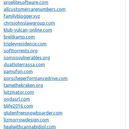
proelitesoftware.com
allcustomercarenumbers.com
familyblogger.xyz
chrisjohnslawgroup.com
klub-vulcan-online.com
breitkamp.com
tripleyresidence.com
softtorrents.org
somosvulnerables.org
duatloterrassa.com
pamufon.com
porscheperformancedrive.com
tamethekraken.org
lutzinator.com
ondasrl.com
blife2016.com
glutenfreesnowboarder.com
lizmorrowdesign.com
healwithcannabidiol.com