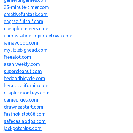
gamefungames.com
25-minute-timer.com
creativefuntask.com
engrsaifulsaif.com
cheapbtcminers.com
unionstationtogeorgetown.com
iamayudoc.com
mylittlebighead.com
freealot.com
asahiweekly.com
supercleanut.com
bedandbicycle.com
heraldcalifornia.com
graphicmonkeys.com
gamepixies.com
drawneastart.com
fasthokislot88.com
safecasinotips.com
jackpotchips.com