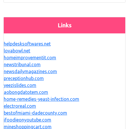
Links
helpdesksoftwares.net
lovabowl.net
homeimprovementit.com
newstribunal.com
newsdailymagazines.com
preceptionhub.com
yeezislides.com
aobongdatotem.com
home-remedies-yeast-infection.com
electroreal.com
bestofmiami-dadecounty.com
ifoodieonyoutube.com
mineshoppingcart.com