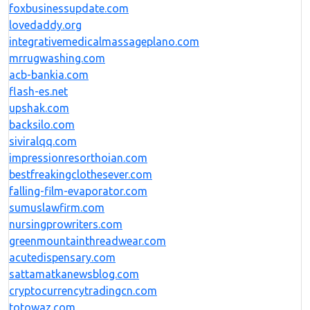
foxbusinessupdate.com
lovedaddy.org
integrativemedicalmassageplano.com
mrrugwashing.com
acb-bankia.com
flash-es.net
upshak.com
backsilo.com
siviralqq.com
impressionresorthoian.com
bestfreakingclothesever.com
falling-film-evaporator.com
sumuslawfirm.com
nursingprowriters.com
greenmountainthreadwear.com
acutedispensary.com
sattamatkanewsblog.com
cryptocurrencytradingcn.com
totowaz.com