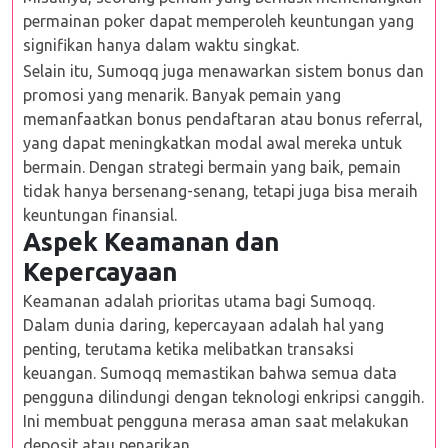
permainan poker dapat memperoleh keuntungan yang
signifikan hanya dalam waktu singkat.
Selain itu, Sumoqq juga menawarkan sistem bonus dan
promosi yang menarik. Banyak pemain yang
memanfaatkan bonus pendaftaran atau bonus referral,
yang dapat meningkatkan modal awal mereka untuk
bermain. Dengan strategi bermain yang baik, pemain
tidak hanya bersenang-senang, tetapi juga bisa meraih
keuntungan finansial.
Aspek Keamanan dan
Kepercayaan
Keamanan adalah prioritas utama bagi Sumoqq.
Dalam dunia daring, kepercayaan adalah hal yang
penting, terutama ketika melibatkan transaksi
keuangan. Sumoqq memastikan bahwa semua data
pengguna dilindungi dengan teknologi enkripsi canggih.
Ini membuat pengguna merasa aman saat melakukan
deposit atau penarikan.