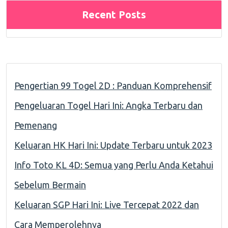
Recent Posts
Pengertian 99 Togel 2D : Panduan Komprehensif
Pengeluaran Togel Hari Ini: Angka Terbaru dan
Pemenang
Keluaran HK Hari Ini: Update Terbaru untuk 2023
Info Toto KL 4D: Semua yang Perlu Anda Ketahui
Sebelum Bermain
Keluaran SGP Hari Ini: Live Tercepat 2022 dan
Cara Memperolehnya