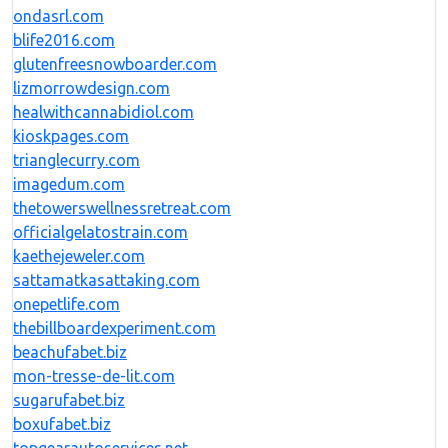
ondasrl.com
blife2016.com
glutenfreesnowboarder.com
lizmorrowdesign.com
healwithcannabidiol.com
kioskpages.com
trianglecurry.com
imagedum.com
thetowerswellnessretreat.com
officialgelatostrain.com
kaethejeweler.com
sattamatkasattaking.com
onepetlife.com
thebillboardexperiment.com
beachufabet.biz
mon-tresse-de-lit.com
sugarufabet.biz
boxufabet.biz