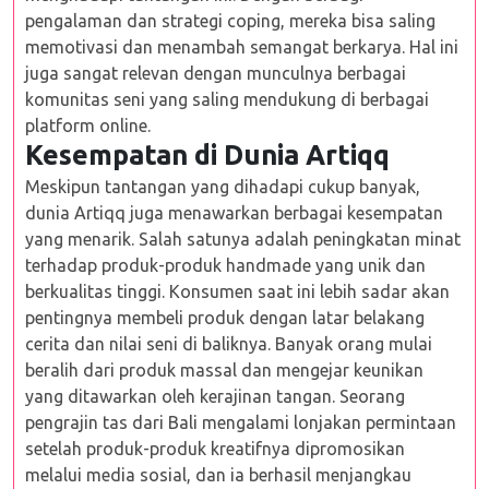
pengalaman dan strategi coping, mereka bisa saling
memotivasi dan menambah semangat berkarya. Hal ini
juga sangat relevan dengan munculnya berbagai
komunitas seni yang saling mendukung di berbagai
platform online.
Kesempatan di Dunia Artiqq
Meskipun tantangan yang dihadapi cukup banyak,
dunia Artiqq juga menawarkan berbagai kesempatan
yang menarik. Salah satunya adalah peningkatan minat
terhadap produk-produk handmade yang unik dan
berkualitas tinggi. Konsumen saat ini lebih sadar akan
pentingnya membeli produk dengan latar belakang
cerita dan nilai seni di baliknya. Banyak orang mulai
beralih dari produk massal dan mengejar keunikan
yang ditawarkan oleh kerajinan tangan. Seorang
pengrajin tas dari Bali mengalami lonjakan permintaan
setelah produk-produk kreatifnya dipromosikan
melalui media sosial, dan ia berhasil menjangkau