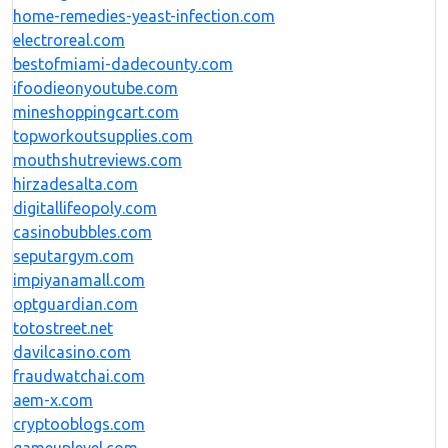
home-remedies-yeast-infection.com
electroreal.com
bestofmiami-dadecounty.com
ifoodieonyoutube.com
mineshoppingcart.com
topworkoutsupplies.com
mouthshutreviews.com
hirzadesalta.com
digitallifeopoly.com
casinobubbles.com
seputargym.com
impiyanamall.com
optguardian.com
totostreet.net
davilcasino.com
fraudwatchai.com
aem-x.com
cryptooblogs.com