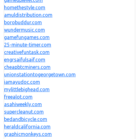
gameuplevel.com
homethestyle.com
amuldistribution.com
borobuddur.com
wundermusic.com
gamefungames.com
25-minute-timer.com
creativefuntask.com
engrsaifulsaif.com
cheapbtcminers.com
unionstationtogeorgetown.com
iamayudoc.com
mylittlebighead.com
freealot.com
asahiweekly.com
supercleanut.com
bedandbicycle.com
heraldcalifornia.com
graphicmonkeys.com