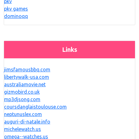
pkv
pkv games
dominoqq
Links
jimsfamousbbq.com
libertywalk-usa.com
australiamovie.net
gizmobird.co.uk
mp3djsong.com
coursdanglaistoulouse.com
neptunuslex.com
auguri-di-natale.info
michelewatch.us
omega--watches.us