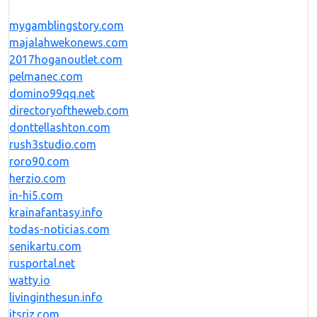
mygamblingstory.com
majalahwekonews.com
2017hoganoutlet.com
pelmanec.com
domino99qq.net
directoryoftheweb.com
donttellashton.com
rush3studio.com
roro90.com
herzio.com
in-hi5.com
krainafantasy.info
todas-noticias.com
senikartu.com
rusportal.net
watty.io
livinginthesun.info
itsriz.com