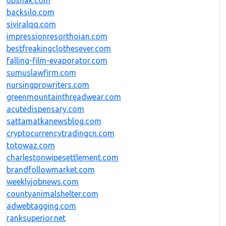
upshak.com
backsilo.com
siviralqq.com
impressionresorthoian.com
bestfreakingclothesever.com
falling-film-evaporator.com
sumuslawfirm.com
nursingprowriters.com
greenmountainthreadwear.com
acutedispensary.com
sattamatkanewsblog.com
cryptocurrencytradingcn.com
totowaz.com
charlestonwipesettlement.com
brandfollowmarket.com
weeklyjobnews.com
countyanimalshelter.com
adwebtagging.com
ranksuperior.net