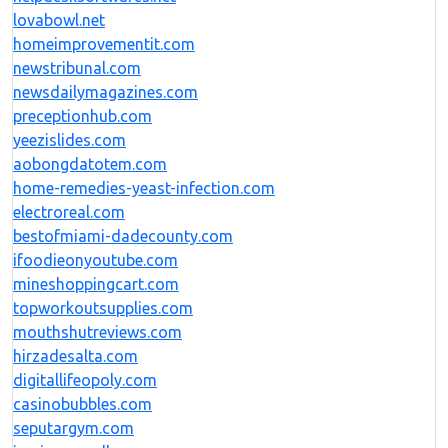
lovabowl.net
homeimprovementit.com
newstribunal.com
newsdailymagazines.com
preceptionhub.com
yeezislides.com
aobongdatotem.com
home-remedies-yeast-infection.com
electroreal.com
bestofmiami-dadecounty.com
ifoodieonyoutube.com
mineshoppingcart.com
topworkoutsupplies.com
mouthshutreviews.com
hirzadesalta.com
digitallifeopoly.com
casinobubbles.com
seputargym.com