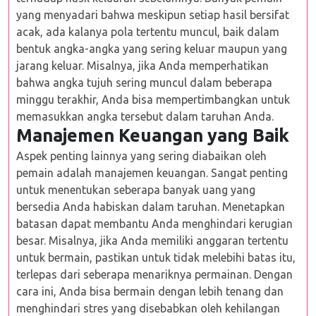
yang menyadari bahwa meskipun setiap hasil bersifat
acak, ada kalanya pola tertentu muncul, baik dalam
bentuk angka-angka yang sering keluar maupun yang
jarang keluar. Misalnya, jika Anda memperhatikan
bahwa angka tujuh sering muncul dalam beberapa
minggu terakhir, Anda bisa mempertimbangkan untuk
memasukkan angka tersebut dalam taruhan Anda.
Manajemen Keuangan yang Baik
Aspek penting lainnya yang sering diabaikan oleh
pemain adalah manajemen keuangan. Sangat penting
untuk menentukan seberapa banyak uang yang
bersedia Anda habiskan dalam taruhan. Menetapkan
batasan dapat membantu Anda menghindari kerugian
besar. Misalnya, jika Anda memiliki anggaran tertentu
untuk bermain, pastikan untuk tidak melebihi batas itu,
terlepas dari seberapa menariknya permainan. Dengan
cara ini, Anda bisa bermain dengan lebih tenang dan
menghindari stres yang disebabkan oleh kehilangan