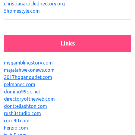
christianarticledirectory.org
5homestyle.com
Links
mygamblingstory.com
majalahwekonews.com
2017hoganoutlet.com
pelmanec.com
domino99qq.net
directoryoftheweb.com
donttellashton.com
rush3studio.com
roro90.com
herzio.com