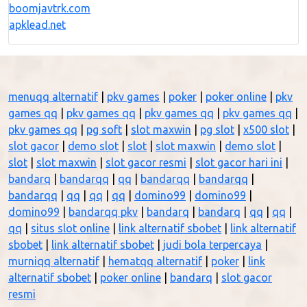
boomjavtrk.com
apklead.net
menuqq alternatif
|
pkv games
|
poker
|
poker online
|
pkv
games qq
|
pkv games qq
|
pkv games qq
|
pkv games qq
|
pkv games qq
|
pg soft
|
slot maxwin
|
pg slot
|
x500 slot
|
slot gacor
|
demo slot
|
slot
|
slot maxwin
|
demo slot
|
slot
|
slot maxwin
|
slot gacor resmi
|
slot gacor hari ini
|
bandarq
|
bandarqq
|
qq
|
bandarqq
|
bandarqq
|
bandarqq
|
qq
|
qq
|
qq
|
domino99
|
domino99
|
domino99
|
bandarqq pkv
|
bandarq
|
bandarq
|
qq
|
qq
|
qq
|
situs slot online
|
link alternatif sbobet
|
link alternatif
sbobet
|
link alternatif sbobet
|
judi bola terpercaya
|
murniqq alternatif
|
hematqq alternatif
|
poker
|
link
alternatif sbobet
|
poker online
|
bandarq
|
slot gacor
resmi