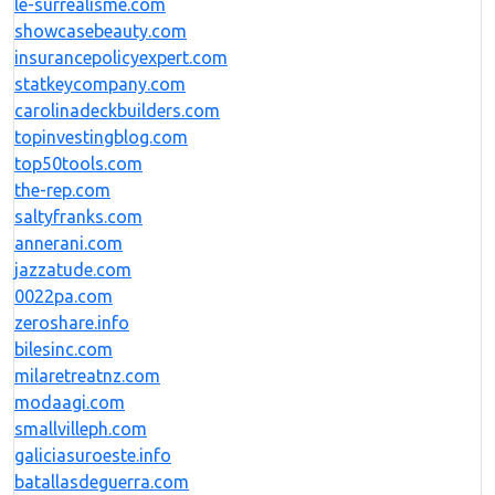
le-surrealisme.com
showcasebeauty.com
insurancepolicyexpert.com
statkeycompany.com
carolinadeckbuilders.com
topinvestingblog.com
top50tools.com
the-rep.com
saltyfranks.com
annerani.com
jazzatude.com
0022pa.com
zeroshare.info
bilesinc.com
milaretreatnz.com
modaagi.com
smallvilleph.com
galiciasuroeste.info
batallasdeguerra.com