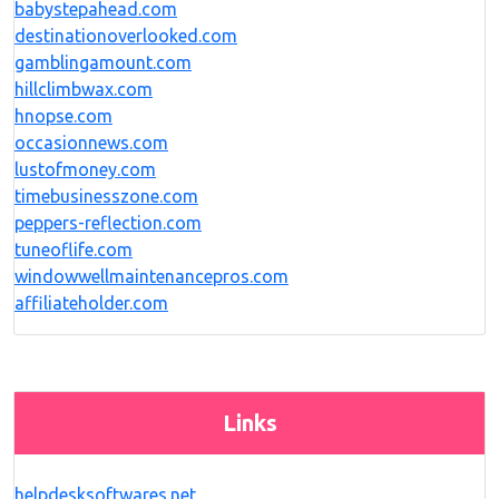
babystepahead.com
destinationoverlooked.com
gamblingamount.com
hillclimbwax.com
hnopse.com
occasionnews.com
lustofmoney.com
timebusinesszone.com
peppers-reflection.com
tuneoflife.com
windowwellmaintenancepros.com
affiliateholder.com
Links
helpdesksoftwares.net