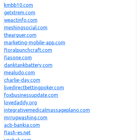
kmbb10.com
getxtrem.com
weactinfo.com
meshingsocial.com
thearguer.com
marketing-mobile-app.com
floralpunchcraft.com
fiasone.com
danktankbattery.com
mealudo.com
charlie-day.com
livedirectbettingpoker.com
foxbusinessupdate.com
lovedaddy.org
integrativemedicalmassageplano.com
mrrugwashing.com
acb-bankia.com
flash-es.net