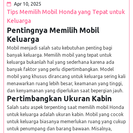
Apr 10, 2025
Tips Memilih Mobil Honda yang Tepat untuk
Keluarga
Pentingnya Memilih Mobil
Keluarga
Mobil menjadi salah satu kebutuhan penting bagi
banyak keluarga. Memilih mobil yang tepat untuk
keluarga bukanlah hal yang sederhana karena ada
banyak faktor yang perlu dipertimbangkan. Model
mobil yang khusus dirancang untuk keluarga sering kali
menawarkan ruang lebih besar, keamanan yang tinggi,
dan kenyamanan yang diperlukan saat bepergian jauh.
Pertimbangkan Ukuran Kabin
Salah satu aspek terpenting saat memilih mobil Honda
untuk keluarga adalah ukuran kabin. Mobil yang cocok
untuk keluarga biasanya memerlukan ruang yang cukup
untuk penumpang dan barang bawaan. Misalnya,