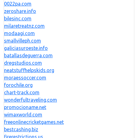
0022pa.com
zeroshare.info
bilesinc.com
milaretreatnz.com
modaagi.com
smallvilleph.com
galiciasuroeste.info
batallasdeguerra.com
dregstudios.com
neatstuffhelpskids.org
moraessoccer.com
forochile.org
chart-track.com
wonderfultraveling.com
promocioname.net
wimaxworld.com
freeonlinecricketgames.net
bestcashing.biz
firerestrictions.us