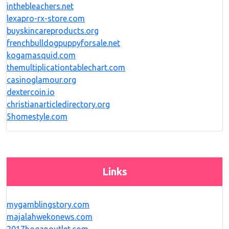
inthebleachers.net
lexapro-rx-store.com
buyskincareproducts.org
frenchbulldogpuppyforsale.net
kogamasquid.com
themultiplicationtablechart.com
casinoglamour.org
dextercoin.io
christianarticledirectory.org
5homestyle.com
Links
mygamblingstory.com
majalahwekonews.com