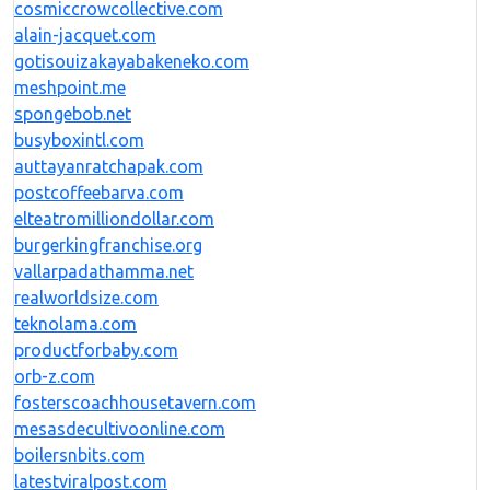
cosmiccrowcollective.com
alain-jacquet.com
gotisouizakayabakeneko.com
meshpoint.me
spongebob.net
busyboxintl.com
auttayanratchapak.com
postcoffeebarva.com
elteatromilliondollar.com
burgerkingfranchise.org
vallarpadathamma.net
realworldsize.com
teknolama.com
productforbaby.com
orb-z.com
fosterscoachhousetavern.com
mesasdecultivoonline.com
boilersnbits.com
latestviralpost.com