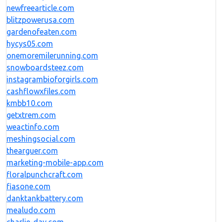
newfreearticle.com
blitzpowerusa.com
gardenofeaten.com
hycys05.com
onemoremilerunning.com
snowboardsteez.com
instagrambioforgirls.com
cashflowxfiles.com
kmbb10.com
getxtrem.com
weactinfo.com
meshingsocial.com
thearguer.com
marketing-mobile-app.com
floralpunchcraft.com
fiasone.com
danktankbattery.com
mealudo.com