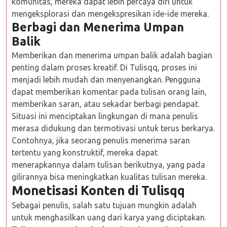
komunitas, mereka dapat lebih percaya diri untuk
mengeksplorasi dan mengekspresikan ide-ide mereka.
Berbagi dan Menerima Umpan
Balik
Memberikan dan menerima umpan balik adalah bagian
penting dalam proses kreatif. Di Tulisqq, proses ini
menjadi lebih mudah dan menyenangkan. Pengguna
dapat memberikan komentar pada tulisan orang lain,
memberikan saran, atau sekadar berbagi pendapat.
Situasi ini menciptakan lingkungan di mana penulis
merasa didukung dan termotivasi untuk terus berkarya.
Contohnya, jika seorang penulis menerima saran
tertentu yang konstruktif, mereka dapat
menerapkannya dalam tulisan berikutnya, yang pada
gilirannya bisa meningkatkan kualitas tulisan mereka.
Monetisasi Konten di Tulisqq
Sebagai penulis, salah satu tujuan mungkin adalah
untuk menghasilkan uang dari karya yang diciptakan.