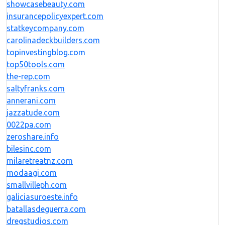
showcasebeauty.com
insurancepolicyexpert.com
statkeycompany.com
carolinadeckbuilders.com
topinvestingblog.com
top50tools.com
the-rep.com
saltyfranks.com
annerani.com
jazzatude.com
0022pa.com
zeroshare.info
bilesinc.com
milaretreatnz.com
modaagi.com
smallvilleph.com
galiciasuroeste.info
batallasdeguerra.com
dregstudios.com