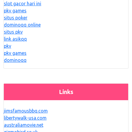
slot gacor hari ini
pkv games
situs poker
dominoqq online
situs pkv
link asikqq
pkv
pkv games
dominoqq
Links
jimsfamousbbq.com
libertywalk-usa.com
australiamovie.net