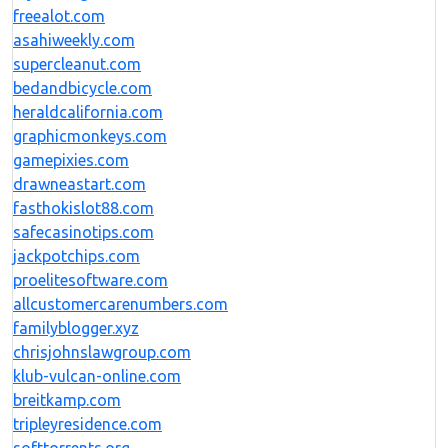
freealot.com
asahiweekly.com
supercleanut.com
bedandbicycle.com
heraldcalifornia.com
graphicmonkeys.com
gamepixies.com
drawneastart.com
fasthokislot88.com
safecasinotips.com
jackpotchips.com
proelitesoftware.com
allcustomercarenumbers.com
familyblogger.xyz
chrisjohnslawgroup.com
klub-vulcan-online.com
breitkamp.com
tripleyresidence.com