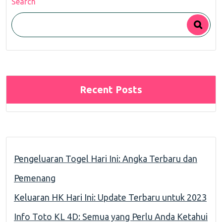
Search
Recent Posts
Pengeluaran Togel Hari Ini: Angka Terbaru dan
Pemenang
Keluaran HK Hari Ini: Update Terbaru untuk 2023
Info Toto KL 4D: Semua yang Perlu Anda Ketahui