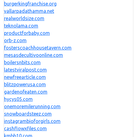
burgerkingfranchise.org
vallarpadathamma.net
realworldsize.com
teknolama.com
productforbaby.com
orb-z.com
fosterscoachhousetavern.com
mesasdecultivoonline.com
boilersnbits.com
latestviralpost.com
newfreearticle.com
blitzpowerusa.com
gardenofeaten.com
hycys05.com
onemoremilerunning.com
snowboardsteez.com
instagrambioforgirls.com
cashflowxfiles.com
kmbb10.com