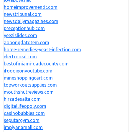
lovabowl.net
homeimprovementit.com
newstribunal.com
newsdailymagazines.com
preceptionhub.com
yeezislides.com
aobongdatotem.com
home-remedies-yeast-infection.com
electroreal.com
bestofmiami-dadecounty.com
ifoodieonyoutube.com
mineshoppingcart.com
topworkoutsupplies.com
mouthshutreviews.com
hirzadesalta.com
digitallifeopoly.com
casinobubbles.com
seputargym.com
impiyanamall.com