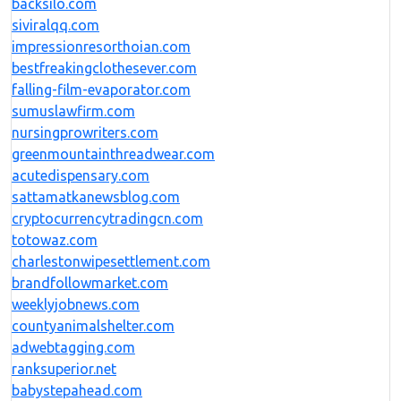
backsilo.com
siviralqq.com
impressionresorthoian.com
bestfreakingclothesever.com
falling-film-evaporator.com
sumuslawfirm.com
nursingprowriters.com
greenmountainthreadwear.com
acutedispensary.com
sattamatkanewsblog.com
cryptocurrencytradingcn.com
totowaz.com
charlestonwipesettlement.com
brandfollowmarket.com
weeklyjobnews.com
countyanimalshelter.com
adwebtagging.com
ranksuperior.net
babystepahead.com