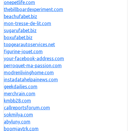
onepetlife.com
thebillboardexperiment.com
beachufabet.biz
mon-tresse-de-lit.com
sugarufabet.biz
boxufabet.biz
topgearautoservices.net
figurine-jouet.com
your-facebook-address.com
perroquet-ma-passion.com
modrenlivinghome.com
instadatahelpainews.com
geekdailies.com
merchrain.com
kmbb28.com
callreportsforum.com
sokmilya.com
abyluny.com
boomjavtrk.com