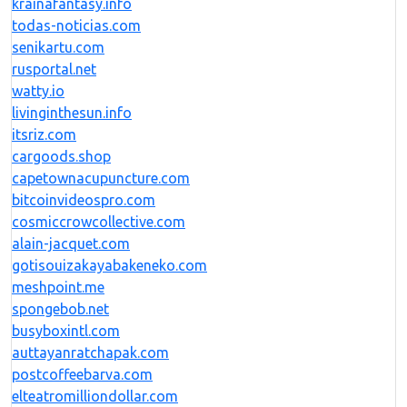
krainafantasy.info
todas-noticias.com
senikartu.com
rusportal.net
watty.io
livinginthesun.info
itsriz.com
cargoods.shop
capetownacupuncture.com
bitcoinvideospro.com
cosmiccrowcollective.com
alain-jacquet.com
gotisouizakayabakeneko.com
meshpoint.me
spongebob.net
busyboxintl.com
auttayanratchapak.com
postcoffeebarva.com
elteatromilliondollar.com