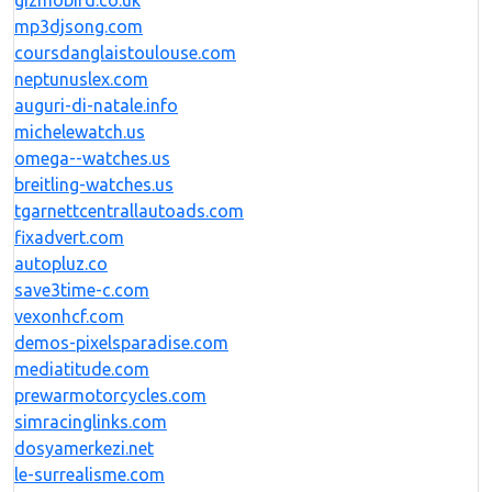
gizmobird.co.uk
mp3djsong.com
coursdanglaistoulouse.com
neptunuslex.com
auguri-di-natale.info
michelewatch.us
omega--watches.us
breitling-watches.us
tgarnettcentrallautoads.com
fixadvert.com
autopluz.co
save3time-c.com
vexonhcf.com
demos-pixelsparadise.com
mediatitude.com
prewarmotorcycles.com
simracinglinks.com
dosyamerkezi.net
le-surrealisme.com